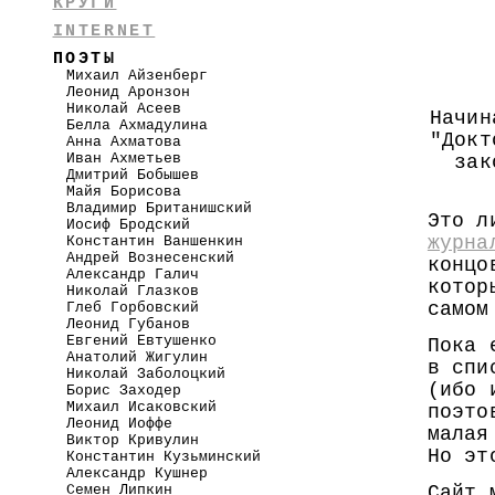
КРУГИ
INTERNET
ПОЭТЫ
Михаил Айзенберг
Леонид Аронзон
Николай Асеев
Начин
Белла Ахмадулина
"Докт
Анна Ахматова
Иван Ахметьев
зак
Дмитрий Бобышев
Майя Борисова
Владимир Британишский
Это л
Иосиф Бродский
журна
Константин Ваншенкин
Андрей Вознесенский
концо
Александр Галич
котор
Николай Глазков
самом
Глеб Горбовский
Леонид Губанов
Евгений Евтушенко
Пока 
Анатолий Жигулин
в спи
Николай Заболоцкий
(ибо 
Борис Заходер
Михаил Исаковский
поэто
Леонид Иоффе
малая
Виктор Кривулин
Но эт
Константин Кузьминский
Александр Кушнер
Семен Липкин
Сайт 