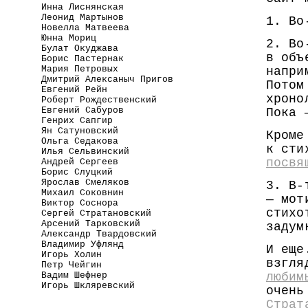
Инна Лиснянская
Леонид Мартынов
1. Во
Новелла Матвеева
Юнна Мориц
2. Во
Булат Окуджава
в объ
Борис Пастернак
Мария Петровых
напри
Дмитрий Алексаныч Пригов
Потом
Евгений Рейн
хроно
Роберт Рождественский
Евгений Сабуров
Пока 
Генрих Сапгир
Ян Сатуновский
Кроме
Ольга Седакова
к сти
Илья Сельвинский
посвя
Андрей Сергеев
Борис Слуцкий
Ярослав Смеляков
3. В-
Михаил Соковнин
— мот
Виктор Соснора
стихо
Сергей Стратановский
Арсений Тарковский
задум
Александр Твардовский
Владимир Уфлянд
И еще
Игорь Холин
взгля
Петр Чейгин
Вадим Шефнер
любим
Игорь Шкляревский
очень
Страт