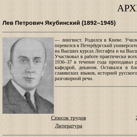
АРХ
Лев Петрович Якубинский (1892–1945)
— лингвист. Родился в Киеве. Училс
перевелся в Петербургский университе
на Высших курсах Лесгафта и на Высш
Участвовал в работе практически все
1936–37 в течение года преподавал
кафедрой, деканом. Оставался в бл
славянских языков, историей русског
разговорной речи.
Список трудов
Литература