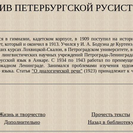
ИВ ПЕТЕРБУРГСКОЙ РУСИС
я в гимназии, кадетском корпусе, в 1909 поступил на истори
т, который и окончил в 1913. Учился у И. А. Бодуэна де Куртен
их курсах Лохвицкой-Скалон, в Петроградском университете, в
х лингвистических научных учреждений Петрограда-Ленинграда
 русский язык в Анкаре. С 1934 по 1943 работал по преиму
окадном Ленинграде. Занимался проблемами изучения худож
о языка. Статья
"О диалогической речи"
(1923) принадлежит к 
Жизнь и творчество
Прочесть тексты
Дополнительно
Назад в библиотек