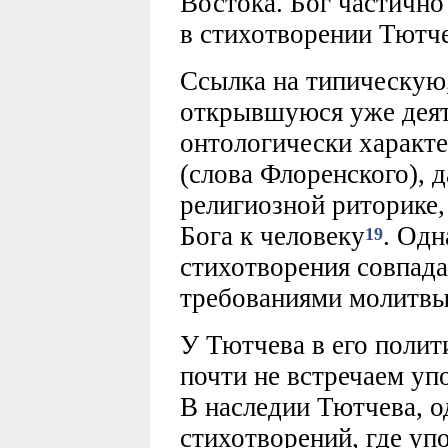
Востока. Бог частично
в стихотворении Тютче
Ссылка на типическую
открывшуюся уже деят
онтологически характ
(слова Флоренского), 
религиозной риторике,
Бога к человеку
. Одн
19
стихотворения совпад
требованиями молитвы,
У Тютчева в его полит
почти не встречаем уп
В наследии Тютчева, о
стихотворений, где уп