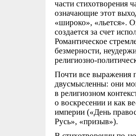
части стихотворения ч
означающие этот выход
«широко», «льется». 
создается за счет исп
Романтическое стремле
безмерности, неудержи
религиозно-политичес
Почти все выражения п
двусмысленны: они мо
в религиозном контекс
о воскресении и как ве
империи («День правос
Русь», «призыв»).
В стихотворении по-но