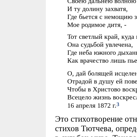
Своею дальнею волною
И ту долину захватя,
Где бьется с немощию 
Мое родимое дитя, -
Тот светлый край, куда 
Она судьбой увлечена,
Где неба южного дыхан
Как врачество лишь пьет
О, дай болящей исцелен
Отрадой в душу ей пове
Чтобы в Христово воск
Всецело жизнь воскресл
3
16 апреля 1872 г.
Это стихотворение отн
стихов Тютчева, опре