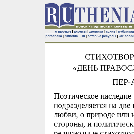
о проекте
|
анонсы
|
хроника
|
архив
|
публика
personalia
|
ruthenia – 10
|
сетевые ресурсы
|
жж-сооб
СТИХОТВОР
«ДЕНЬ ПРАВО
ПЕР-
Поэтическое наследие
подразделяется на две
любви, о природе или 
стороны, и политическ
религиозные стихотвор