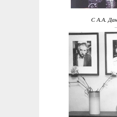
С А.А. Да