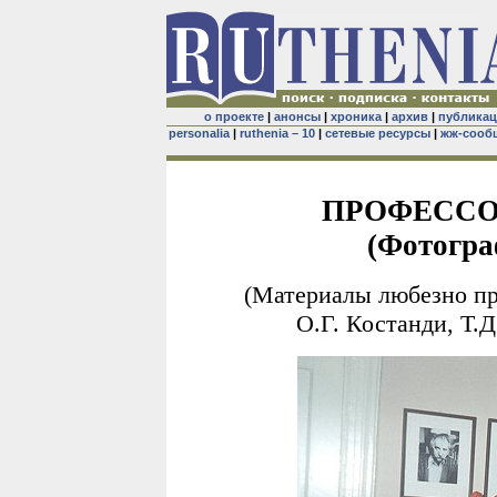
о проекте
|
анонсы
|
хроника
|
архив
|
публика
personalia
|
ruthenia – 10
|
сетевые ресурсы
|
жж-сооб
ПРОФЕССОР
(Фотогра
(Материалы любезно пр
О.Г. Костанди, Т.