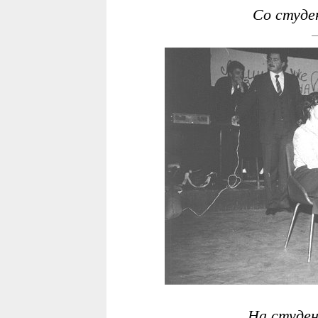
Со студе
На студен