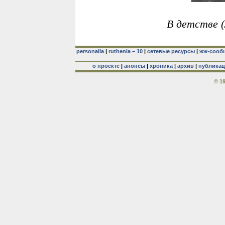
В детстве (
personalia
|
ruthenia – 10
|
сетевые ресурсы
|
жж-сооб
о проекте
|
анонсы
|
хроника
|
архив
|
публика
© 1