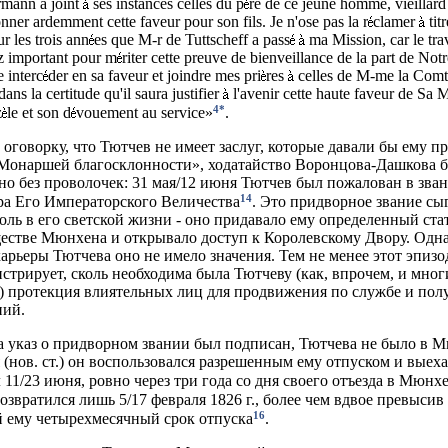
mann a joint
ses instances celles du p
re de ce jeune homme, vieillard 
onner ardemment cette faveur pour son fils. Je n'ose pas la r
clamer
titr
 les trois ann
es que M-r de Tuttscheff a pass
ma Mission, car le trava
ez important pour m
riter cette preuve de bienveillance de la part de No
e interc
der en sa faveur et joindre mes pri
res
celles de M-me la Comt
ns la certitude qu'il saura justifier
l'avenir cette haute faveur de Sa M
4*
z
le et son d
vouement au service»
.
оговорку, что Тютчев не имеет заслуг, которые давали бы ему пр
Монаршей благосклонности», ходатайство Воронцова-Дашкова 
но без проволочек: 31 мая/12 июня Тютчев был пожалован в зван
14
а Его Императорского Величества
. Это придворное звание сы
оль в его светской жизни - оно придавало ему определенный ста
стве Мюнхена и открывало доступ к Королевскому Двору. Одна
арьеры Тютчева оно не имело значения. Тем не менее этот эпизод
стрирует, сколь необходима была Тютчеву (как, впрочем, и мно
 протекция влиятельных лиц для продвижения по службе и пол
ний.
да указ о придворном звании был подписан, Тютчева не было в 
 (нов. ст.) он воспользовался разрешенным ему отпуском и выеха
 11/23 июня, ровно через три года со дня своего отъезда в Мюнх
озвратился лишь 5/17 февраля 1826 г., более чем вдвое превысив
16
 ему четырехмесячный срок отпуска
.