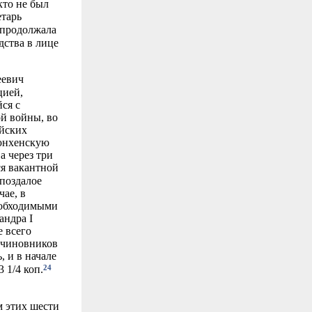
кто не был
етарь
 продолжала
дства в лице
еевич
цией,
ся с
ой войны, во
ийских
Мюнхенскую
а через три
ся вакантной
апоздалое
чае, в
еобходимыми
андра I
 всего
в чиновников
 и в начале
24
 1/4 коп.
 этих шести