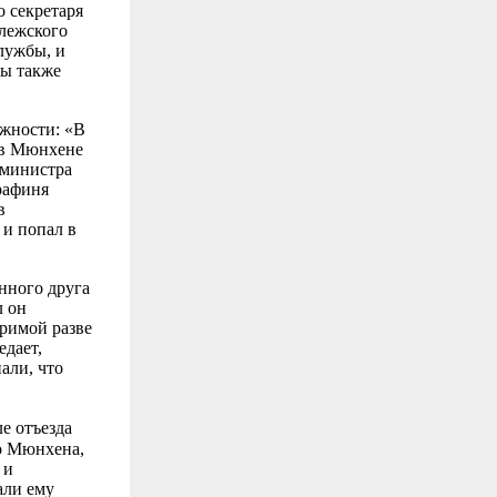
о секретаря
ллежского
лужбы, и
бы также
ажности: «В
я в Мюнхене
 министра
рафиня
в
и попал в
нного друга
л он
еримой разве
едает,
али, что
е отъезда
во Мюнхена,
 и
али ему