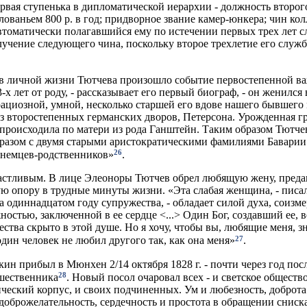
ервая ступенька в дипломатической иерархии - должность второг
лованьем 800 р. в год; придворное звание камер-юнкера; чин ко
автоматически полагавшийся ему по истечении первых трех лет с
лучение следующего чина, поскольку второе трехлетие его служ
 в личной жизни Тютчева произошло событие первостепенной в
3-х лет от роду, - рассказывает его первый биограф, - он женилс
рациозной, умной, несколько старшей его вдове нашего бывшего
з второстепенных германских дворов, Петерсона. Урожденная г
 происходила по матери из рода Ганштейн. Таким образом Тютче
разом с двумя старыми аристократическими фамилиями Баварии 
26
 немцев-родственников»
.
астливым. В лице Элеоноры Тютчев обрел любящую жену, преда
ю опору в трудные минуты жизни. «Эта слабая женщина, - писа
а одиннадцатом году супружества, - обладает силой духа, соизм
ностью, заключенной в ее сердце <...> Один Бог, создавший ее, в
ства скрыто в этой душе. Но я хочу, чтобы вы, любящие меня, зн
27
один человек не любил другого так, как она меня»
.
кин прибыл в Мюнхен 2/14 октября 1828 г. - почти через год посл
28
шественника
. Новый посол очаровал всех - и светское общест
ческий корпус, и своих подчиненных. Ум и любезность, доброта
доброжелательность, сердечность и простота в обращении сниск