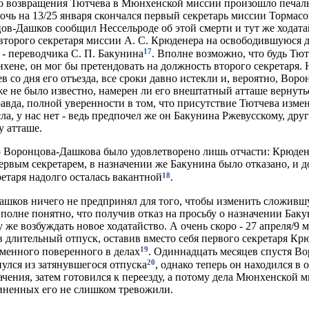
о возвращения Тютчева в Мюнхенской миссии произошло печал
ночь на 13/25 января скончался первый секретарь миссии Тормасо
ов-Дашков сообщил Нессельроде об этой смерти и тут же ходата
второго секретаря миссии А. С. Крюденера на освободившуюся д
17
 - переводчика С. П. Бакунина
. Вполне возможно, что будь Тют
хене, он мог бы претендовать на должность второго секретаря.
в со дня его отъезда, все сроки давно истекли и, вероятно, Воро
е не было известно, намерен ли его внештатный атташе вернуть
вда, полной уверенности в том, что присутствие Тютчева изме
ла, у нас нет - ведь предпочел же он Бакунина Ржевусскому, дру
 атташе.
 Воронцова-Дашкова было удовлетворено лишь отчасти: Крюде
ервым секретарем, в назначении же Бакунина было отказано, и 
18
ретаря надолго осталась вакантной
.
шков ничего не предпринял для того, чтобы изменить сложивш
полне понятно, что получив отказ на просьбу о назначении Баку
у же возбуждать новое ходатайство. А очень скоро - 27 апреля/9 м
в длительный отпуск, оставив вместо себя первого секретаря Кр
19
еменного поверенного в делах
. Одиннадцать месяцев спустя Во
20
улся из затянувшегося отпуска
, однако теперь он находился в
ачения, затем готовился к переезду, а потому дела Мюнхенской 
иненных его не слишком тревожили.