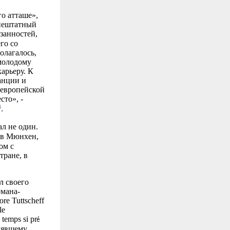
о атташе»,
внештатный
занностей,
го со
олагалось,
 молодому
арьеру. К
анции и
-европейской
сто», -
4
.
ал не один.
 в Мюнхен,
ом с
тране, в
л своего
рмана-
ore Tuttscheff
le
 temps si pr
влявшему