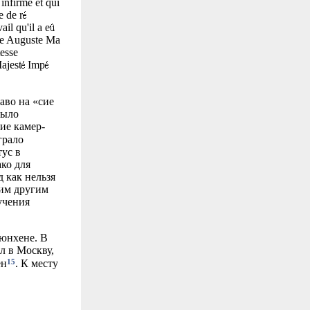
infirme et qui
e de r
il qu'il a e
tre Auguste Ma
esse
ajest
Imp
аво на «сие
было
ие камер-
грало
тус в
ко для
 как нельзя
гим другим
учения
Мюнхене. В
л в Москву,
15
ен
. К месту