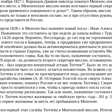
4 ноября 1827 г. Воронцов-Дашков навсегда покинул Мюнхен; ни
 его место, и Мюнхенскую миссию вновь возглавил первый секр
21
роли временного поверенного в делах
. Таким образом, миссия
вать не только в неполном составе, но и при отсутствии руково
о представителя России.
апреля 1828 г. в Мюнхен был назначен новый посол - Иван Алекс
. Назначение это состоялось за три недели до начала войны с Тур
 14/26 апреля. Вероятно, Нессельроде, до сих пор не торопивший
 нового посла в Баварии, теперь, в преддверии уже предрешенн
ой неизбежно должна была активизироваться деятельность росс
льств в странах Европы, уже не считал возможным оставлять 
полномочного главы. Как бы то ни было, назначение состоялось, 
/29 апреля - на должность второго секретаря миссии, остававшую
23
лет, - был определен внештатный атташе Тютчев
. Было ли это з
езультатом чьих-то хлопот, остается неизвестным. Во всяком слу
ютчева и его семьи не просматривается лицо, располагавшее н
ходатайства связями (А. И. Остерман-Толстой после смерти Алекс
жнее влияние, покинул Россию и не мог помочь Тютчеву). Скорее
 просто позаботился о том, чтобы к приезду нового посла соста
чал штатному расписанию. Так или иначе, назначение состоялось,
 г. Тютчев получил жалованье за «майскую треть» года - 261 р. 33
о первое жалованье за шесть лет пребывания в Мюнхене.
лся первый этап службы Тютчева в Мюнхенской миссии. Итогом