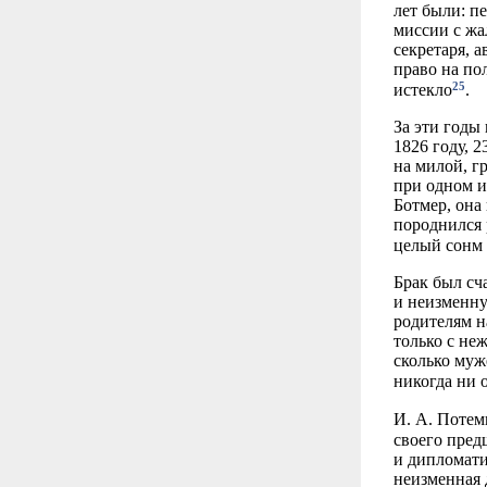
лет были: п
миссии с жа
секретаря, 
право на по
25
истекло
.
За эти годы
1826 году, 2
на милой, г
при одном и
Ботмер, она
породнился 
целый сонм
Брак был сч
и неизменну
родителям н
только с неж
сколько муже
никогда ни 
И. А. Потем
своего пред
и дипломати
неизменная 