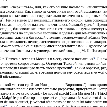
ника «сверх штата», или, как его обычно называли, «внештатног
чем скромным. Как видно из самого названия этой должности, 
ходил в штат миссии, а следовательно не имел ни конкретных обя
3
я
. Тем не менее для восемнадцатилетнего юноши, едва сошедше
й скамьи, подобное назначение считалось большой удачей. Предп
 усердие, благоволение начальства и счастливый случай помогут
одвинуться по служебной лестнице и сделать дипломатическую к
дстоящая жизнь в баварской столице, расположенной вблизи Фр
ила возможность непосредственного соприкосновения с западно
а может быть и с ее выдающимися представителями. «Чудесное ме
азначении Тютчева его университетский товарищ М. П. Погодин
5
2 г. Тютчев выехал из Москвы к месту своего назначения
. Он ех
о протеже сопровождал гр. Остерман-Толстой, направлявшийся
6
емя проводил большую часть своего времени
. Таким образом, ряд
ходился старший друг, готовый помочь ему освоиться в чужой с
 обстановке.
енской миссии гр. Иван Илларионович Воронцов-Дашков приня
иненного вполне благожелательно (вероятно, присутствие Осте
рало в этом свою роль). «Le nouvel attach
ma Mission M-r Th
od
r. Malgr
le peu d'occupation que cet employ
aura n
cessairement dans 
t de son s
jour ici, je t
cherai n
anmoins de ne point lui faire perdre un
1*
ge»
, - сообщал он вице-канцлеру гр. К. В. Нессельроде, возгла