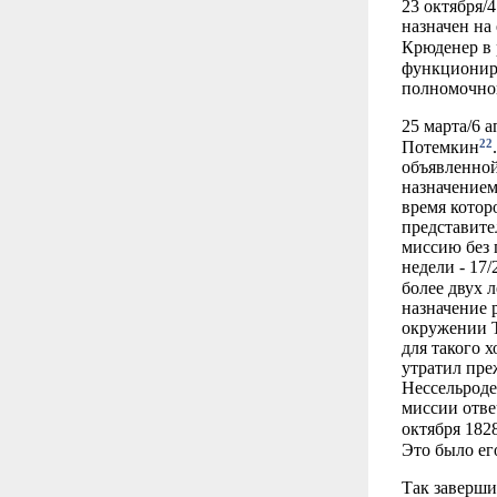
23 октября/
назначен на
Крюденер в 
функциониро
полномочног
25 марта/6 
22
Потемкин
объявленной
назначением
время котор
представите
миссию без 
недели - 17
более двух 
назначение р
окружении Т
для такого 
утратил пре
Нессельроде
миссии отве
октября 1828
Это было ег
Так заверши