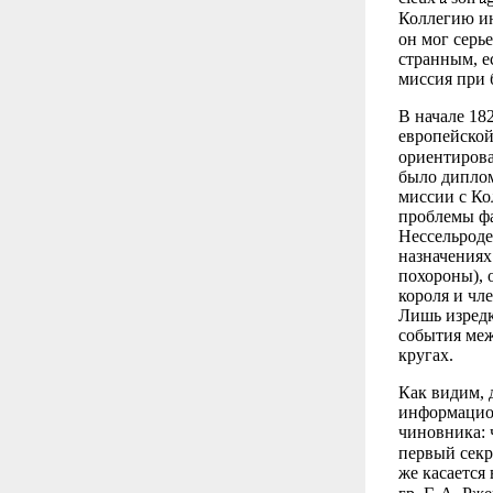
Коллегию и
он мог серь
странным, е
миссия при 
В начале 18
европейской
ориентирова
было диплом
миссии с Ко
проблемы фа
Нессельроде
назначениях
похороны), 
короля и чле
Лишь изредк
события меж
кругах.
Как видим, 
информацион
чиновника: 
первый секр
же касается