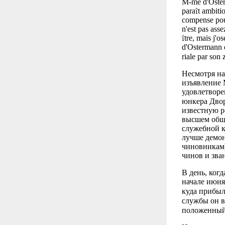
M-me d'Oster
para
t ambiti
compense pour
n'est pas ass
tre, mais j'os
d'Ostermann da
riale par son 
Несмотря на 
изъявление 
удовлетворе
юнкера Двор
известную р
высшем обще
служебной к
лучше демон
чиновникам)
чинов и зва
В день, ког
начале июня
куда прибыл
службы он в
положенный