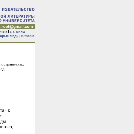
ensia
|
з. г. минц
брые люди
|
ruthenia
 постраничных
ред
та» к
из
оды
лстого,