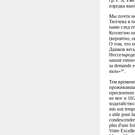
гр. Г. А. Рж
изредка вып
Мы почти не
Тютчева в п
нами след е
Коллегию ин
(вероятно, 
О том, что 
Дашков весь
Нессельроде 
saurait entrav
sa demande et
3*
mois»
.
Тем времене
проживавшая
присвоении 
не мог и 10
ходатайство:
mis son temp
s utile pour l
condescendre
plus d'une foi
Votre Excelle