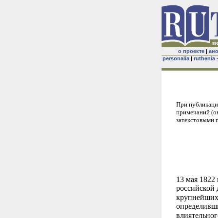
о проекте
|
ан
personalia
|
ruthenia 
При публикаци
примечаний (он
затекстовыми 
13 мая 1822
российской 
крупнейших 
определивши
влиятельног