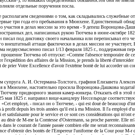
евусский
), то никаких определенных обязанностей они не имели
олняли отдельные поручения посла.
 располагаем сведениями о том, как складывались служебные о
ервые три года его пребывания в Мюнхене. Единственный обн
го участия в делах миссии за это время - 9 депеш Воронцова-Даш
остранных дел, написанных рукою Тютчева в июне-октябре 1823
он писал под диктовку своего начальника или переписывал его ч
его внештатный атташе фактически в делах миссии не участвует,
ма недвусмысленно писал 1/13 февраля 1825 г., поддерживая пер
прошение Тютчева об отпуске: «Comme l'absence temporaire de ce
er l'exp
dition des affaires de la Mission, je prends la libert
d'interc
der
 de prier Votre Excellence d'avoir l'extr
me bont
de lui accorder un co
м супруга А. И. Остермана-Толстого, графиня Елизавета Алексе
 в Мюнхене, настоятельно просила Воронцова-Дашкова ходатай
Тютчеву придворного звания камер-юнкера. Отказать ей в этой 
/25 мая 1825 г. направил вице-канцлеру Нессельроде соответству
 «Cet employ
, - писал он о Тютчеве, - qui est dou
de beaucoup d'int
s
profit depuis les trois ann
es qu'il est
ma Mission. Il l'a employ
d'u
ui et satisfaisante pour le service et ce sont ces consid
rations qui m'ont 
 au d
sir de M-me la Comtesse d'Ostermann, sa proche parente. Elle m'a
s dans le courant de l'ann
e pass
e combien elle me serait reconnaissante 
nce d'obtenir des bont
s de l'Empereur l'uniforme de la Cour pour M-r d