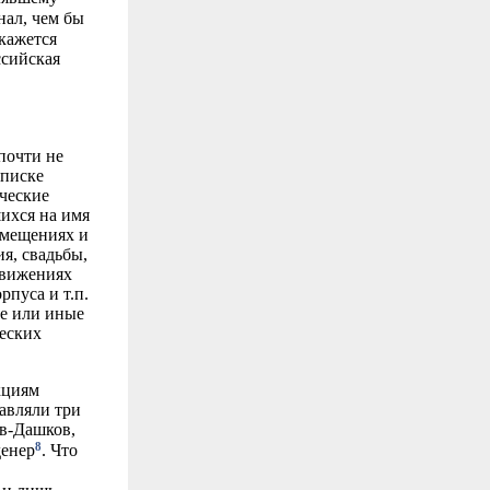
нал, чем бы
окажется
ссийская
в
почти не
еписке
ческие
ихся на имя
емещениях и
я, свадьбы,
движениях
рпуса и т.п.
те или иные
еских
кциям
авляли три
в-Дашков,
8
денер
. Что