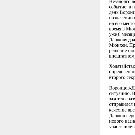
Незадолго д
событие: в 
день Воронц
назначении 
на его место
время в Мюн
уже 8 месяце
Дашкову даж
Мюнхен. Пра
решение пос
внештатному
Ходатайство
определен п
второго сек
Воронцов-Да
ситуацию. В
захотел сраз
отправился 
качестве вр
Дашков верн
нового назн
участь подч