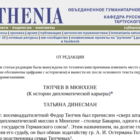
онсы
|
хроника
|
архив
|
публикации
|
антология пушкинистики
|
lotmaniania tartu
– 10
|
сетевые ресурсы
|
жж-сообщество
|
независимые проекты на "рутении"
|
до
в facebook
ОТ РЕДАКЦИИ
и статьи редакция была вынуждена по техническим причинам изменить место
и обозначены цифрами с астериском) и вынести их после основного текста пе
примечаниями.
ТЮТЧЕВ В МЮНХЕНЕ
*
(К истории дипломатической карьеры)
ТАТЬЯНА ДИНЕСМАН
 г. восемнадцатилетний Федор Тютчев был причислен «сверх шта
дипломатической миссии в Мюнхене - столице Баварии, одного 
1
государств Германского союза
. Этим назначением, на долгие г
м его судьбу, он был обязан ходатайству гр. А. И. Остермана-То
2
о родственника семьи Тютчевых
.