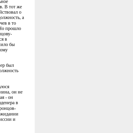
ьное
в. В тот же
йствовал о
олжность, а
чев в то
 Но прошло
нцову-
ся в
нило бы
гому
нер был
должность
уюся
нина, он не
ая - он
юденера в
ронцов-
 ожидании
миссии и