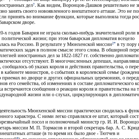
7
ностранных дел
. Как видим, Воронцов-Дашков решительно не з
езно занять своего новоявленного внештатного атташе. Это не п
сли принять во внимание функции, которые выполняла тогда ро
баварском дворе.
20-х годов Бавария не играла сколько-нибудь значительной роли 
 политической жизни; при этом баварская дипломатия всецело
2*
лась на Россию. В результате у Мюнхенской миссии
в ту пору 
атических задач в полном смысле этого слова. В обширной пер
ллегией иностранных дел за 1822-1827 гг. собственно дипломати
ктически отсутствуют. В многочисленных депешах, направлявш
, сообщалось об указах короля и действиях правительства, о пер
 в кабинете министров, о событиях в королевской семье (рождени
о приемах во дворце и других официальных церемониях, о пере
нов его семейства, об изменениях в составе дипломатического ко
а встречаются сообщения о реакции короля и правительства на 
дународной жизни или о слухах, циркулирующих в дипломатич
деятельность Мюнхенской миссии практически сводилась к фун
ного характера. С ними легко справлялся ее штат, который сост
чрезвычайный посол и полномочный министр гр. И. И. Воронцо
етарь миссии М. П. Тормасов и второй секретарь бар. А. С. Крю
 внештатных атташе (в то время их было двое - Тютчев и
9