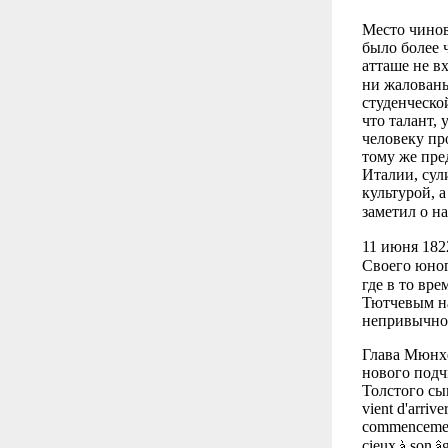
Место чинов
было более 
атташе не в
ни жаловань
студенческо
что талант,
человеку пр
тому же пре
Италии, сул
культурой, 
заметил о н
11 июня 182
Своего юног
где в то вр
Тютчевым на
непривычной
Глава Мюнх
нового подч
Толстого сыг
vient d'arrive
commencemen
cieux
son