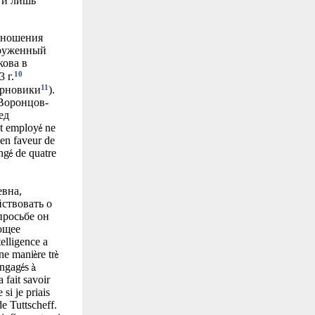
 и лишь
тношения
аруженный
кова в
10
 г.
11
ерновики
).
 Воронцов-
ед
t employ
ne
 en faveur de
ng
de quatre
евна,
ствовать о
просьбе он
ющее
elligence a
ne mani
re tr
engag
s
 fait savoir
si je priais
e Tuttscheff.