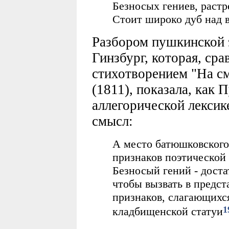
Безносых гениев, раст
Стоит широко дуб над 
Разбором пушкинской 
Гинзбург, которая, ср
стихотворением "На с
(1811), показала, как
аллегорической лекси
смысл:
А место батюшковского
признаков поэтической 
Безносый гений - доста
чтобы вызвать в предст
признаков, слагающихс
1
кладбищенской статуи