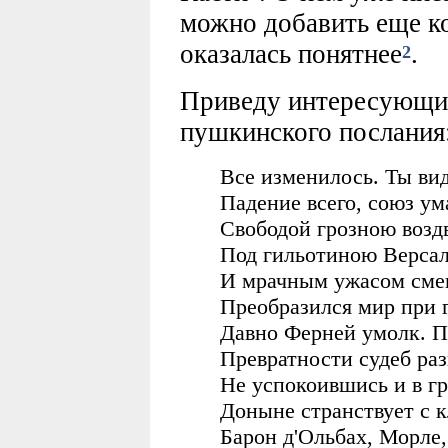
можно добавить еще ко
оказалась понятнее
.
2
Приведу интересующий
пушкинского послания
Все изменилось. Ты вид
Падение всего, союз ум
Свободой грозною возд
Под гильотиною Версал
И мрачным ужасом сме
Преобразился мир при 
Давно Ферней умолк. П
Превратности судеб ра
Не успокоившись и в г
Доныне странствует с 
Барон д'Ольбах, Морле,