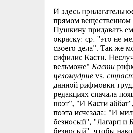
И здесь прилагательно
прямом вещественном 
Пушкину придавать е
окраску: ср. "это не 
своего дела". Так же 
сифилис Касти. Неслуч
вельможе"
Касти
рифм
целомудрие
vs.
страс
данной рифмовки трудн
редакциях сначала поя
поэт", "И Касти аббат
поэта исчезала: "И ми
безносый", "Лагарп и 
безносый", чтобы нак