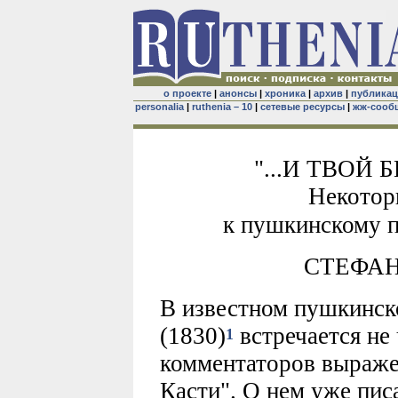
о проекте
|
анонсы
|
хроника
|
архив
|
публика
personalia
|
ruthenia – 10
|
сетевые ресурсы
|
жж-сооб
"...И ТВОЙ
Некотор
к пушкинскому 
СТЕФАН
В известном пушкинск
(1830)
встречается не
1
комментаторов выражен
Касти". О нем уже писа