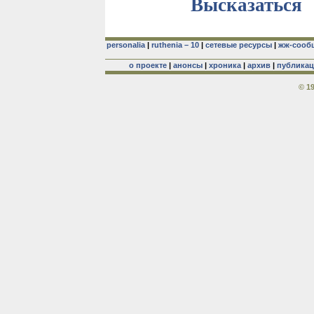
Высказаться
personalia
|
ruthenia – 10
|
сетевые ресурсы
|
жж-сооб
о проекте
|
анонсы
|
хроника
|
архив
|
публика
© 1