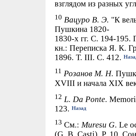
взглядом из разных угл
10
Вацуро В. Э.
"К вел
Пушкина 1820-
1830-х гг. С. 194-195.
кн.: Переписка Я. К. Г
1896. Т. III. С. 412.
Наза
11
Розанов М. Н.
Пушки
XVIII и начала XIX век
12
L. Da Ponte
. Memorie
123.
Назад
13
См.:
Muresu G
. Le o
(G. B. Casti). P. 10. 