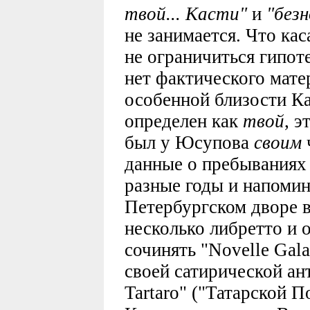
твой... Касти"
и
"без
не занимается. Что кас
не ограничиться гипот
нет фактического мате
особенной близости К
определен как
твой
, э
был у Юсупова
своим
данные о пребываниях
разные годы и напомин
Петербургском дворе в 
несколько либретто и о
сочинять "Novelle Gala
своей сатирической ан
Tartaro" ("Татарской По