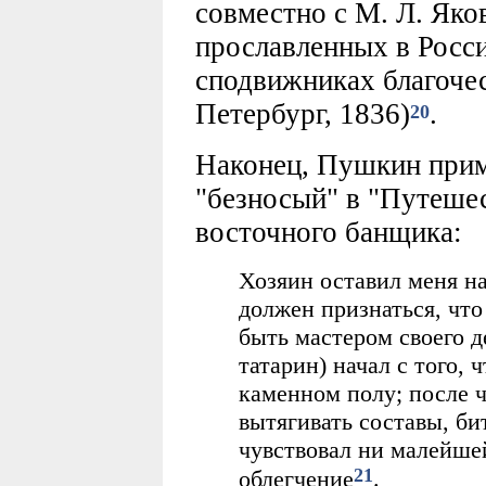
совместно с М. Л. Яко
прославленных в Росси
сподвижниках благоче
Петербург, 1836)
.
20
Наконец, Пушкин прим
"безносый" в "Путеше
восточного банщика:
Хозяин оставил меня н
должен признаться, что
быть мастером своего д
татарин) начал с того, 
каменном полу; после ч
вытягивать составы, би
чувствовал ни малейшей
21
облегчение
.