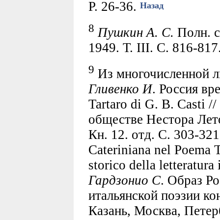
P. 26-36.
Назад
8
Пушкин А. С.
Полн. с
1949. Т. III. С. 816-817
9
Из многочисленной ли
Гливенко И
. Россия вр
Tartaro di G. B. Casti 
обществе Нестора Лето
Кн. 12. отд. С. 303-32
Cateriniana nel Poema Ta
storico della letteratura
Гардзонио С
. Образ Р
итальянской поэзии кон
Казань, Москва, Петер