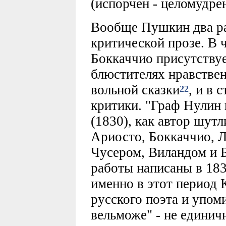
(испорчен - целомудрен
Вообще Пушкин два ра
критической прозе. В ч
Боккаччио присутствуе
блюстителях нравствен
вольной сказки
, и в 
22
критики. "Граф Нулин н
(1830), как автор шут
Ариосто, Боккаччио, 
Чусером, Виландом и 
работы написаны в 1830
именно в этот период 
русского поэта и упом
вельможе" - не единич