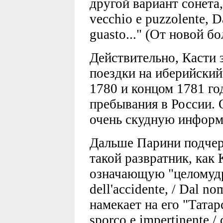
другой вариант сонета, 
vecchio e puzzolente, D
guasto..." (От новой б
Действительно, Касти 
поездки на иберийски
1780 и концом 1781 год
пребывания в России. 
очень скудную инфор
Дальше Парини подчерк
такой развратник, как
означающую "целомудре
dell'accidente, / Dal no
намекает на его "Тата
sporco e impertinente /