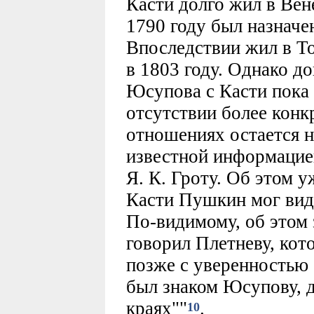
Касти долго жил в Вене
1790 году был назнач
Впоследствии жил в То
в 1803 году. Однако д
Юсупова с Касти пока 
отсутствии более конк
отношениях остается 
известной информацией
Я. К. Гроту. Об этом у
Касти Пушкин мог вид
По-видимому, об этом
говорил Плетневу, кот
позже с уверенностью 
был знаком Юсупову, 
краях""
.
10