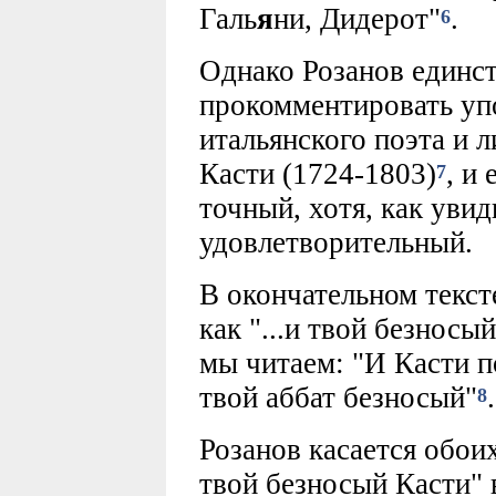
Галь
я
ни, Дидерот"
.
6
Однако Розанов единст
прокомментировать у
итальянского поэта и 
Касти (1724-1803)
, и
7
точный, хотя, как уви
удовлетворительный.
В окончательном текст
как "...и твой безносы
мы читаем: "И Касти по
твой аббат безносый"
.
8
Розанов касается обоих
твой безносый Касти" в