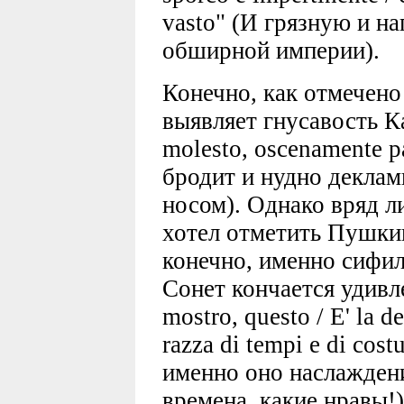
vasto" (И грязную и н
обширной империи).
Конечно, как отмечен
выявляет гнусавость Кас
molesto, oscenamente p
бродит и нудно деклам
носом). Однако вряд л
хотел отметить Пушкин
конечно, именно сифил
Сонет кончается удивл
mostro, questo / E' la de
razza di tempi e di cos
именно оно наслаждени
времена, какие нравы!)