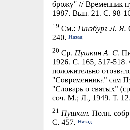
брожу" // Временник п
1987. Вып. 21. С. 98-1
19
См.:
Гинзбург Л. Я.
О
240.
Назад
20
Ср.
Пушкин А. С.
Пис
1926. С. 165, 517-518
положительно отозвалс
"Современника" сам Пу
"Словарь о святых" (ср
соч. М.; Л., 1949. Т. 1
21
Пушкин.
Полн. собр. 
С. 457.
Назад