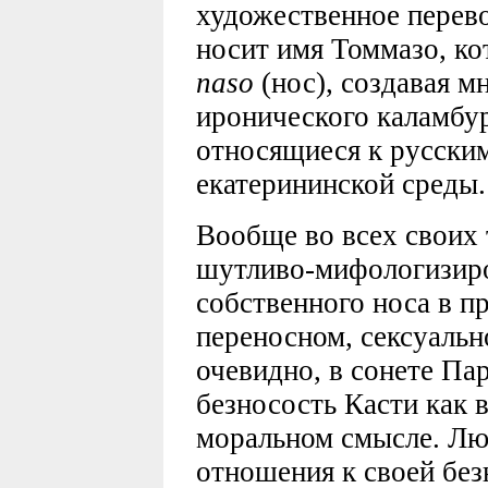
художественное перев
носит имя Томмазо, ко
naso
(нос), создавая м
иронического каламбур
относящиеся к русски
екатерининской среды.
Вообще во всех своих 
шутливо-мифологизиро
собственного носа в п
переносном, сексуальн
очевидно, в сонете Па
безносость Касти как в
моральном смысле. Л
отношения к своей безн