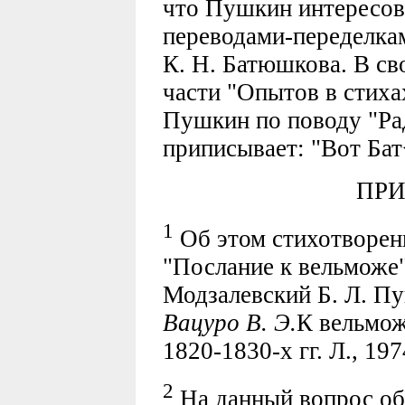
что Пушкин интересова
переводами-переделкам
К. Н. Батюшкова. В св
части "Опытов в стиха
Пушкин по поводу "Ра
приписывает: "Вот Ба
ПР
1
Об этом стихотворен
"Послание к вельможе"
Модзалевский Б. Л. Пуш
Вацуро В. Э.
К вельмож
1820-1830-х гг. Л., 197
2
На данный вопрос об