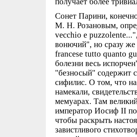
получает более тривиа
Сонет Парини, конечно
М. Н. Розановым, опред
vecchio e puzzolente...
вонючий", но сразу же 
francese tutto quanto g
болезни весь испорчен
"безносый" содержит 
сифилис. О том, что на
намекали, свидетельств
мемуарах. Там великий
император Иосиф II по
чтобы раскрыть насто
завистливого стихотво