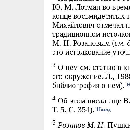
Ю. М. Лотман во время
конце восьмидесятых 
Михайлович отмечал н
традиционном истолко
М. Н. Розановым (
см. 
это истолкование уточ
3
О нем см. статью в к
его окружение. Л., 198
библиография о нем).
Н
4
Об этом писал еще В.
Т. 5. С. 354).
Назад
5
Розанов М. Н.
Пушкин