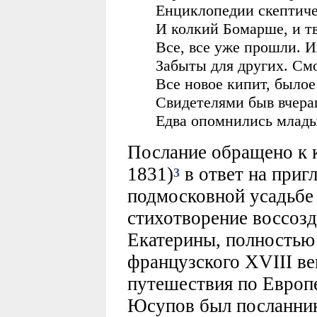
Енциклопедии скептиче
И колкий Бомарше, и т
Все, все уже прошли. И
Забыты для других. Смо
Все новое кипит, былое
Свидетелями быв вчера
Едва опомнились млады
Послание обращено к 
1831)
в ответ на приг
3
подмосковной усадьбе 
стихотворение воссозд
Екатерины, полностью
французского XVIII ве
путешествия по Европе
Юсупов был посланник