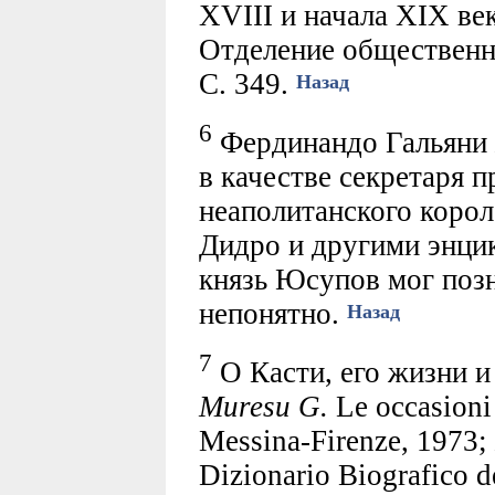
XVIII и начала XIX век
Отделение общественны
С. 349.
Назад
6
Фердинандо Гальяни ж
в качестве секретаря п
неаполитанского корол
Дидро и другими энцик
князь Юсупов мог позн
непонятно.
Назад
7
О Касти, его жизни и 
Muresu G.
Le occasioni 
Messina-Firenze, 1973;
Dizionario Biografico de