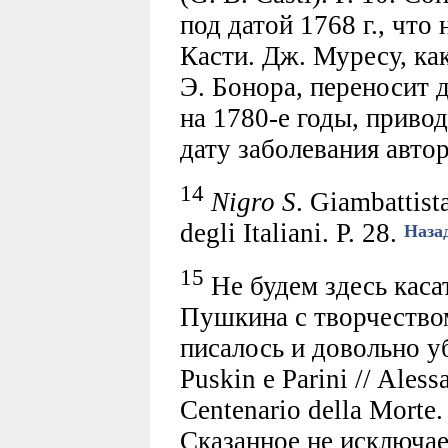
под датой 1768 г., что
Касти. Дж. Муресу, ка
Э. Бонора, переносит 
на 1780-е годы, приво
дату заболевания авто
14
Nigro S
. Giаmbattist
degli Italiani. P. 28.
Наза
15
Не будем здесь каса
Пушкина с творчество
писалось и довольно у
Puskin e Parini // Ales
Centenario della Morte.
Сказанное не исключа