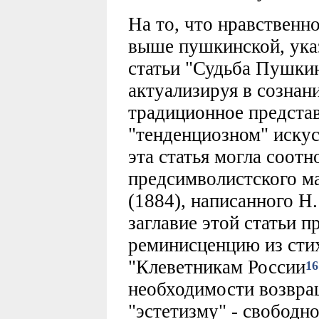
На то, что нравственн
выше пушкинской, указ
статьи "Судьба Пушкин
актуализируя в сознан
традиционное представ
"тенденциозном" искус
эта статья могла соотн
предсимволистского м
(1884), написанного Н
заглавие этой статьи п
реминисценцию из сти
"Клеветникам России
16
необходимости возвра
"эстетизму" - свободн