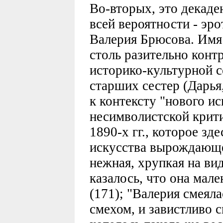
Во-вторых, это декаден
всей вероятности - эр
Валерия Брюсова. Имя 
столь разительно конт
историко-культурной с
старших сестер (Дарья
к контексту "нового ис
несимволистской крити
1890-х гг., которое зд
искусства вырождающег
нежная, хрупкая на вид
казалось, что она мален
(171); "Валерия смеял
смехом, и завистливо с