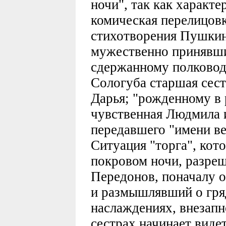
ночи", так как характе
комическая перелицовк
стихотворения Пушкина
мужественно принявши
сдержанному полковод
Сологуба старшая сестр
Дарья; "рожденному в
чувственная Людмила 
передавшего "имени ве
Ситуация "торга", кот
покровом ночи, разреш
Передонов, поначалу 
и размышлявший о гря
наслаждениях, внезапн
сестрах начинает виде