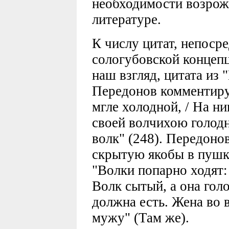
необходимости возрож
литературе.
К числу цитат, непоср
сологубовской концеп
наш взгляд, цитата из
Передонов комментируе
мгле холодной, / На ни
своей волчихою голодн
волк" (248). Передоно
скрытую якобы в пушк
"Волки попарно ходят:
Волк сытый, а она гол
должна есть. Жена во 
мужу" (Там же).