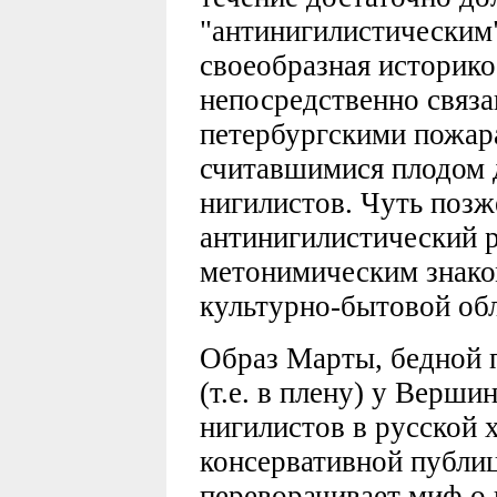
"антинигилистическим",
своеобразная историко
непосредственно связа
петербургскими пожара
считавшимися плодом 
нигилистов. Чуть позже
антинигилистический р
метонимическим знако
культурно-бытовой обл
Образ Марты, бедной п
(т.е. в плену) у Верши
нигилистов в русской 
консервативной публи
переворачивает миф о 