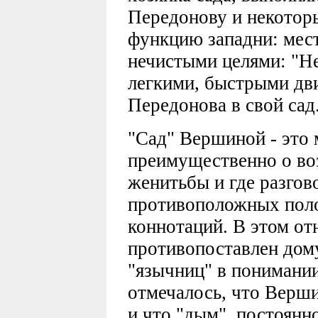
Передонову и некотор
функцию западни: мест
нечистыми целями: "Не
легкими, быстрыми дв
Передонова в свой сад..
"Сад" Вершиной - это 
преимущественно о во
женитьбы и где разго
противоположных поло
коннотаций. В этом о
противопоставлен дому
"язычниц" в понимании
отмечалось, что Верш
и что "дым", постоянн