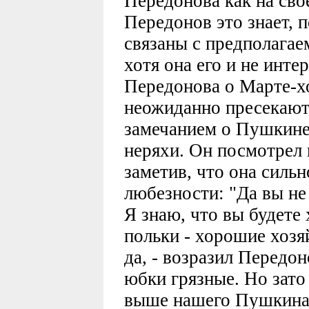
Передонова как на сво
Передонов это знает, 
связаны с предполага
хотя она его и не инте
Передонова о Марте-хо
неожиданно пресекают
замечанием о Пушкине 
неряхи. Он посмотрел 
заметив, что она сильн
любезности: "Да вы не 
Я знаю, что вы будете 
польки - хорошие хозяй
да, - возразил Передоно
юбки грязные. Но зато
выше нашего Пушкина"