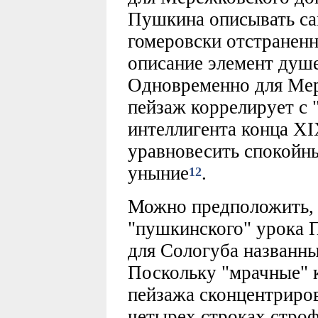
Пушкина описывать са
гомеровски отстраненн
описание элемент душе
Одновременно для Мер
пейзаж коррелирует с 
интеллигента конца XI
уравновесить спокойн
уныние
.
12
Можно предположить, 
"пушкинского" урока 
для Сологуба названн
Поскольку "мрачные" 
пейзажа сконцентриров
четырех строках строф