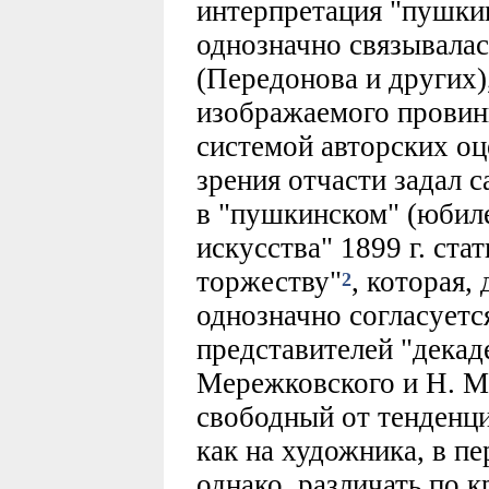
интерпретация "пушки
однозначно связывалас
(Передонова и других)
изображаемого провинц
системой авторских оц
зрения отчасти задал 
в "пушкинском" (юбил
искусства" 1899 г. ст
торжеству"
, которая,
2
однозначно согласуетс
представителей "декаде
Мережковского и Н. М
свободный от тенденц
как на художника, в пе
однако, различать по к