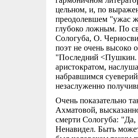
гармоничном литератор
цельном, и, по выраже
преодолевшем "ужас ж
глубоко ложным. По с
Сологуба, О. Черносви
поэт не очень высоко 
"Последний <Пушкин.
аристократом, наслуш
набравшимся суеверий 
незаслуженно получив
Очень показательно т
Ахматовой, высказанно
смерти Сологуба: "Да,
Ненавидел. Быть может