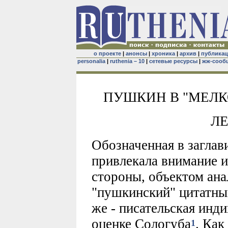
о проекте
|
анонсы
|
хроника
|
архив
|
публика
personalia
|
ruthenia – 10
|
сетевые ресурсы
|
жж-сооб
ПУШКИН В "МЕЛК
ЛЕ
Обозначенная в заглав
привлекала внимание и
стороны, объектом ана
"пушкинский" цитатный
же - писательская инд
оценке Сологуба
. Как
1