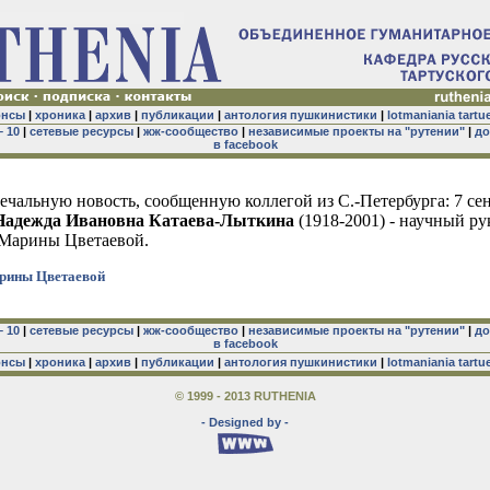
онсы
|
хроника
|
архив
|
публикации
|
антология пушкинистики
|
lotmaniania tartu
– 10
|
сетевые ресурсы
|
жж-сообщество
|
независимые проекты на "рутении"
|
до
в facebook
чальную новость, сообщенную коллегой из С.-Петербурга: 7 се
Надежда Ивановна Катаева-Лыткина
(1918-2001) - научный ру
 Марины Цветаевой.
рины Цветаевой
– 10
|
сетевые ресурсы
|
жж-сообщество
|
независимые проекты на "рутении"
|
до
в facebook
онсы
|
хроника
|
архив
|
публикации
|
антология пушкинистики
|
lotmaniania tartu
© 1999 - 2013 RUTHENIA
- Designed by -