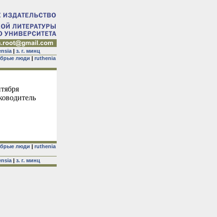
ensia
|
з. г. минц
брые люди
|
ruthenia
нтября
ководитель
брые люди
|
ruthenia
ensia
|
з. г. минц