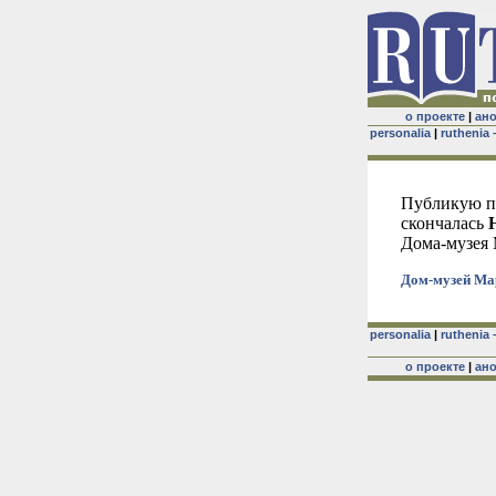
о проекте
|
ан
personalia
|
ruthenia 
Публикую пе
скончалась
Дома-музея
Дом-музей Ма
personalia
|
ruthenia 
о проекте
|
ан