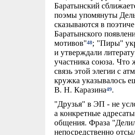
Баратынский сближается
поэмы упомянуты Дель
сказываются в поэтиче
Баратынского появлен
мотивов"
; "Пиры" ук
48
и утверждали литерат
участника союза. Что 
связь этой элегии с а
кружка указывалось ещ
В. Н. Каразина
.
49
"Друзья" в ЭП - не ус
а конкретные адресаты
общения. Фраза "Дели
непосредственно отсыл