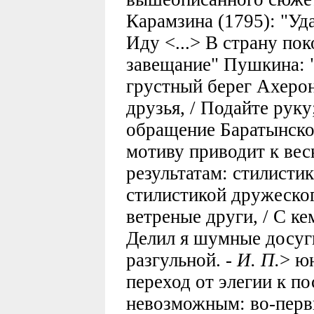
Карамзина (1795): "Уда
Иду <...> В страну пок
завещание" Пушкина: "
грустный берег Ахерон
друзья, / Подайте руку
обращение Баратынско
мотиву приводит к ве
результатам: стилисти
стилистикой дружеског
ветреные други, / С ке
Делил я шумные досуги
разгульной. -
И. П.
> ю
переход от элегии к по
невозможным: во-перв