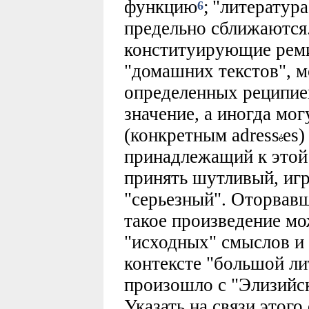
функцию
;
"литература
6
предельно сближаются
конституирующие рем
"домашних текстов", м
определенных реципиен
значение, а иногда мог
(конкретным adress
es)
принадлежащий к этой 
принять шутливый, игр
"серьезный". Оторвавш
такое произведение мо
"исходных" смыслов и 
контексте "большой лит
произошло с "Элизийск
Указать на связи этог