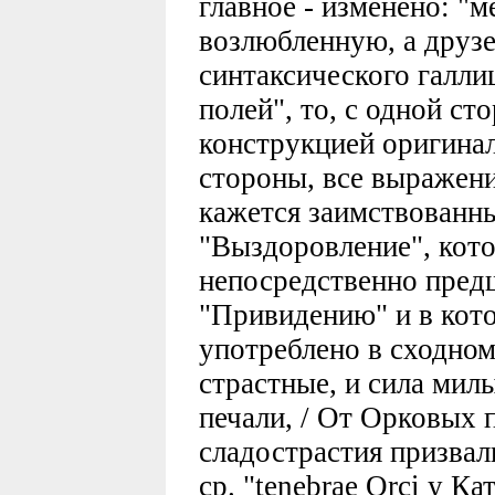
главное - изменено: "м
возлюбленную, а друзе
синтаксического галл
полей", то, с одной ст
конструкцией оригинал
стороны, все выражени
кажется заимствованн
"Выздоровление", кото
непосредственно пред
"Привидению" и в кот
употреблено в сходном
страстные, и сила милы
печали, / От Орковых п
сладострастия призвал
ср. "tenebrae Orci у Ка