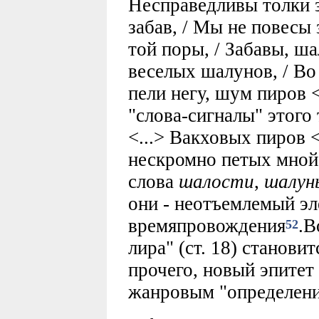
Несправедливы толки з
забав, / Мы не повесы 
той поры, / Забавы, ша
веселых шалунов, / Во
пели негу, шум пиров <
"слова-сигналы" этого 
<...> Вакховых пиров 
нескромно петых мной
слова
шалости
,
шалун
они - неотъемлемый э
времяпровождения
.В
52
лира" (ст. 18) станови
прочего, новый эпитет
жанровым "определение