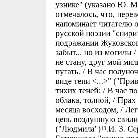
узнике" (указано Ю. 
отмечалось, что, пере
напоминает читателю о
русской поэзии "спири
подражании Жуковског
забыт... но из могилы 
не стану, друг мой мил
пугать. / В час полуно
виде тени <...>" ("Пр
тихих теней: / В час 
облака, толпой, / Прах
месяца восходом, / Ле
цепь воздушную свилис
("Людмила")
.И. З. С
13