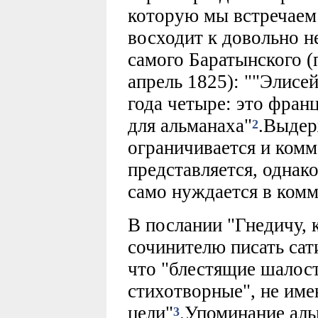
которую мы встречаем
восходит к довольно 
самого Баратынского (
апрель 1825): ""Элисе
года четыре: это франц
для альманаха"
.Выдер
2
ограничивается и комм
представляется, однак
само нуждается в комм
В послании "Гнедичу, 
сочинителю писать сат
что "блестящие шалост
стихотворные", не им
цели"
.Упоминание аль
3