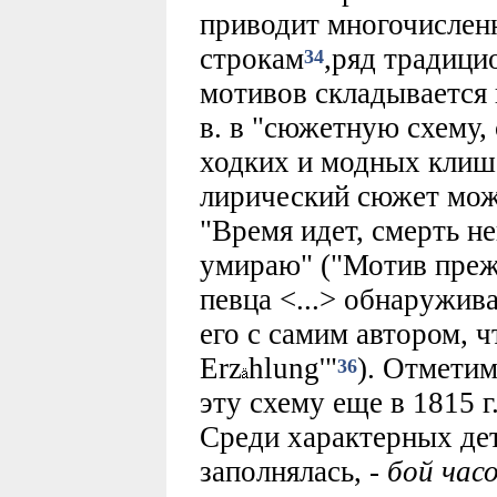
приводит многочислен
строкам
,ряд традиц
34
мотивов складывается 
в. в "сюжетную схему,
ходких и модных клиш
лирический сюжет мож
"Время идет, смерть не
умираю" ("Мотив пре
певца <...> обнаружив
его с самим автором, чт
Erz
hlung'"
). Отмети
36
эту схему еще в 1815 г
Среди характерных де
заполнялась, -
бой час