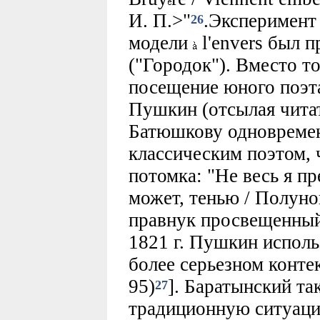
И. П.>"
.Эксперимент
26
модели
l'envers был 
("Городок"). Вместо т
посещение юного поэт
Пушкин (отсылая читат
Батюшкову одновремен
классическим поэтом, 
потомка: "Не весь я пр
может, тенью / Полуно
правнук просвещенный 
1821 г. Пушкин исполь
более серьезном контек
95)
]. Баратынский та
27
традиционную ситуацию