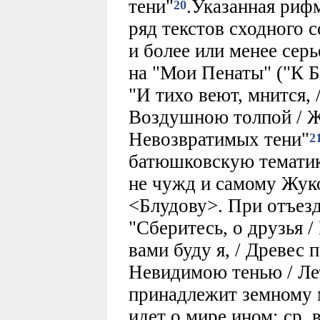
тени"
.Указанная риф
20
ряд текстов сходного 
и более или менее сер
на "Мои Пенаты" ("К Б
"И тихо веют, мнится, 
Воздушною толпой / Ж
Невозвратимых тени"
2
батюшковскую тематик
не чужд и самому Жуко
<Блудову>. При отъезд
"Сберитесь, о друзья /
вами буду я, / Древес 
Невидимою тенью / Лета
принадлежит земному м
идет о мире ином; ср.