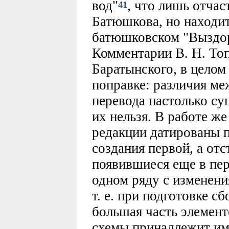
вод"
, что лишь отчас
41
Батюшкова, но находит
батюшковском "Выздо
Комментарии В. Н. То
Баратынского, в целом
поправке: различия м
перевода настолько су
их нельзя. В работе ж
редакции датированы 
создания первой, а отс
появившиеся еще в пер
одном ряду с изменени
т. е. при подготовке с
большая часть элемент
схемы принадлежит им