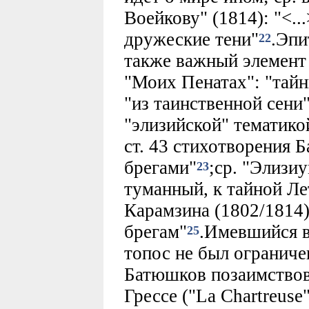
Воейкову" (1814): "<..
дружеские тени"
.Эпи
22
также важный элемент 
"Моих Пенатах": "тайны
"из таинственной сени"
"элизийской" тематико
ст. 43 стихотворения Б
брегами"
;ср. "Элизи
23
туманный, к тайной Лет
Карамзина (1802/1814):
брегам"
.Имевшийся в
25
топос не был ограниче
Батюшков позаимствова
Грессе ("La Chartreuse"