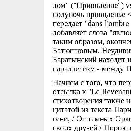
дом" ("Привидение") vs
полуночь привиденье <
передает "dans l'ombre 
добавляет слова "явлю
таким образом, оконче
Батюшковым. Неудивит
Баратынский находит 
параллелизм - между П
Начнем с того, что пер
отсылка к "Le Revenant
стихотворения также н
цитатой из текста Парн
сени, / От темных Орк
своих друзей / Порою 