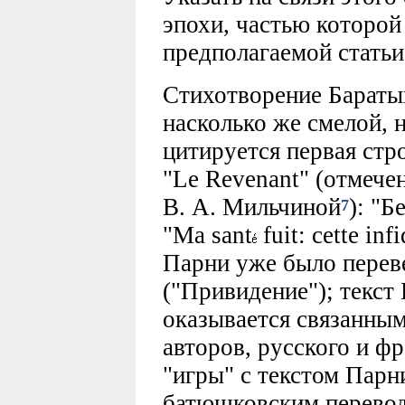
эпохи, частью которой 
предполагаемой статьи
Стихотворение Баратын
насколько же смелой, 
цитируется первая стр
"Le Revenant" (отмече
В. А. Мильчиной
): "Б
7
"Ма sant
fuit: cette infi
Парни уже было пере
("Привидение"); текст 
оказывается связанны
авторов, русского и ф
"игры" с текстом Парн
батюшковским перево