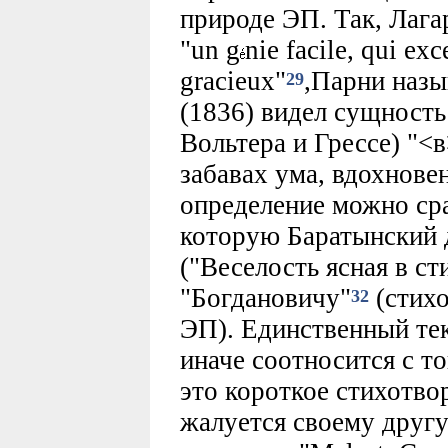
природе ЭП. Так, Лага
"un g
nie facile, qui exc
gracieux"
,Парни назыв
29
(1836) видел сущность
Вольтера и Грессе) "<в
забавах ума, вдохнове
определение можно сра
которую Баратынский 
("Веселость ясная в ст
"Богдановичу"
(стихо
32
ЭП). Единственный тек
иначе соотносится с то
это короткое стихотво
жалуется своему друг