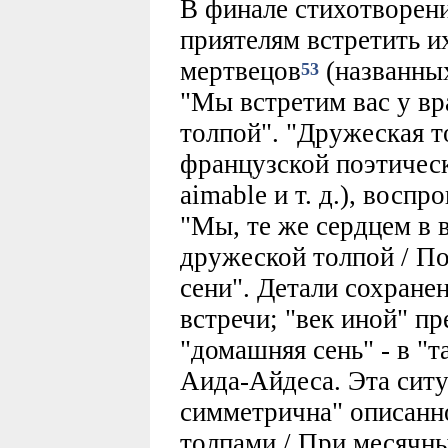
В финале стихотворен
приятелям встретить и
мертвецов
(названных
53
"Мы встретим вас у вр
толпой". "Дружеская т
французской поэтическ
aimable и т. д.), восп
"Мы, те же сердцем в в
дружеской толпой / П
сени". Детали сохране
встречи; "век иной" пр
"домашняя сень" - в "
Аида-Айдеса. Эта ситу
симметрична" описанн
толпами / При месячны