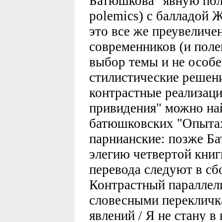
Батюшкова "явную полем
polemics) с балладой 
это все же преувеличе
современников (и поле
выбор темы и не особе
стилистические решени
контрастные реализац
привидения" можно най
батюшковских "Опытах
парнианские: позже Б
элегию четвертой книг
перевода следуют в сб
Контрастный параллел
словесными перекличк
явлений / Я не стану в 