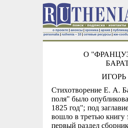
о проекте
|
анонсы
|
хроника
|
архив
|
публика
personalia
|
ruthenia – 10
|
сетевые ресурсы
|
жж-сооб
О "ФРАНЦУ
БАРА
ИГОРЬ
Стихотворение Е. А. Б
поля" было опубликова
1825 год"; под заглави
вошло в третью книгу э
первый раздел сборник