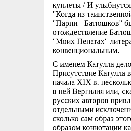
куплеты / И улыбнутся 
"Когда из таинственно
"Парни - Батюшков" б
отождествление Батюш
"Моих Пенатах" литер
конвенциональным.
С именем Катулла дело
Присутствие Катулла в
начала XIX в. несколь
в ней Вергилия или, с
русских авторов привле
отдельными исключени
сколько сам образ этог
образом коннотации ка