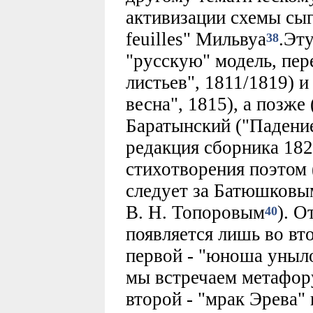
активизации схемы сыг
feuilles" Мильвуа
.Эту
38
"русскую" модель, пе
листьев", 1811/1819) 
весна", 1815), а позже
Баратынский ("Падение
редакция сборника 1827
стихотворения поэтом 
следует за Батюшковы
В. Н. Топоровым
). О
40
появляется лишь во вт
первой - "юноша уныло
мы встречаем метафору 
второй - "мрак Эрева"