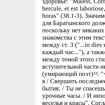
здоровье: "Malest, Corni
hercule, et est laboriose
horas" (38.1-3). Значи
для Баратынского долж
поскольку нет никаких
знакомства с этим тек
между ст. 3 ("...in dies 
каждый час..."), а так
между темой этого сти
вступительной части и
(умирающий поэт)
: 
33
я / Свершить последнее
бытия; / Ты не спасеш
урочные часы. / И низ
веселья и красы". Согл