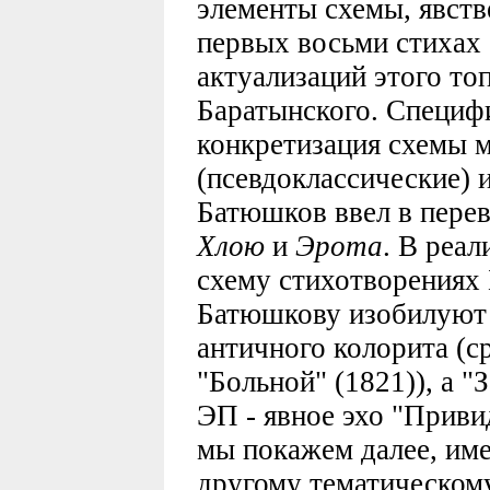
элементы схемы, явст
первых восьми стихах 
актуализаций этого то
Баратынского. Специф
конкретизация схемы 
(псевдоклассические) и
Батюшков ввел в перев
Хлою
и
Эрота
. В реа
схему стихотворениях 
Батюшкову изобилуют 
античного колорита (с
"Больной" (1821)), а "
ЭП - явное эхо "Привид
мы покажем далее, име
другому тематическом