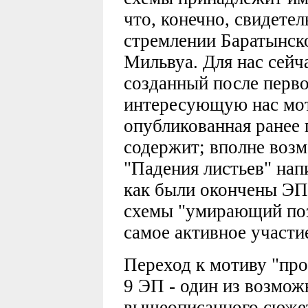
что, конечно, свидете
стремлении Баратынско
Мильвуа. Для нас сейча
созданный после перв
интересующую нас мот
опубликованная ранее 
содержит; вполне возм
"Падения листьев" нап
как были окончены ЭП.
схемы "умирающий поэ
самое активное участи
Переход к мотиву "про
9 ЭП - один из возмож
вышеописанного сюжет