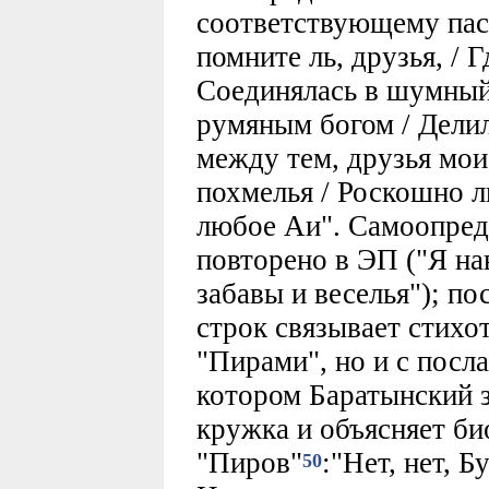
соответствующему пас
помните ль, друзья, / Г
Соединялась в шумный 
румяным богом / Делил
между тем, друзья мои
похмелья / Роскошно л
любое Аи". Самоопред
повторено в ЭП ("Я нав
забавы и веселья"); п
строк cвязывaeт стихот
"Пирами", но и с посла
котором Баратынский 
кружка и объясняет би
"Пиров"
:"Нет, нет, Б
50