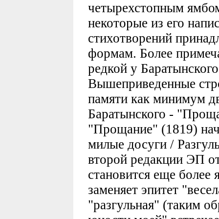
четырехстопным ямбом
некоторые из его напи
стихотворений прина
формам. Более примеча
редкой у Баратынского
Вышеприведенные стр
памяти как минимум д
Баратынского - "Проща
"Прощание" (1819) нач
милые досуги / Разгуль
второй редакции ЭП о
становится еще более я
заменяет эпитет "весел
"разгульная" (таким об