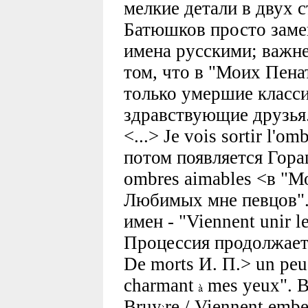
мелкие детали в двух 
Батюшков просто заме
имена русскими; важне
том, что в "Моих Пена
только умершие класси
здравствующие друзья.
<...> Je vois sortir l'o
потом появляется Горац
ombres aimables <в "Мо
Любимых мне певцов".
имен - "Viennent unir le
Процессия продолжается
De morts
И. П.> un реu
charmant
mes yeux". В
Bruy
re / Viennent embel