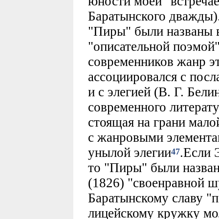
юности моей" встречае
Баратынского дважды).
"Пиры" были названы в
"описательной поэмой"
современников жанр э
ассоциировался с посл
и с элегией (В. Г. Бели
современного литерату
стоящая на грани мало
с жанровыми элемента
унылой элегии
.Если 
47
то "Пиры" были назван
(1826) "своенравной ш
Баратынскому славу "п
лицейскому кружку мо