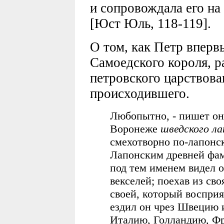
и сопровождала его на
[Юст Юль, 118-119].
О том, как Петр вперв
Самоедского короля, р
петровского царствова
происходившего.
Любопытно, - пишет он п
Воронеже
шведского ла
смехотворно по-лапонс
Лапонским древней фам
под тем именем видел о
векселей; поехав из св
своей, который восприя
ездил он чрез Швецию 
Италию, Голландию, Ф