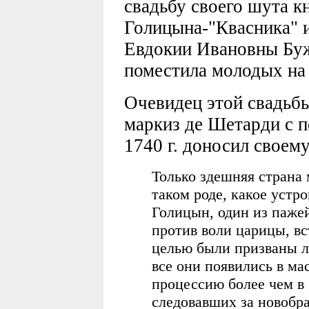
свадьбу своего шута к
Голицына-"Квасника" 
Евдокии Ивановны Буж
поместила молодых на 
Очевидец этой свадьб
маркиз де Шетарди с п
1740 г. доносил своему
Только здешняя страна 
таком роде, какое устро
Голицын, один из пажей 
против воли царицы, вс
целью были призваны л
все они появились в ма
процессию более чем в
следовавших за новобр