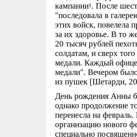
кампании
. После шес
1
"последовала в галере
этих войск, повелела п
за их здоровье. В то ж
20 тысяч рублей пехо
солдатам, и сверх тог
медали. Каждый офице
медали". Вечером было
из пушек [Шетарди, 20
День рождения Анны б
однако продолжение т
перенесла на февраль. 
организацию нового фе
специально посвященн