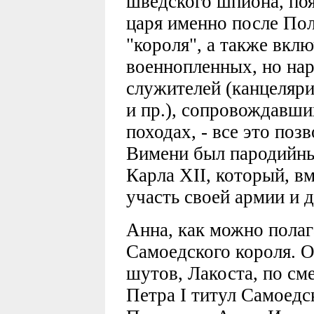
шведского шпиона, поя
царя именно после Пол
"короля", а также вкл
военнопленных, но на
служителей (канцеляри
и пр.), сопровождавши
походах, - все это поз
Вимени был пародийны
Карла XII, который, вм
участь своей армии и 
Анна, как можно полаг
Самоедского короля. О
шутов, Лакоста, по см
Петра I титул Самоедс