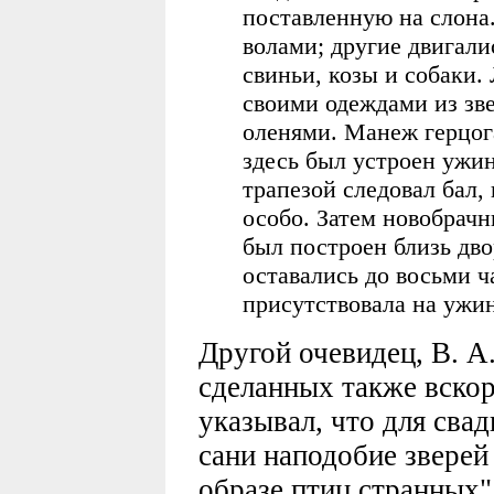
поставленную на слона.
волами; другие двигали
свиньи, козы и собаки.
своими одеждами из зв
оленями. Манеж герцог
здесь был устроен ужин
трапезой следовал бал,
особо. Затем новобрачн
был построен близь дво
оставались до восьми ч
присутствовала на ужин
Другой очевидец, В. А
сделанных также вскор
указывал, что для сва
сани наподобие зверей
образе птиц странных"