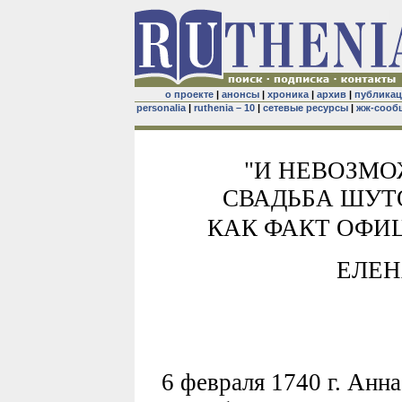
о проекте
|
анонсы
|
хроника
|
архив
|
публика
personalia
|
ruthenia – 10
|
сетевые ресурсы
|
жж-сооб
"И НЕВОЗМО
СВАДЬБА ШУТ
КАК ФАКТ ОФИ
ЕЛЕН
6 февраля 1740 г. Анн