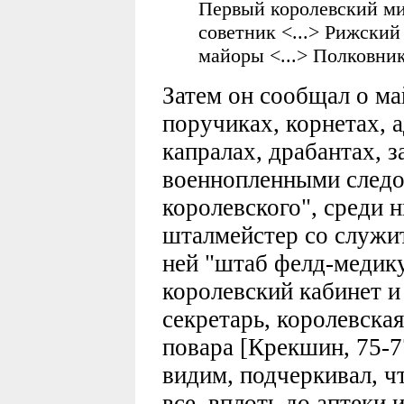
Первый королевский ми
советник <...> Рижский 
майоры <...> Полковник
Затем он сообщал о ма
поручиках, корнетах, 
капралах, драбантах, з
военнопленными следо
королевского", среди 
шталмейстер со служит
ней "штаб фелд-медику
королевский кабинет и
секретарь, королевска
повара [Крекшин, 75-7
видим, подчеркивал, ч
все, вплоть до аптеки 