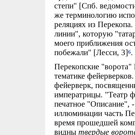
степи" [Спб. ведомости
же терминологию испол
реляциях из Перекопа.
линии", которую "тата
моего приближения ос
побежали" [Лесси, 3]
.
6
Перекопские "ворота"
тематике фейерверков.
фейерверк, посвященн
императрицы. "Театр ф
печатное "Описание", -
иллюминации часть Пер
время прошедшей компа
видны
твердые ворота