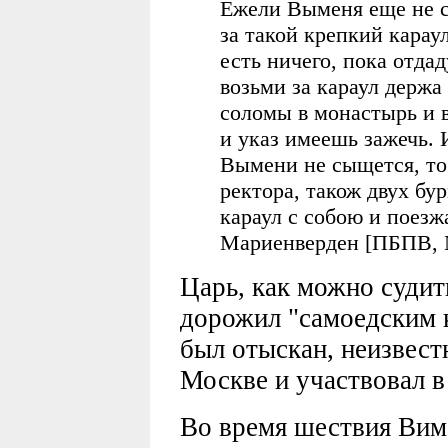
Ежели Выменя еще не с
за такой крепкий караул
есть ничего, пока отда
возьми за караул держа 
соломы в монастырь и в
и указ имеешь зажечь. 
Вымени не сыщется, то
ректора, також двух бу
караул с собою и поезж
Мариенверден [ПБПВ, N
Царь, как можно судит
дорожил "cамоедским 
был отыскан, неизвестн
Москве и участвовал 
Во время шествия Вим