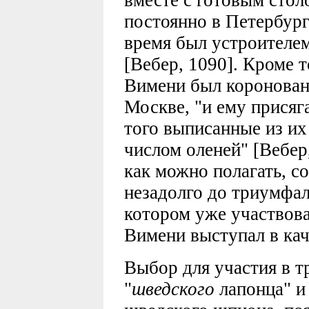
вместе с готовым стол
постоянно в Петербург
время был устроителе
[Вебер, 1090]. Кроме т
Вимени был коронован 
Москве, "и ему присяг
того выписанные из их
числом оленей" [Вебер
как можно полагать, со
незадолго до триумфал
котором уже участвова
Вимени выступал в кач
Выбор для участия в 
"
шведского
лапонца" и