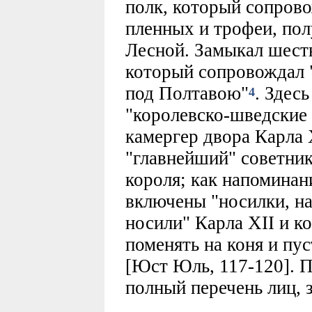
полк, который сопрово
пленных и трофеи, по
Лесной. Замыкал шест
который сопровождал "
под Полтавою"
. Здес
4
"королевско-шведские 
камергер двора Карла X
"главнейший" советник
короля; как напоминан
включены "носилки, н
носили" Карла XII и к
поменять на коня и пус
[Юст Юль, 117-120]. 
полный перечень лиц, 