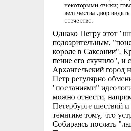
некоторыми языки; гово
величества двор видеть
отечество.
Однако Петру этот "шв
подозрительным, "пон
короле в Саксонии". Кр
пение его скучило", и 
Архангельский город на
Петр регулярно обмени
"посланиями" идеологи
можно отнести, наприм
Петербурге шествий и 
тематике тому, что ус
Собираясь послать "ла