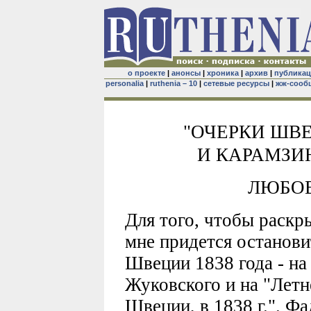
о проекте
|
анонсы
|
хроника
|
архив
|
публика
personalia
|
ruthenia – 10
|
сетевые ресурсы
|
жж-сооб
"ОЧЕРКИ ШВ
И КАРАМЗИ
ЛЮБОВ
Для того, чтобы раск
мне придется останови
Швеции 1838 года - н
Жуковского и на "Летн
Швеции, в 1838 г.". Ф