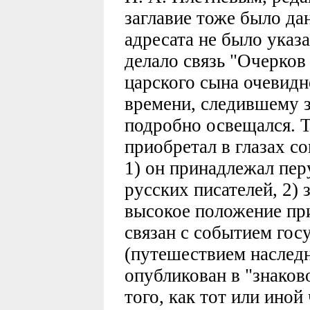
заглавие тоже было да
адресата не было указ
делало связь "Очерко
царского сына очевид
времени, следившему за
подробно освещался. Т
приобретал в глазах с
1) он принадлежал пер
русских писателей, 2) 
высокое положение при
связан с событием гос
(путешествием наследн
опубликован в "знаков
того, как тот или иной