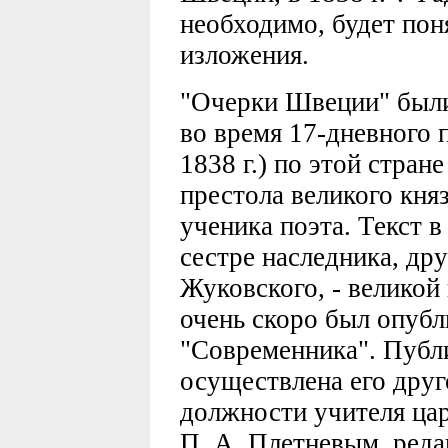
необходимо, будет пон
изложения.
"Очерки Швеции" были
во время 17-дневного 
1838 г.) по этой стран
престола великого кня
ученика поэта. Текст в
сестре наследника, др
Жуковского, - великой
очень скоро был опубл
"Современника". Публи
осуществлена его друг
должности учителя ца
П. А. Плетневым, ред