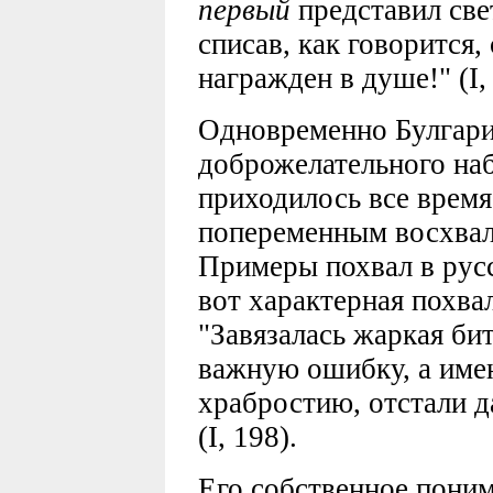
первый
представил све
списав, как говорится,
награжден в душе!" (I,
Одновременно Булгари
доброжелательного наб
приходилось все время
попеременным восхвал
Примеры похвал в рус
вот характерная похва
"Завязалась жаркая би
важную ошибку, а имен
храбростию, отстали д
(I, 198).
Его собственное пони