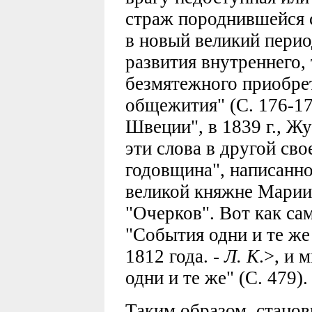
страж породнившейся 
в новый великий перио
развития внутреннего,
безмятежного приобре
общежития" (С. 176-17
Швеции", в 1839 г., Ж
эти слова в другой сво
годовщина", написанно
великой княжне Марии
"Очерков". Вот как са
"События одни и те же
1812 года. -
Л. К
.>, и 
одни и те же" (С. 479).
Таким образом, станов