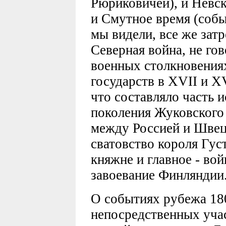
Рюриковичей), и Невск
и Смутное время (событ
мы видели, все же затр
Северная война, не го
военных столкновениях
государств в XVII и XV
что составляло часть 
поколения Жуковского 
между Россией и Швеци
сватовство короля Гус
княжне и главное - вой
завоевание Финляндии
О событиях рубежа 1800
непосредственных учас