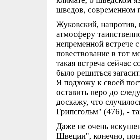
климате, о шведском я
шведов, современном п
Жуковский, напротив, 
атмосферу таинственно
непременной встрече с
повествование в тот мо
такая встреча сейчас 
было решиться загасить
Я подхожу к своей пос
оставить перо до след
доскажу, что случилос
Грипсгольм" (476), - та
Даже не очень искуше
Швеции", конечно, пон