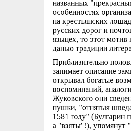
названных "прекрасным
особенностях организ
на крестьянских лошад
русских дорог и почто
языцех, то этот мотив
данью традиции литер
Приблизительно полов
занимает описание зам
открывал богатые воз
воспоминаний, аналог
Жуковского они сведе
пушки, "отнятыя шведа
1581 году" (Булгарин п
а "взяты"!), упомянут 