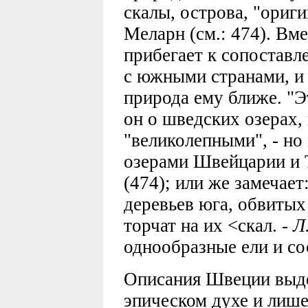
скалы, острова, "ориг
Меларн (см.: 474). Вме
прибегает к сопостав
с южными странами, и
природа ему ближе. "Э
он о шведских озерах,
"великолепными", - но 
озерами Швейцарии и Т
(474); или же замечае
деревьев юга, обвиты
торчат на их <скал. -
Л
однообразные ели и со
Описания Швеции выд
эпическом духе и лиш