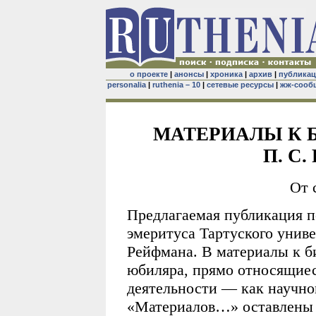
о проекте
|
анонсы
|
хроника
|
архив
|
публика
personalia
|
ruthenia – 10
|
сетевые ресурсы
|
жж-сооб
МАТЕРИАЛЫ К 
П. С
От 
Предлагаемая публикация п
эмеритуса Тартуского унив
Рейфмана. В материалы к 
юбиляра, прямо относящиес
деятельности — как научной
«Материалов…» оставлены 