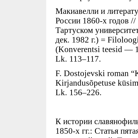
Макиавелли и литерат
России 1860-х годов /
Тартуском университет
дек. 1982 г.) = Filoloog
(Konverentsi teesid — 1
Lk. 113–117.
F. Dostojevski roman “Ku
Kirjandusõpetuse küsimu
Lk. 156–226.
К истории славянофил
1850-х гг.: Статья пят