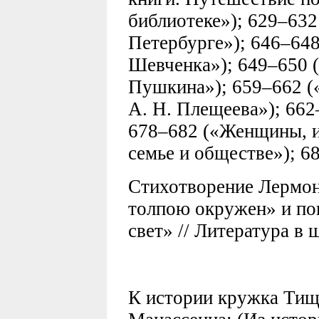
библиотеке»); 629–632
Петербурге»); 646–648
Шевченка»); 649–650 
Пушкина»); 659–662 (
А. Н. Плещеева»); 662
678–682 («Женщины, их
семье и обществе»); 6
Стихотворение Лермон
толпою окружен» и по
свет» // Литература в 
К истории кружка Тищ