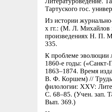
Литературоведение. Тар
Тартуского гос. универ
Из истории журнально
х гг.: (М. Л. Михайлов
произведениях Н. П. Ма
335.
К проблеме эволюции 
1860-е годы: («Санкт-
1863–1874. Время изда
В. Ф. Коршем) // Труд
филологии: XXV: Литер
С. 68–85. (Учен. зап. 
Вып. 369.)