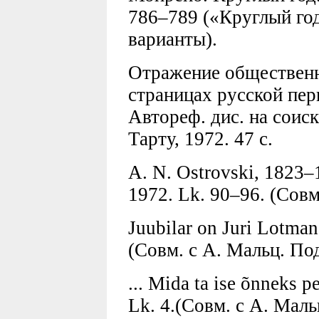
786–789 («Круглый го
варианты).
Отражение общественн
страницах русской пер
Автореф. дис. на соиск.
Тарту, 1972. 47 с.
A. N. Ostrovski, 1823–1
1972. Lk. 90–96. (Совм
Juubilar on Juri Lotman
(Cовм. с А. Мальц. Подп
... Mida ta ise õnneks p
Lk. 4.(Совм. с А. Маль