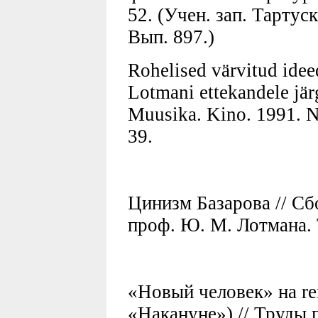
52. (Учен. зап. Тартуск
Вып. 897.)
Rohelised värvitud idee
Lotmani ettekandele jär
Muusika. Kino. 1991. Nr
39.
Цинизм Базарова // Сб
проф. Ю. М. Лотмана. 
«Новый человек» на re
«Накануне») // Труды 