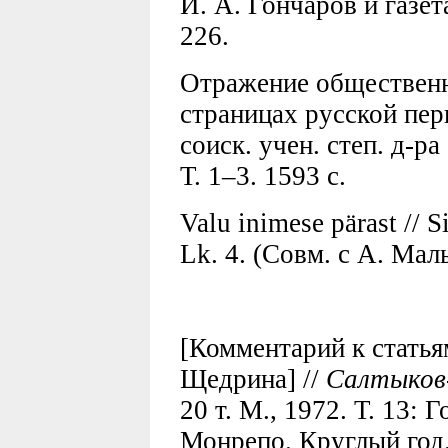
И. А. Гончаров и газет
226.
Отражение общественн
страницах русской пер
соиск. учен. степ. д-ра
Т. 1–3. 1593 с.
Valu inimese pärast // S
Lk. 4. (Совм. с А. Маль
[Комментарий к статья
Щедрина] //
Салтыков
20 т. М., 1972. Т. 13:
Монрепо. Круглый год.