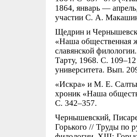
1864, январь — апрель
участии С. А. Макашин
Щедрин и Чернышевски
«Наша общественная жи
славянской филологии.
Тарту, 1968. С. 109–121
университета. Вып. 209
«Искра» и М. Е. Салт
хроник «Наша обществе
С. 342–357.
Чернышевский, Писаре
Горького // Труды по р
филологии. XIII: Горьк