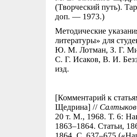
(Творческий путь). Тарт
доп. — 1973.)
Методические указани
литературы» для студе
Ю. М. Лотман, З. Г. М
С. Г. Исаков, В. И. Без
изд.
[Комментарий к статья
Щедрина] //
Салтыков
20 т. М., 1968. Т. 6: 
1863–1864. Статьи, 18
1864. С 637–675 («На