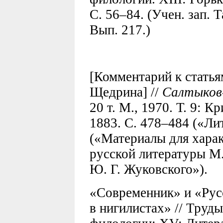
С. 56–84. (Учен. зап. 
Вып. 217.)
[Комментарий к статья
Щедрина] //
Салтыков
20 т. М., 1970. Т. 9: 
1883. С. 478–484 («Ли
(«Материалы для хара
русской литературы М
Ю. Г. Жуковского»).
«Современник» и «Рус
в нигилистах» // Труды