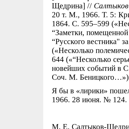
Щедрина] //
Салтыков
20 т. М., 1966. Т. 5: 
1864. С. 595–599 («Не
“Заметки, помещенной
“Русского вестника" за
(«Несколько полемиче
644 («“Несколько серь
новейших событий в С.
Соч. М. Беницкого…»)
Я бы в «лирики» пошел
1966. 28 июня. № 124. 
М. Е. Салтыков-Щедрин,