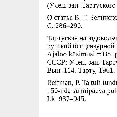
(Учен. зап. Тартуского
О статье В. Г. Белинск
С. 286–290.
Тартуская народовольч
русской бесцензурной 
Ajaloo küsimusi = Воп
СССР: Учен. зап. Тарту
Вып. 114. Тарту, 1961.
Reifman, P. Ta tuli tun
150-nda sünnipäeva puh
Lk. 937–945.