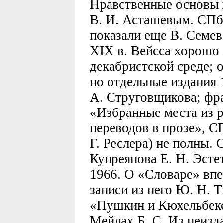
Нравственные основы 
В. И. Асташевым. СПб., 
показали еще В. Семев
XIX в. Вейсса хорошо з
декабристской среде; о
но отдельные издания 1
А. Струговщикова; фр
«Избранные места из р
переводов в прозе», СПб
Г. Реслера) не полны. 
Купреянова Е. Н. Эстет
1966. О «Словаре» вп
записи из него Ю. Н. 
«Пушкин и Кюхельбекер
Мейлах Б. С. Из неизд