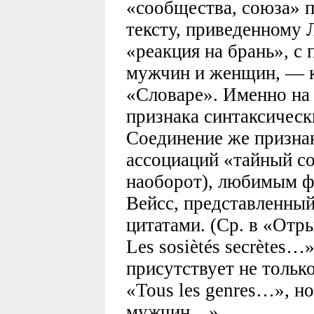
«сообщества, союза» п
тексту, приведенному 
«реакция на брань», с
мужчин и женщин, — к
«Словаре». Именно на 
признака синтаксическ
Соединение же призна
ассоциаций «тайный с
наоборот), любимым ф
Вейсс, представленны
цитатами. (Ср. в «Отр
Les sosiètés secrètes
присутствует не тольк
«Tous les genres…», но
мужчин…».