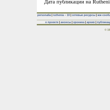
Дата публикации на Rutheni
personalia
|
ruthenia – 10
|
сетевые ресурсы
|
жж-сооб
о проекте
|
анонсы
|
хроника
|
архив
|
публика
© 1