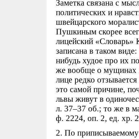
Заметка связана с мыс
политических и нравс
швейцарского моралист
Пушкиным скорее всег
лицейский «Словарь» К
записана в таком виде
нибудь худое про их по
же вообще о мущинах 
лице редко отзывается
это самой причине, по
львы живут в одиночест
л. 37–37 об.; то же в
ф. 2224, оп. 2, ед. хр. 2
2. По приписываемому