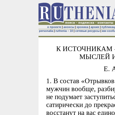
о проекте
|
анонсы
|
хроника
|
архив
|
публика
personalia
|
ruthenia – 10
|
сетевые ресурсы
|
жж-сооб
К ИСТОЧНИКАМ 
МЫСЛЕЙ 
Е. 
1. В состав «Отрывков
мужчин вообще, разбир
не подумает заступить
сатирически до прекр
восстанут на вас еди