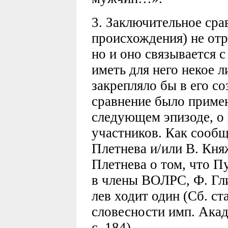
3. Заключительное сра
происхождения) не отр
но и оно связывается 
иметь для него некое л
закрепляло бы в его со
сравнение было примен
следующем эпизоде, о 
участников. Как сообща
Плетнева и/или В. Княж
Плетнева о том, что П
в члены ВОЛРС, Ф. Гли
лев ходит один (Сб. ста
словесности имп. Акаде
с. 184).