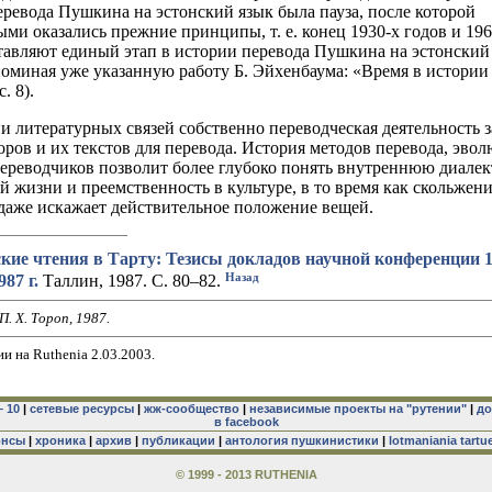
еревода Пушкина на эстонский язык была пауза, после которой
ми оказались прежние принципы, т. е. конец 1930-х годов и 19
тавляют единый этап в истории перевода Пушкина на эстонский 
поминая уже указанную работу Б. Эйхенбаума: «Время в истори
. 8).
ии литературных связей собственно переводческая деятельность 
оров и их текстов для перевода. История методов перевода, эво
ереводчиков позволит более глубоко понять внутреннюю диалек
й жизни и преемственность в культуре, в то время как скольжен
даже искажает действительное положение вещей.
ие чтения в Тарту: Тезисы докладов научной конференции 
Назад
87 г.
Таллин, 1987. С. 80–82.
П. Х. Тороп, 1987.
и на Ruthenia 2.03.2003.
– 10
|
сетевые ресурсы
|
жж-сообщество
|
независимые проекты на "рутении"
|
до
в facebook
онсы
|
хроника
|
архив
|
публикации
|
антология пушкинистики
|
lotmaniania tartu
© 1999 - 2013 RUTHENIA