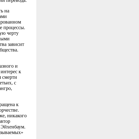
ии перевода.
ь на
ами
ированном
е процессы.
ую черту
выми
тва зависит
бщества.
азного и
 интерес к
я смерти
тьих, с
ангро,
ращена к
орчестве.
же, никакого
автор
 Эйхенбаум.
вызываемых»