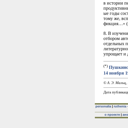
в истории п
продуктивны
ые годы сос
тому же, вс
фикция…» (с
8. В изучен
отбором авт
отдельных п
литературно
упрощает и 
(*)
Пушкинск
14 ноября 19
© А. Э. Мальц, 
Дата публикаци
personalia
|
ruthenia 
о проекте
|
ан