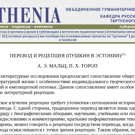
онсы
|
хроника
|
архив
|
публикации
|
антология пушкинистики
|
lotmaniania tartu
– 10
|
сетевые ресурсы
|
жж-сообщество
|
независимые проекты на "рутении"
|
до
в facebook
(*)
ПЕРЕВОД И РЕЦЕПЦИЯ (ПУШКИН В ЭСТОНИИ)
А. Э. МАЛЬЦ, П. Х. ТОРОП
-литературные исследования предполагают сопоставление общег
ературной жизни с особенностями индивидуального творческого м
й и имплицитной поэтики. Данное сопоставление имеет особое
и литературной рецепции.
ское изучение рецепции требует уточнения соотношения истори
евода. С одной стороны, традиционно перевод является лишь од
ряду с биографическими обзорами, научными, учебными или п
редисловиями и комментариями, краткими информативными текст
ороны, можно говорить о рецепции посредством перевода, когда
вода осмысливаются с точки зрения рецепции. Таким образом, п