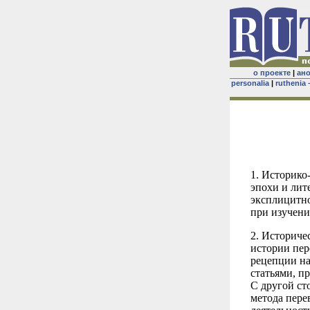
о проекте
|
ан
personalia
|
ruthenia 
1. Историко
эпохи и лит
эксплицитно
при изучени
2. Историче
истории пер
рецепции на
статьями, п
С другой ст
метода пере