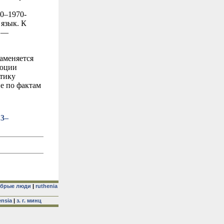
60–1970-
язык. К
и —
заменяется
люции
тику
ие по фактам
13–
брые люди
|
ruthenia
ensia
|
з. г. минц