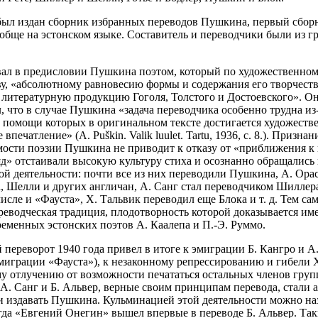
. был издан сборник избранных переводов Пушкина, первый сбор
бще на эстонском языке. Составитель и переводчики были из 
вал в предисловии Пушкина поэтом, который по художественно
у, «абсолютному равновесию формы и содержания его творчеств
 литературную продукцию Гоголя, Толстого и Достоевского». О
, что в случае Пушкина «задача переводчика особенно трудна из
и помощи которых в оригинальном тексте достигается художеств
впечатление» (А. Puškin. Valik luulet. Tartu, 1936, с. 8.). Признан
ости поэзии Пушкина не приводит к отказу от «приближения к 
д» отстаивали высокую культуру стиха и осознанно обращались 
ой деятельности: почти все из них переводили Пушкина, А. Ора
, Шелли и других англичан, А. Санг стал переводчиком Шиллера
числе и «Фауста», Х. Тальвик переводил еще Блока и т. д. Тем с
реводческая традиция, плодотворность которой доказывается им
еменных эстонских поэтов А. Каалепа и П.-Э. Руммо.
 переворот 1940 года привел в итоге к эмиграции Б. Кангро и А
эмиграции «Фауста»), к незаконному репрессированию и гибели Х
у отлучению от возможности печататься остальных членов груп
А. Санг и Б. Альвер, верные своим принципам перевода, стали 
и издавать Пушкина. Кульминацией этой деятельности можно на
огда «Евгений Онегин» вышел впервые в переводе Б. Альвер. Так