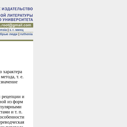
ensia
|
з. г. минц
брые люди
|
ruthenia
о характера
етода, т. е.
 значение
и рецепции и
ной из форм
опулярными
ами и т. п.
 особенности
ереводческая