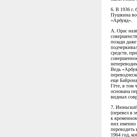
6. В 1936 г
Пушкина воо
«Арбуяд».
А. Орас наз
совершенств
позади даже
подчеркивал
средств, пр
совершенное 
непереводим
Ведь «Арбуя
переводческ
еще Байрона
Гёте, в том 
основана пе
видных совр
7. Июньский
(перевел в 
к временном
них именно 
переводить 
1964 год, к