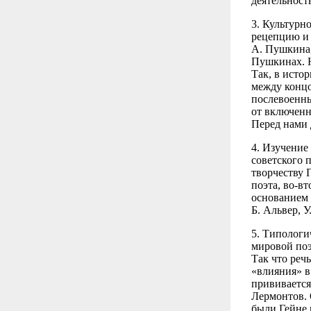
деятельност
3. Культурн
рецепцию и 
А. Пушкина,
Пушкинах. Н
Так, в исто
между концо
послевоенны
от включенн
Перед нами 
4. Изучение
советского 
творчеству 
поэта, во-в
основанием 
Б. Альвер, У
5. Типологи
мировой поэ
Так что речь
«влияния» в
прививается
Лермонтов. 
были Гейне 