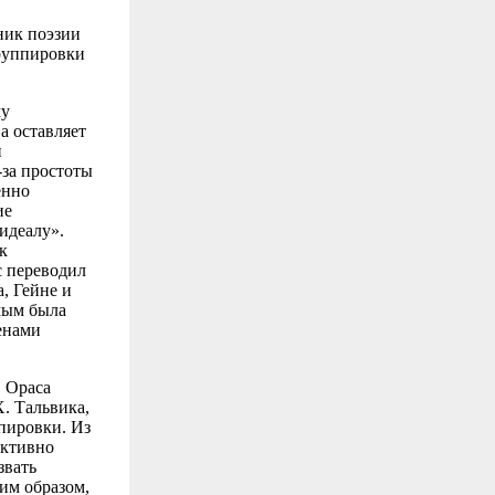
ник поэзии
группировки
му
а оставляет
н
-за простоты
енно
ие
идеалу».
к
с переводил
, Гейне и
амым была
енами
. Ораса
. Тальвика,
пировки. Из
активно
звать
им образом,