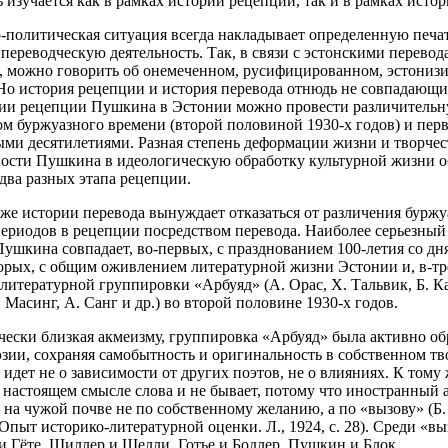
ь изучается как в рамках истории рецепции, так и в рамках истор
о-политическая ситуация всегда накладывает определенную печат
переводческую деятельность. Так, в связи с эстонскими перевод
 можно говорить об онемеченном, русифицированном, эстониз
о история рецепции и история перевода отнюдь не совпадающи
рии рецепции Пушкина в Эстонии можно провести различительн
м буржуазного времени (второй половиной 1930-х годов) и пер
ми десятилетиями. Разная степень деформации жизни и творчес
ости Пушкина в идеологическую обработку культурной жизни о
два разных этапа рецепции.
 же истории перевода вынуждает отказаться от различения буржу
периодов в рецепции посредством перевода. Наиболее серьезный
Пушкина совпадает, во-первых, с празднованием 100-летия со дн
торых, с общим оживлением литературной жизни Эстонии и, в-тре
литературной группировки «Арбуяд» (А. Орас, Х. Тальвик, Б. К
. Масинг, А. Санг и др.) во второй половине 1930-х годов.
чески близкая акмеизму, группировка «Арбуяд» была активно об
зии, сохраняя самобытность и оригинальность в собственном тв
 идет не о зависимости от других поэтов, не о влияниях. К тому 
 настоящем смысле слова и не бывает, потому что иностранный 
 на чужой почве не по собственному желанию, а по «вызову» (Б.
Опыт историко-литературной оценки. Л., 1924, с. 28). Среди «
и Гёте, Шиллер и Шелли, Готье и Бодлер, Пушкин и Блок.