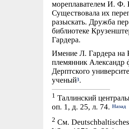
мореплавателем И. Ф.
Существовала их переп
разыскать. Дружба пер
библиотеке Крузенштер
Гардера.
Имение Л. Гардера на 
племянник Александр 
Дерптского университе
ученый
.
3
1
Таллинский центральн
оп. 1, д. 25, л. 74.
Назад
2
См. Deutschbaltisches