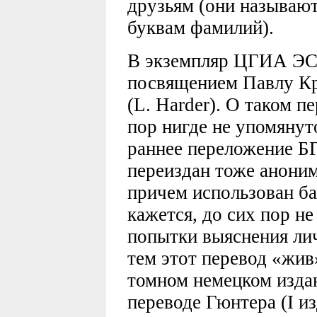
друзьям (они называю
буквам фамилий).
В экземпляр ЦГИА ЭСС
посвящением Павлу Кр
(L. Harder). О таком 
пор нигде не упомянут
раннее переложение БГ.
переиздан тоже аноним
причем использован ба
кажется, до сих пор н
попытки выяснения ли
тем этот перевод «жив»
томном немецком изда
переводе Гюнтера (I из