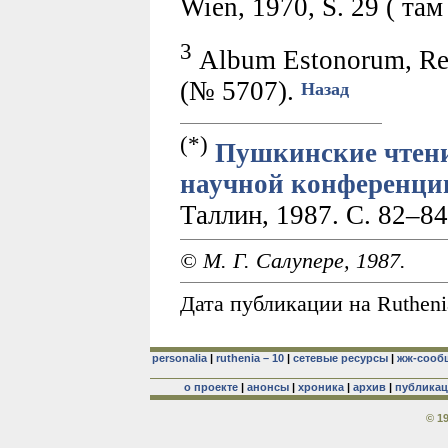
Wien, 1970, S. 29 ( та
3
Album Estonorum, Rev
(№ 5707).
Назад
(*)
Пушкинские чтени
научной конференции 
Таллин, 1987. С. 82–8
© М. Г. Салупере, 1987.
Дата публикации на Rutheni
personalia
|
ruthenia – 10
|
сетевые ресурсы
|
жж-сооб
о проекте
|
анонсы
|
хроника
|
архив
|
публика
© 1