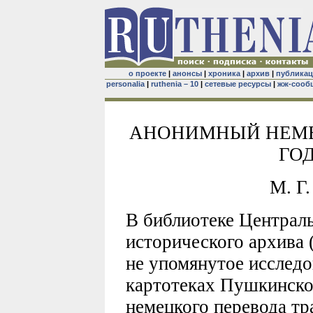
о проекте
|
анонсы
|
хроника
|
архив
|
публика
personalia
|
ruthenia – 10
|
сетевые ресурсы
|
жж-сооб
АНОНИМНЫЙ НЕМЕ
ГО
М. Г
В библиотеке Централь
исторического архива
не упомянутое исследо
картотеках Пушкинско
немецкого перевода тр