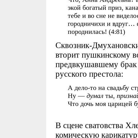
экой богатый приз, кан
тебе и во сне не видело
городничихи и вдруг… ф
породнилась! (4:81)
Сквозник-Дмухановски
вторит пушкинскому 
предвкушавшему брак 
русского престола:
А дело-то на свадьбу ст
Ну —
думал
ты,
призна
Что дочь моя царицей б
(7:
В сцене сватовства Хл
комическую карикатур