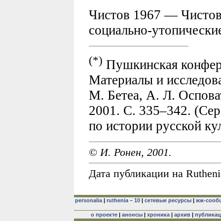
Чистов 1967 — Чистов
социально-утопические
(*)
Пушкинская конфере
Материалы и исследова
М. Бетеа, А. Л. Осповат
2001. С. 335–342. (Се
по истории русской ку
© И. Ронен, 2001.
Дата публикации на Ruthenia
personalia
|
ruthenia – 10
|
сетевые ресурсы
|
жж-сооб
о проекте
|
анонсы
|
хроника
|
архив
|
публика