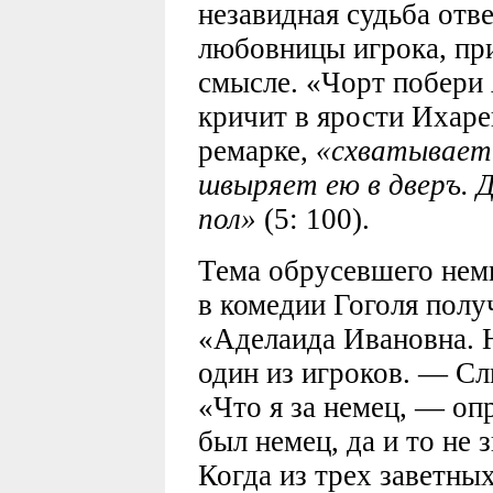
незавидная судьба отв
любовницы игрока, пр
смысле. «Чорт побери
кричит в ярости Ихарев
ремарке,
«схватывает 
швыряет ею в дверъ. 
пол»
(5: 100).
Тема обрусевшего нем
в комедии Гоголя полу
«Аделаида Ивановна. 
один из игроков. — Сл
«Что я за немец, — оп
был немец, да и то не з
Когда из трех заветны