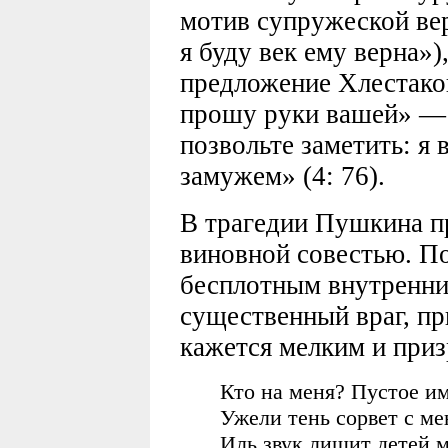
мотив супружеской вер
я буду век ему верна»)
предложение Хлестаков
прошу руки вашей» — 
позвольте заметить: я
замужем» (4: 76).
В трагедии Пушкина п
виновной совестью. П
бесплотным внутренни
существенный враг, п
кажется мелким и при
Кто на меня? Пустое и
Ужели тень сорвет с ме
Иль звук лишит детей м