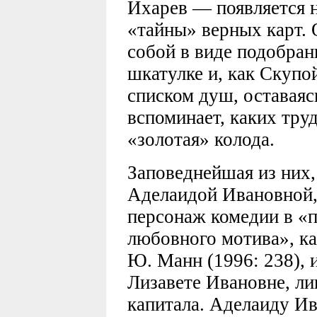
Ихарев — появляется н
«тайны» верных карт. 
собой в виде подобран
шкатулке и, как Скупо
списком душ, оставаяс
вспоминает, каких тру
«золотая» колода.
Заповеднейшая из них,
Аделаидой Ивановной
персонаж комедии в «
любовного мотива», ка
Ю. Манн (1996: 238), 
Лизавете Ивановне, л
капитала. Аделаиду И