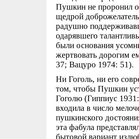
Пушкин не проронил об
щедрой доброжелатель
радушно поддерживавш
одарявшего талантливы
были основания усомни
жертвовать дорогим е
37; Вацуро 1974: 51).
Ни Гоголь, ни его совр
том, чтобы Пушкин ус
Гоголю (Гиппиус 1931:
входила в число мелоч
пушкинского достояния
эта фабула представля
бытовой вариант изл