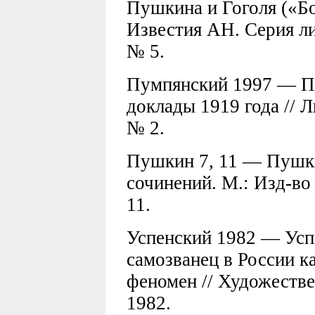
Пушкина и Гоголя («Бо
Известия АН. Серия лит
№ 5.
Пумпянский 1997 — Пу
доклады 1919 года // 
№ 2.
Пушкин 7, 11 — Пушки
сочинений. М.: Изд-во
11.
Успенский 1982 — Успе
самозванец в России к
феномен // Художестве
1982.