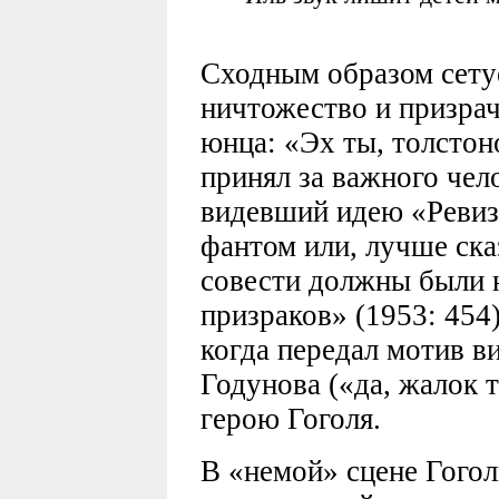
(7:
Сходным образом сету
ничтожество и призрач
юнца: «Эх ты, толстон
принял за важного чело
видевший идею «Ревизо
фантом или, лучше сказ
совести должны были н
призраков» (1953: 454
когда передал мотив в
Годунова («да, жалок т
герою Гоголя.
В «немой» сцене Гоголь