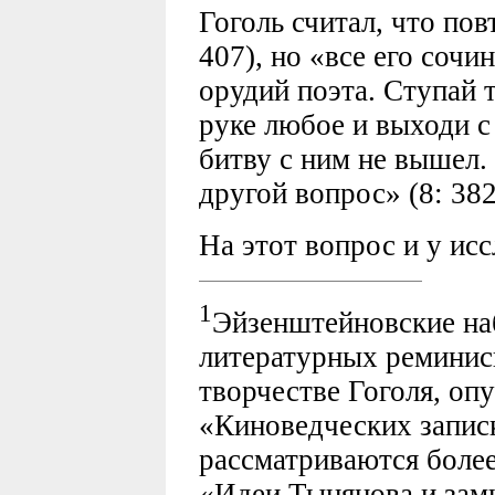
Гоголь считал, что пов
407), но «все его соч
орудий поэта. Ступай т
руке любое и выходи с 
битву с ним не вышел.
другой вопрос» (8: 382
На этот вопрос и у исс
1
Эйзенштейновские на
литературных реминис
творчестве Гоголя, оп
«Киноведческих записк
рассматриваются более
«Идеи Тынянова и зам