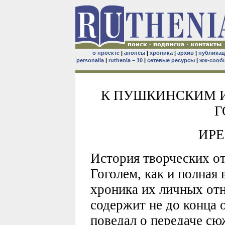
о проекте
|
анонсы
|
хроника
|
архив
|
публика
personalia
|
ruthenia – 10
|
сетевые ресурсы
|
жж-сооб
К ПУШКИНСКИМ 
Г
ИРЕ
История творческих 
Гоголем, как и полная
хроника их личных от
содержит не до конца 
поведал о передаче с