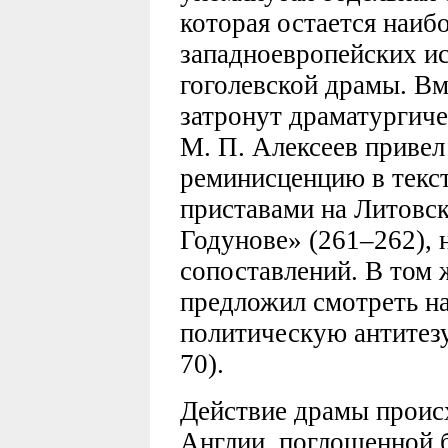
которая остается наиб
западноевропейских и
гоголевской драмы. Вм
затронут драматургиче
М. П. Алексеев приве
реминисценцию в текст
приставами на Литовск
Годунове» (261–262), 
сопоставлений. В том 
предложил смотреть н
политическую антитезу
70).
Действие драмы происх
Англии, поглощенной б