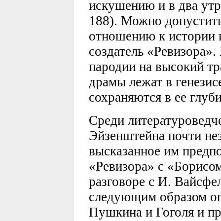
искушению и в два утра
188). Можно допустить
отношению к истории 
создатель «Ревизора»
пародии на высокий т
драмы лежат в генезис
сохраняются в ее глуб
Среди литературоведч
Эйзенштейна почти н
высказанное им предп
«Ревизора» с «Борисо
разговоре с И. Вайсф
следующим образом о
Пушкина и Гоголя и п