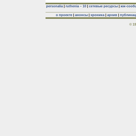
personalia
|
ruthenia – 10
|
сетевые ресурсы
|
жж-сооб
о проекте
|
анонсы
|
хроника
|
архив
|
публика
© 1