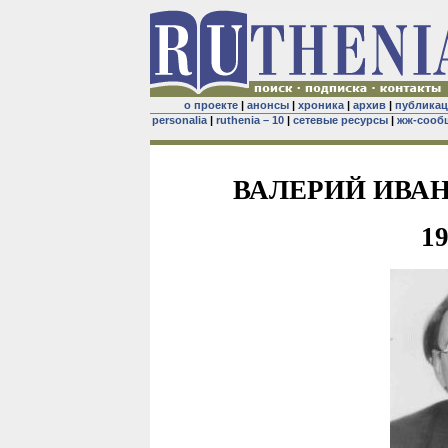
о проекте
|
анонсы
|
хроника
|
архив
|
публика
personalia
|
ruthenia – 10
|
сетевые ресурсы
|
жж-сооб
ВАЛЕРИЙ ИВАН
1