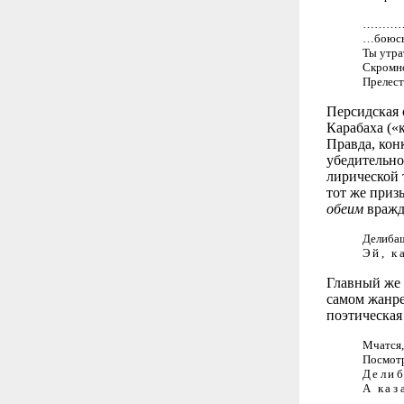
………
…боюсь
Ты утра
Скромно
Прелест
Персидская 
Карабаха («
Правда, кон
убедительно
лирической 
тот же приз
обеим
вражд
Делибаш
Эй
,
ка
Главный же 
самом жанре
поэтическая
Мчатся,
Посмотр
Делиб
А каз