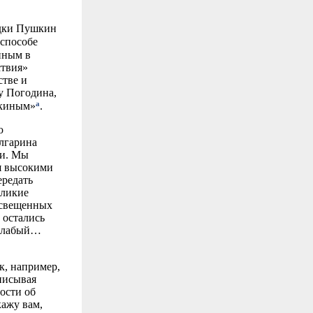
здки Пушкин
 способе
нным в
твия»
стве и
у Погодина,
a
шкиным»
.
ю
улгарина
ли. Мы
ся высокими
ередать
еликие
освещенных
 остались
 слабый…
к, например,
писывая
ости об
кажу вам,