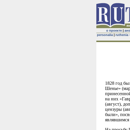
о проекте
|
ан
personalia
|
ruthenia 
1828 год бы
Шенье» (мар
принесенно
на них «Гав
(август), д
цензуры (ав
были», посв
являвшимся 
На просьбу 