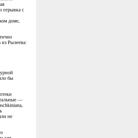
ая
и отрывка с
ком доме,
стично
 из Рылеева:
зурной
ыло бы
отеки
остальные —
sсhkiniana,
ь
шли не
го
м для