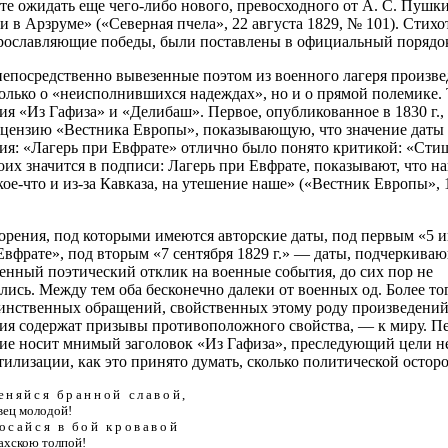
те ожидать еще чего-либо нового, превосходного от А. С. Пушк
ми в Арзруме» («Северная пчела», 22 августа 1829, № 101). Стих
ославляющие победы, были поставлены в официальный порядок
епосредственно вывезенные поэтом из военного лагеря произве
только о «неисполнившихся надеждах», но и о прямой полемике.
ия «Из Гафиза» и «Делибаш». Первое, опубликованное в 1830 г.,
цензию «Вестника Европы», показывающую, что значение даты
ия: «Лагерь при Евфрате» отлично было понято критикой: «Сти
коих значится в подписи: Лагерь при Евфрате, показывают, что 
кое-что и из-за Кавказа, на утешение наше» («Вестник Европы», 
орения, под которыми имеются авторские даты, под первым «5 и
Евфрате», под вторым «7 сентября 1829 г.» — даты, подчеркиваю
енный поэтический отклик на военные события, до сих пор не
лись. Между тем оба бесконечно далеки от военных од. Более тог
нственных обращений, свойственных этому роду произведений
ия содержат призывы противоположного свойства, — к миру. П
ие носит мнимый заголовок «Из Гафиза», преследующий цели не
тилизации, как это принято думать, сколько политической остор
еняйся бранной славой
,
вец молодой!
осайся в бой кровавой
ахскою толпой!