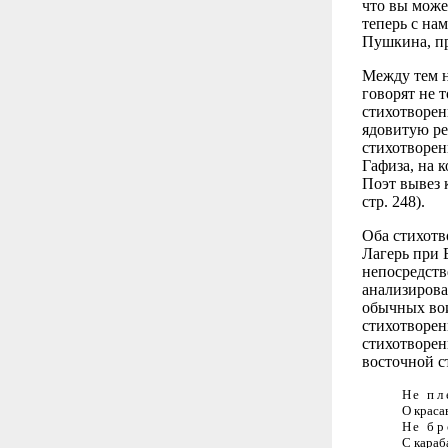
что вы може
теперь с на
Пушкина, пр
Между тем н
говорят не 
стихотворен
ядовитую ре
стихотворен
Гафиза, на 
Поэт вывез 
стр. 248).
Оба стихотв
Лагерь при 
непосредств
анализирова
обычных вои
стихотворен
стихотворен
восточной с
Не пл
О краса
Не бр
С караб