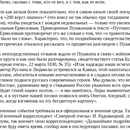
йною, сколько с теми, кто ее вел, и с тем, как ее вели.
ле как нельзя более показательно, что в самом начале своей пое
4
 в «200 верст лишних»
(что вовсе не так обычно при тогдашнем
я), чтобы увидеться с вождем недовольных — только что уволе
пальным Ермоловым. Приведенные Пушкиным в тексте «Путешес
 Ермоловым противоречат его же словам о том, что «о правитель
 было ни слова». Характерно, что, по позднейшему свидетельств
егорически отказался рассказать «о предметах разговоров с Пу
х непосредственных отзывов ждали от Пушкина в связи с войно
 круги и как они были разочарованы, свидетельствует статья Б
еверная пчела», 22 марта 1830, № 35): «Итак надежды наши исчез
 автор Руслана и Людмилы устремился за Кавказ, чтоб напитать
оэзии, обогатиться новыми впечатлениями и в сладких песнях п
еликие подвиги русских современных героев. Мы думали, что в
Востоке, удивившие мир и стяжавшие России уважение всех пр
збудят гений наших поэтов, — и мы ошиблись. Лиры знаменитые
, и в пустыне нашей поэзии появился опять Онегин, бледный,
но, когда взглянешь на эту бесцветную картину».
военные события требовала вся официальная и военная среда. Та
й военный корреспондент «Северной пчелы» И. Радожицкий, о
рума, так кончает свою корреспонденцию: «Дальнейшие подробн
ели буду иметь время, сообщу вам в последующих письмах; но с