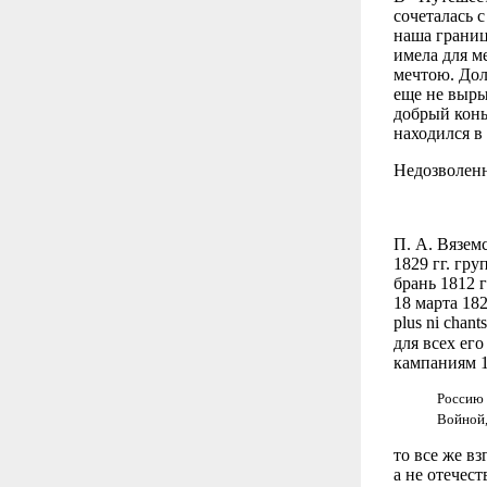
сочеталась 
наша границ
имела для м
мечтою. Дол
еще не выры
добрый конь 
находился в
Недозволенн
П. А. Вязем
1829 гг. гр
брань 1812 
18 марта 182
plus ni chant
для всех его
кампаниям 1
Россию 
Войной,
то все же вз
а не отечес