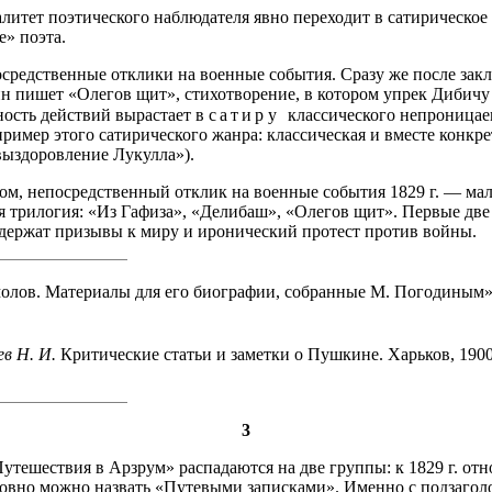
алитет поэтического наблюдателя явно переходит в сатирическое
» поэта.
средственные отклики на военные события. Сразу же после зак
 пишет «Олегов щит», стихотворение, в котором упрек Дибичу 
ость действий вырастает в
сатиру
классического непроницае
 пример этого сатирического жанра: классическая и вместе конкр
выздоровление Лукулла»).
ом, непосредственный отклик на военные события 1829 г. — ма
я трилогия: «Из Гафиза», «Делибаш», «Олегов щит». Первые две
держат призывы к миру и иронический протест против войны.
олов. Материалы для его биографии, собранные М. Погодиным».
в Н. И.
Критические статьи и заметки о Пушкине. Харьков, 1900
3
утешествия в Арзрум» распадаются на две группы: к 1829 г. отно
овно можно назвать «Путевыми записками». Именно с подзагол