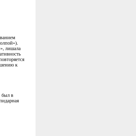
званием
олпой»).
», лишала
ративность
повторяется
ошению к
 был в
апидарная