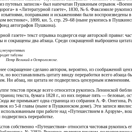
из путевых записок» был напечатан Пушкиным отрывок «Военн
дорога» в «Литературной газете», 1830, № 6. Факсимиле рукопис
изъятиями, поправками и искажениями были воспроизведены в
ом вестнике», 1899, кн. 5, стр. 29–68 (ныне рукопись в Пушкинс
фонд автографов Пушкина).
рной газете» текст отрывка подвергся еще авторской правке: ча
ы и сокращены два абзаца. Среди сокращений выброшена цитата
ц неукротимых
родят табуны
Петр Великий в Острогожске
.
нее сокращение сделано автором, вероятно, из соображений цен
и, но восстанавливать цитату ввиду переработки всего абзаца б
м. Ни абзац, ни цитата не подверглись цензурным изменениям.
уппе текстов прежде всего относится рукопись Ленинской библи
страниц текста, бумага 1828 г., из них первые пять — беловые, 
Сюда же примыкает одна страница из собрания А. Ф. Онегина, Pu
вок из 5-й главы (ныне в Пушкинском доме). Эти записи явилис
 использованным при работе над «Путешествием в Арзрум», во
 подверглись переработке.
кстов собственно «Путешествия» относится чистовая рукопись е
библиотека, № 2383). Рукопись является текстом, подготовленны