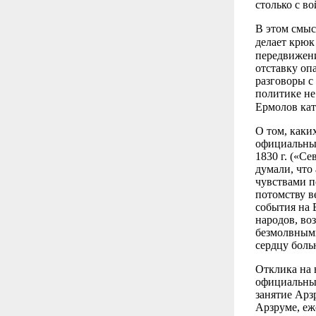
столько с во
В этом смыс
делает крюк
передвижени
отставку о
разговоры с
политике не
Ермолов кат
О том, каки
официальные
1830 г. («С
думали, что
чувствами п
потомству в
события на 
народов, во
безмолвными
сердцу боль
Отклика на 
официальны
занятие Арз
Арзруме, еж