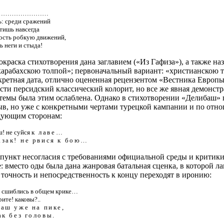
……………………
: среди сражений
тишь навсегда
сть робкую движений,
ь неги и стыда!
окраска стихотворения дана заглавием («Из Гафиза»), а также на
карабахскою толпой»; первоначальный вариант: «христианскою т
кретная дата, отлично оцененная рецензентом «Вестника Европы
сти персидский классический колорит, но все же явная демонст
темы была этим ослаблена. Однако в стихотворении «Делибаш» 
ыв, но уже с конкретными чертами турецкой кампании и по отн
ующим сторонам:
! не суйся к
лаве
…
зак
!
не рвися к бою
…
пункт несогласия с требованиями официальной среды и критики
: вместо оды была дана жанровая батальная сценка, в которой л
 точность и непосредственность к концу переходят в иронию:
 сшиблись в общем крике…
ите! каковы?..
аш уже на пике
,
ак без головы
.