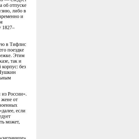
а об отпуске
узию, либо в
овременно и
м
у 1827–
ную в Тифлис
его поездке
лежке. Этим
азе, так и
корпус: без
 Пушкин
льным
 из России».
 жене от
 военных
«далее, если
едует
ть может,
 «загранице»