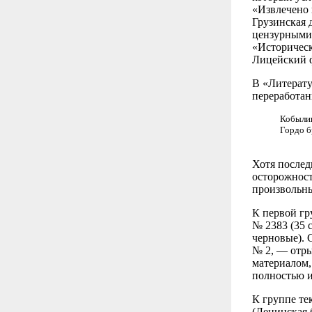
«Извлечено 
Грузинская 
цензурными 
«Историческ
Лицейский 
В «Литерату
переработан
Кобыли
Гордо б
Хотя послед
осторожност
произвольны
К первой гр
№ 2383 (35 
черновые). 
№ 2, — отры
материалом,
полностью и
К группе те
(Ленинская 