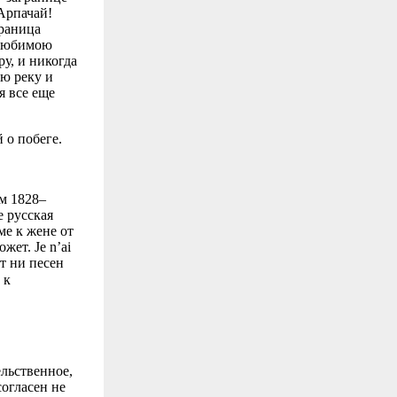
Арпачай!
Граница
 любимою
у, и никогда
ую реку и
я все еще
 о побеге.
м 1828–
е русская
ме к жене от
жет. Je n’ai
нет ни песен
 к
ельственное,
согласен не