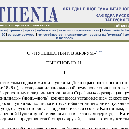
онсы
|
хроника
|
архив
|
публикации
|
антология пушкинистики
|
lotmaniania tartu
– 10
|
сетевые ресурсы
|
жж-сообщество
|
независимые проекты на "рутении"
|
до
в facebook
*
**
О «ПУТЕШЕСТВИИ В АРЗРУМ»
ТЫНЯНОВ Ю. Н.
1
л тяжелым годом в жизни Пушкина. Дело о распространении ст
т 1828 г.), расследование «по высочайшему повелению» «по жал
й крепостными людьми митрополита Серафима» о развращающе
риилиады» (июнь–июль), кончившееся установлением секретног
опросы Пушкина, подписка в том, чтобы он ничего не выпускал б
густ); с другой стороны — идеологическая ссора с Катениным, в
ященной Пушкину, обвинявшим его в лести самодержцу, — Кат
одним из представителей старых друзей, — таков этот мучитель
Пушкина об определении его в действующую против турок арм