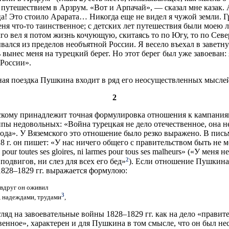
с путешествием в Арзрум. «Вот и Арпачай», — сказал мне казак. 
а! Это стоило Арарата… Никогда еще не видел я чужой земли. 
еня что-то таинственное; с детских лет путешествия были моею
го вел я потом жизнь кочующую, скитаясь то по Югу, то по Север
вался из пределов необъятной России. Я весело въехал в заветн
вынес меня на турецкий берег. Но этот берег был уже завоеван: 
 России».
ая поездка Пушкина входит в ряд его неосуществленных мыслей
2
скому принадлежит точная формулировка отношения к кампания
уппы недовольных: «Война турецкая не дело отечественное, она н
года». У Вяземского это отношение было резко выражено. В пись
8 г. он пишет: «У нас ничего общего с правительством быть не мо
s pour toutes ses gloires, ni larmes pour tous ses malheurs» («У меня 
2
 подвигов, ни слез для всех его бед»
). Если отношение Пушкина
828–1829 гг. выражается формулою:
вдруг он оживил
3
 надеждами, трудами
,
гляд на завоевательные войны 1828–1829 гг. как на дело «правит
твенное», характерен и для Пушкина в том смысле, что он был не