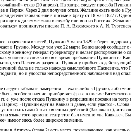
сочайший» отказ (20 апреля). На завтра следует просьба Пушкин
ев в Париж. Через 2 дня получен отказ. Желание ехать либо в Гр
засвидетельствовано еще в письме к брату от 18 мая 1827 г. Одн
риходит к дилемме: «или в службу или вон из России». Желание
оваться» проникнуты письма П. А. Вяземского к А. И. Тургенев
лее разрешения властей, Пушкин 5 марта 1829 г. берет подорож
зжает в Грузию. Между тем уже 22 марта Бенкендорф сообщает о 
гскому военному генерал-губернатору и делает распоряжение о с
 как усиленная слежка во все время пребывания Пушкина на Кавк
льство, что Паскевич разрешил Пушкину прибыть в действующий 
ричиной была не только надежда самолюбивого Паскевича, что
 подвиги, но и удобства непосредственного наблюдения над опа
е следует забывать намерения — ехать либо в Грузию, либо «вон
 быть, особое значение приобретает фраза в письме Вяземского к
. (т. е. уже после отказа Пушкину в разрешении поездки на театр
 Париж): «Пушкин едет на Кавказ и далее, если удастся». Слова 
гут означать самый театр военных действий (Закавказье), хотя сл
о на языке того времени театр этот был именно «на Кавказе». Бы
лее» имеют здесь более широкое значение.
вии в Арзрум» (глава 2) есть место, показывающее, как мысль о