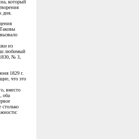
ина, который
отворения
 дня.
дения
 Таковы
 вызвало
шки из
наш любимый
1830, № 3,
юня 1829 г.
щие, что это
о, вместо
, оба
ервое
 столько
ожности: