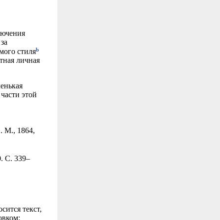
лючения
за
b
мого стиля
етная личная
ленькая
 части этой
 М., 1864,
. С. 339–
сится текст,
овком: