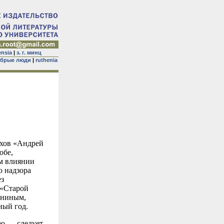
ensia
|
з. г. минц
брые люди
|
ruthenia
ихов «Андрей
обе,
м влиянии
о надзора
ез
 «Старой
ениным,
ный год.
ию — следует