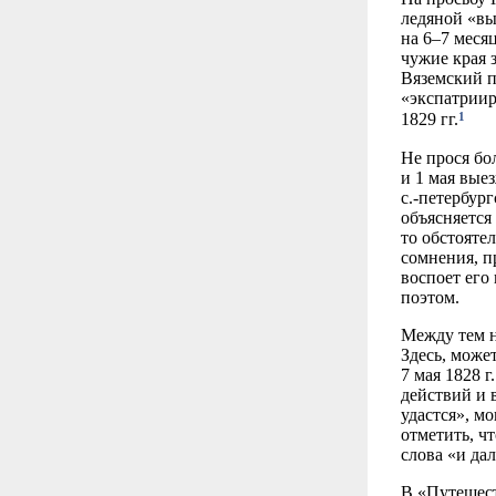
ледяной «вы
на 6–7 месяц
чужие края 
Вяземский п
«экспатриир
1
1829 гг.
Не прося бо
и 1 мая вые
с.-петербур
объясняется
то обстояте
сомнения, п
воспоет его
поэтом.
Между тем н
Здесь, может
7 мая 1828 г
действий и в
удастся», мо
отметить, чт
слова «и да
В «Путешест