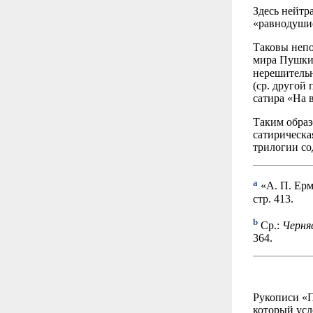
Здесь нейтр
«равнодушие
Таковы непо
мира Пушкин
нерешительн
(ср. другой
сатира «На 
Таким образ
сатирическа
трилогии со
a
«А. П. Ерм
стр. 413.
b
Ср.:
Черняе
364.
Рукописи «П
который усл