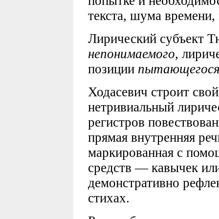
попытке и необходимо
текста, шума времени, 
Лирический субъект Тю
непонимаемого
, лири
позиции
пытающегося
Ходасевич строит сво
нетривиальный лириче
регистров повествован
прямая внутренняя реч
маркированная с пом
средств — кавычек или
демонстративно рефлек
стихах.