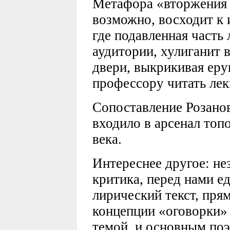
Метафора «вторжения 
возможно, восходит к 
где подавленная часть
аудитории, хулиганит в
двери, выкрикивая ер
профессору читать ле
Сопоставление Розанов
входило в арсенал топо
века.
Интереснее другое: не
критика, перед нами е
лирический текст, пр
концепции «оговорки»
темой, и основным по