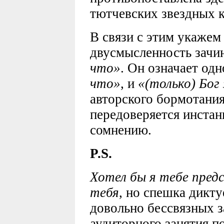
тютчевских звездных к
В связи с этим укажем
двусмысленность зачин
что»
. Он означает од
что»
, и
«(только) Бог
авторского бормотания
передоверяется инстан
сомнению.
P.S.
Хотел бы я тебе пред
тебя
, но спешка дикту
довольно бессвязных 
аудиторного занятия п