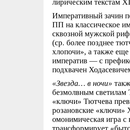
лирическим текстам XI
Императивный зачин п
ПП на классическое им
сквозной мужской риф
(ср. более позднее тю
хлопочи», а также еще
императив — с префикс
подхвачен Ходасевичем
«Звезда… в ночи»
такж
безмолвным светилам 
«ключи» Тютчева прев
розановские «ключи» Х
омонимическая игра с 
трансформирует «быт