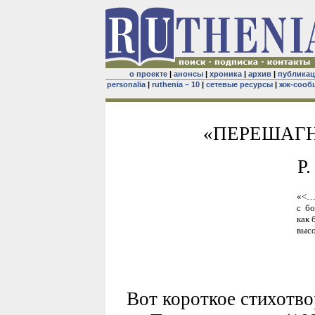
о проекте
|
анонсы
|
хроника
|
архив
|
публика
personalia
|
ruthenia – 10
|
сетевые ресурсы
|
жж-сооб
«ПЕРЕШАГН
Р
«<…>
с б
как 
выс
Вот короткое стихотв