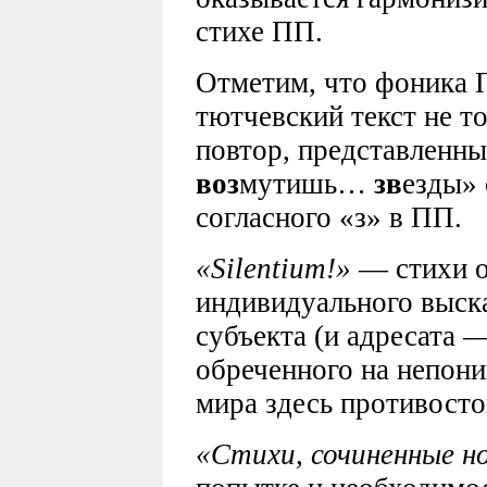
стихе ПП.
Отметим, что фоника 
тютчевский текст не т
повтор, представленны
воз
мутишь…
зв
езды» 
согласного «з» в ПП.
«Silentium!»
— стихи о
индивидуального выск
субъекта (и адресата 
обреченного на непони
мира здесь противосто
«Стихи, сочиненные 