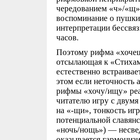
чередованием «ч»/«щ»
воспоминание о пушки
интерпретации бессвяз
часов.
Поэтому рифма «хоче
отсылающая к «Стиха
естественно встраивает
этом если неточность
рифмы «хочу/ищу» реа
читателю игру с двумя
на «-щи», тонкость иг
потенциальной славян
«ночь/нощь») — несвед
оказывается гармониз