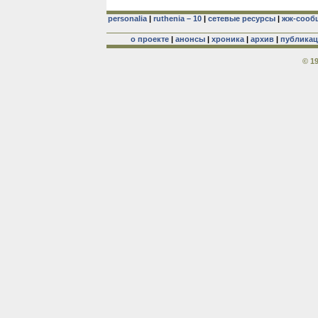
personalia
|
ruthenia – 10
|
сетевые ресурсы
|
жж-сооб
о проекте
|
анонсы
|
хроника
|
архив
|
публика
© 1