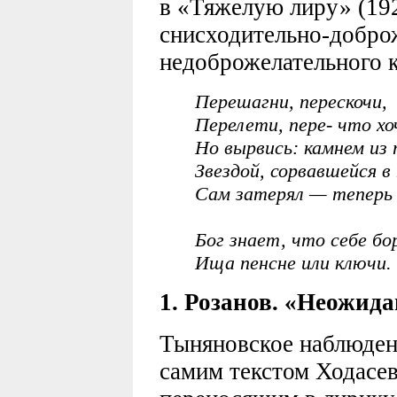
в «Тяжелую лиру» (19
снисходительно-добро
недоброжелательного к
Перешагни, перескочи,
Перелети, пере- что х
Но вырвись: камнем из 
Звездой, сорвавшейся в
Сам затерял — тепер
Бог знает, что себе бо
Ища пенсне или ключи.
1. Розанов. «Неожид
Тыняновское наблюден
самим текстом Ходасев