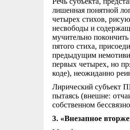
Речь субъекта, предст
лишенная понятной лог
четырех стихов, рису
несвободы и содержащ
мучительно покончить
пятого стиха, присоед
предыдущим немотивир
первых четырех, но пр
коде), неожиданно реи
Лирический субъект 
пытаясь (внешне: отча
собственном бессвязн
3. «Внезапное вторж