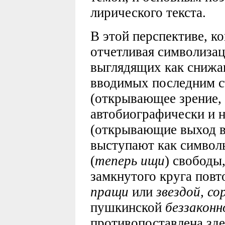
лирического текста.
В этой перспективе, к
отчетливая символизац
выглядящих как снижа
вводимых последним 
(открывающее зрение, 
автобиографически и 
(открывающие выход в
выступают как символ
(
теперь ищи
) свободы
замкнутого круга пов
пращи
или
звездой, со
пушкинской
беззаконн
противопоставлена зд