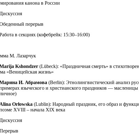
мирования канона в России
 Дискуссия
 Обеденный перерыв
Работа в секциях (кофебрейк: 15:30–16:00)
мма М. Лазарчук
Мarija Kshondzer
(Lübeck): «Праздничная смерть» в стихотворе
ма «Веницейская жизнь»
Марина И. Абрамова
(Berlin): Этнолингвистический анализ рус
примерах языческого и христианского праздников — масленицы
зличное)
Alina Orłowska
(Lublin): Народный праздник, его образ и функц
поэме XVIII – начала XIX века
 Дискуссия
 Перерыв