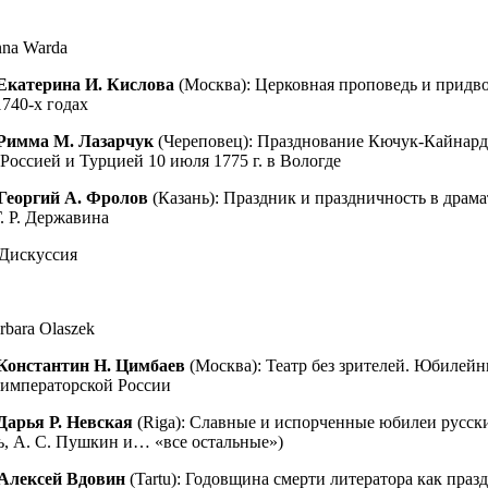
na Warda
Екатерина И. Кислова
(Москва): Церковная проповедь и придв
1740-х годах
Римма М. Лазарчук
(Череповец): Празднование Кючук-Кайнар
Россией и Турцией 10 июля 1775 г. в Вологде
Георгий А. Фролов
(Казань): Праздник и праздничность в драм
. Р. Державина
 Дискуссия
bara Olaszek
Константин Н. Цимбаев
(Москва): Театр без зрителей. Юбилей
 императорской России
Дарья Р. Невская
(Riga): Славные и испорченные юбилеи русск
ль, А. С. Пушкин и… «все остальные»)
Алексей Вдовин
(Tartu): Годовщина смерти литератора как празд