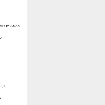
нта русского
о
ирк,
х