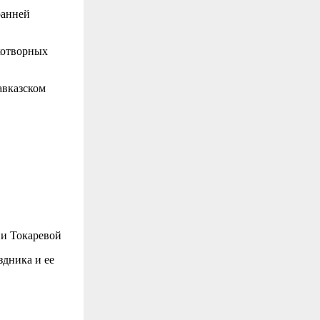
ранней
хотворных
авказском
ии Токаревой
здника и ее