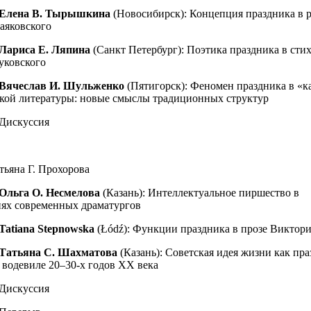
Елена В. Тырышкина
(Новосибирск): Концепция праздника в 
аяковского
Лариса Е. Ляпина
(Санкт Петербург): Поэтика праздника в сти
Чуковского
Вячеслав И. Шульженко
(Пятигорск): Феномен праздника в «к
ской литературы: новые смыслы традиционных структур
 Дискуссия
тьяна Г. Прохорова
Ольга О. Несмелова
(Казань): Интеллектуальное пиршество в
ях современных драматургов
Tatiana Stepnowska
(Łódź): Функции праздника в прозе Виктор
Татьяна С. Шахматова
(Казань): Советская идея жизни как пра
 водевиле 20–30-х годов XX века
 Дискуссия