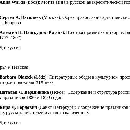
Anna Warda
(Łódź): Мотив вина в русской анакреонтической по
Сергей А. Васильев
(Москва): Образ православно-христианских
С. Боброва
Алексей Н. Пашкуров
(Казань): Поэтика праздника в творчест
1757–1807)
 Дискуссия
рья Р. Невская
Barbara Olaszek
(Łódź): Литературные обеды в культурном прос
второй половины XIX века
Наталья Л. Вершинина
(Псков): Cодержание и структурa росс
праздников 1880 и 1899 годов
Кира Д. Гордович
(Санкт Петербург): Изображение праздников 
ях русских писателей о жизни заключенных
 Дискуссия