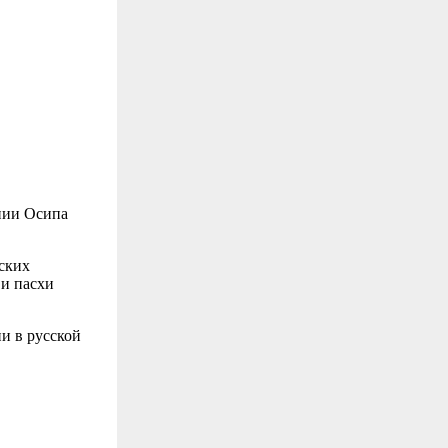
нии Осипа
ских
 и пасхи
ии в русской