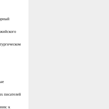
орный
джийского
атургическом
ные
их писателей
ник: к