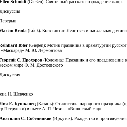
Ellen Schmidt
(Gieβen): Святочный рассказ: возрождение жанра
 Дискуссия
 Перерыв
Marian Broda
(Łódź): Константин Леонтьев и пасхальная домина
Reinhard Ibler
(Gieβen): Мотив праздника в драматургии русског
 «Маскарад» М. Ю. Лермонтова
Георгий С. Прохоров
(Коломна): Праздник и его празднование в
еском мире Ф. М. Достоевского
 Дискуссия
ена Н. Шевченко
Лия Е. Бушканец
(Казань): Стилистика народного праздника (ц
атр Петрушки) в пьесе А. П. Чехова «Вишневый сад»
Анатолий С. Собенников
(Иркутск): Рождество в произведения
а