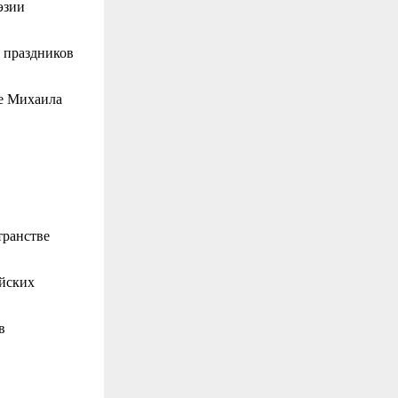
эзии
 праздников
ве Михаила
транстве
ийских
в