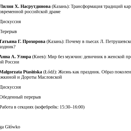
Лилия Х. Насрутдинова
(Казань): Трансформация традиций кар
современной российской драме
 Дискуссия
 Перерыв
Татьяна Г. Прохорова
(Казань): Почему в пьесах Л. Петрушевск
раздник?
Анна А. Улюра
(Киев): Мир без мужчин: девичник в женской пр
ой России
Małgorzata Ptasińska
(Łódź): Жизнь как праздник. Образ поколен
жкиной и Дороты Масловской
 Дискуссия
 Обеденный перерыв
Работа в секциях (кофебрейк: 15:30–16:00)
ga Główko