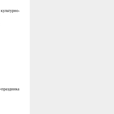
 культурно-
й
«праздника