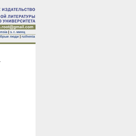
ensia
|
з. г. минц
брые люди
|
ruthenia
»