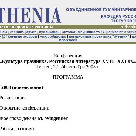
онсы
|
хроника
|
архив
|
публикации
|
антология пушкинистики
|
lotmaniania tartu
– 10
|
сетевые ресурсы
|
жж-сообщество
|
независимые проекты на "рутении"
|
до
в facebook
Конференция
«Культура праздника. Российская литература XVIII–XXI вв.
Гиссен, 22–24 сентября 2008 г.
ПРОГРАММА
 2008 (понедельник)
 Регистрация
 Открытие конференции
ное слово декана
M. Wingender
Работа в секциях