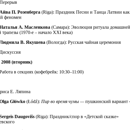
 Перерыв
Айва П. Розенберга
(Riga): Праздник Песни и Танца Латвии как
ий феномен
Наталья А. Масленкова
(Самара): Эволюция ритуала домашне
 трапезы (1970-е – начало XXI века)
Людмила В. Якушева
(Вологда): Русская чайная церемония
 Дискуссия
 2008 (вторник)
Работа в секциях (кофебрейк: 10:30–11:00)
риса Е. Ляпина
Olga Główko
(Łódź):
Пир во время чумы —
пушкинский вариант 
Sergeis Daugovišs
(Riga): Праздник/спор в «Детской сказке»
евского