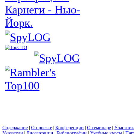
Карнеги - Нью-
Йорк.
Содержание
|
О проекте
|
Конференции
|
О семинаре
|
Участни
Указатели
|
Диссертации
|
Библиографии
|
Учебные курсы
|
Пар