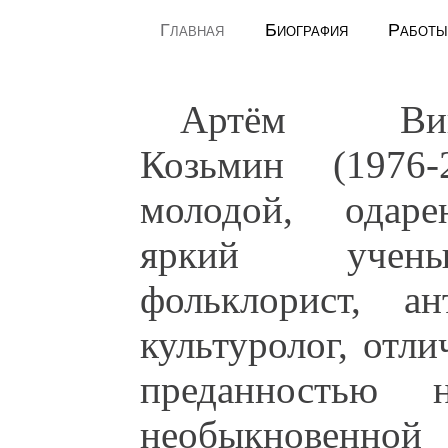
Главная
Биография
Работы
Артём Викт
Козьмин (1976-
молодой, одар
яркий уче
фольклорист, ант
культуролог, отл
преданностью 
необыкновенно