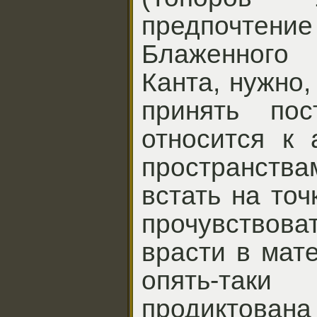
предпочте
Блаженного
Канта, нужно,
принять пос
относится к 
пространства
встать на точ
прочувствов
врасти в мат
опять-так
продиктована