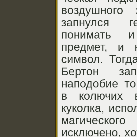
воздушного 
запнулся г
понимать 
предмет, и 
символ. Тогд
Бертон за
наподобие то
в колючих в
куколка, исп
магическо
исключено, хо