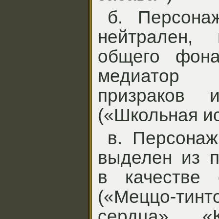
б. Персонаж
нейтрален,
общего фона
медиатор
призраков
(«Школьная и
в. Персонаж
выделен из п
в качестве 
(«Меццо-тин
сердца», «