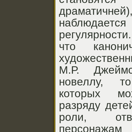
драматичней)
наблюдае
регулярности
что канони
художествен
М.Р. Джейм
новеллу, т
которых м
разряду дете
роли, отв
персонажам 