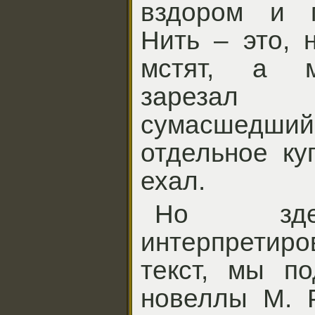
вздором и п
Нить – это, 
мстят, а м
зарезал 
сумасшедши
отдельное ку
ехал.
Но зде
интерпретир
текст, мы по
новеллы М. Р