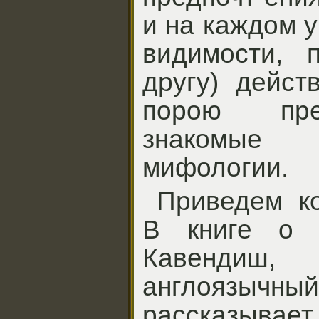
и на каждом у
видимости, п
другу) дейст
порою пре
знакомые
мифологии.
Приведем ко
В книге о 
Кавендиш,
англоязыч
рассказыв