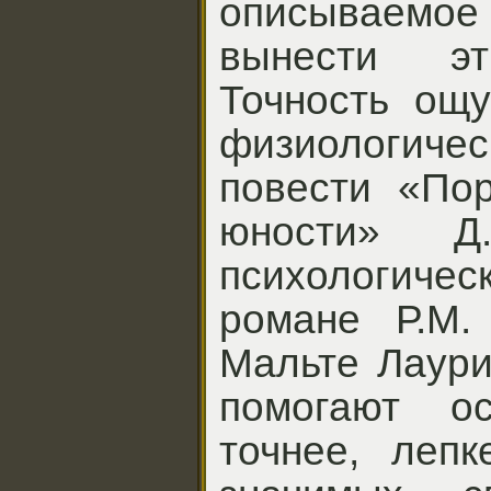
описы­ваем
вынести эт
Точность ощу
физиологиче
повести «Пор
юности» Д
психологич
романе Р.М.
Мальте Лаури
помогают о
точнее, лепк