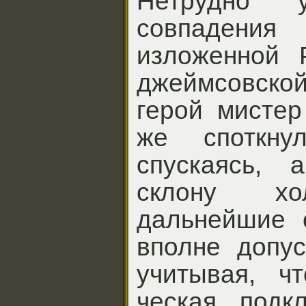
Нетрудно 
совпадения 
изложенной 
джеймсовск
герой мистер
же споткну
спускаясь, 
склону х
дальнейшие 
вполне допус
учитывая, ч
ческая подк