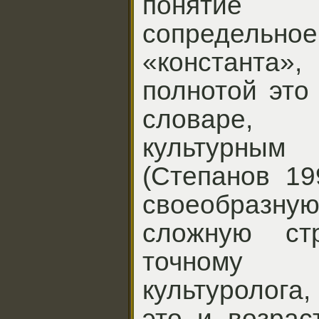
понятие 
сопредельно
«константа»,
полнотой это
словаре,
культурны
(Степанов 19
своеобраз
сложную стр
точному
культуролога
это и возрас