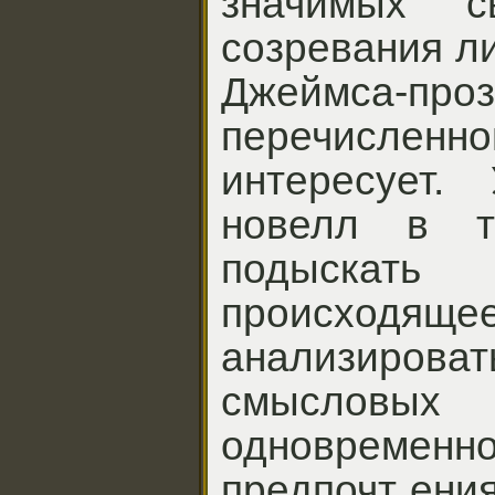
значимых 
созревания ли
Джеймса-про
перечисле
интересует. 
новелл в 
подыскать
происходящ
анализирова
смысловы
одновремен
предпочт ения