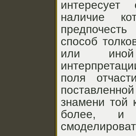
интересует 
наличие кот
предпочест
способ толко
или ино
интерпретаци
поля отчаст
поставленной
знамени той 
более, и
смоделироват