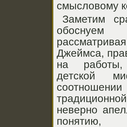
смысловому ко
Заметим ср
обоснуем 
рассматрив
Джеймса, пра
на работы
детской м
соотношени
традиционн
неверно апел
понятию, 