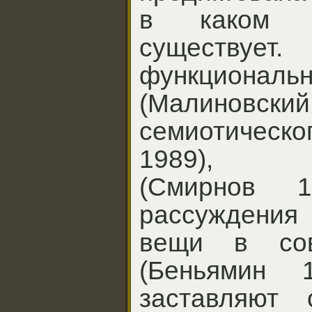
в каком к
существуе
функциона
(Малинов
семиотичес
1989), мо
(Смирнов 
рассуждения 
вещи в сов
(Беньямин 1
заставляют 