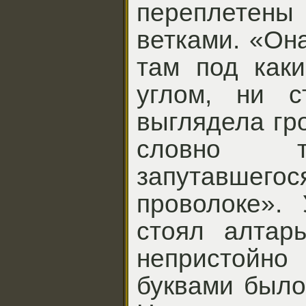
переплете
ветками. «Он
там под как
углом, ни с
выглядела гр
словно т
запутавше
проволоке».
стоял алтар
непристой
буквами было