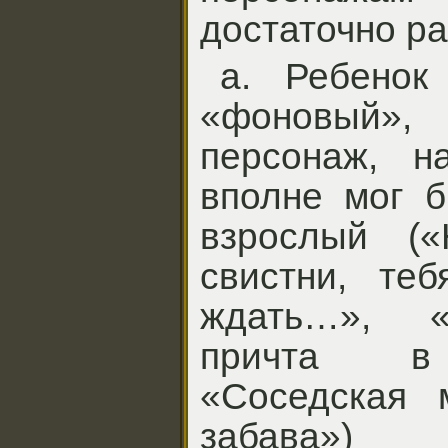
достаточно ра
а. Ребенок 
«фоновый»
персонаж, н
вполне мог б
взрослый (
свистни, те
ждать…», «
причта в 
«Соседская 
забава»)