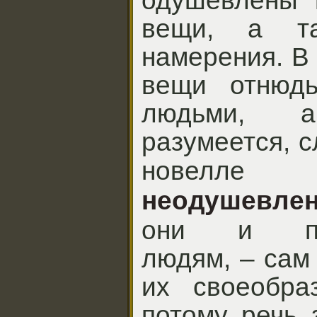
одушевлены 
вещи, а т
намерения. В
вещи отнюд
людьми, 
разумеется, с
новелл
неодушевле
они и про
людям, – сам
их своеобра
потому речь 