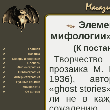
Элеме
мифологии» 
(К поста
Главная
Поэтика
Творчест
Обзоры и рецензии
Словарь
прозаика М. 
Фильмография
Библиография
1936), авто
Интернетография
Нужные ссылки
«ghost storie
Мои работы
Об авторе
ли не в каж
сожален