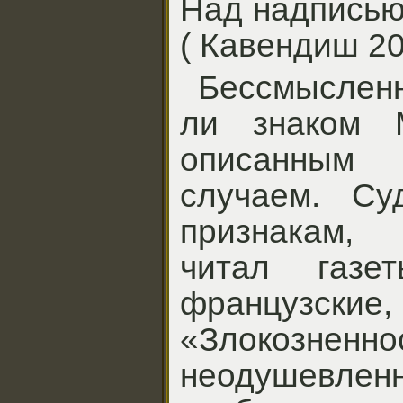
Над надписью
( Кавендиш 200
Бессмыслен
ли знаком 
описанным 
случаем. Су
признакам,
читал газе
французские
«Злокозненно
неодушевле