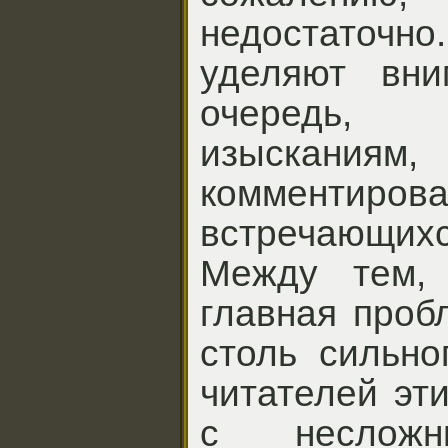
недостаточн
уделяют вни
очередь, т
изыскани
комментир
встречающихс
Между тем,
главная проб
столь сильно
читателей эт
с несложн