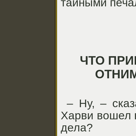
тайными печа
ЧТО ПРИ
ОТНИ
– Ну, – ска
Харви вошел в
дела?