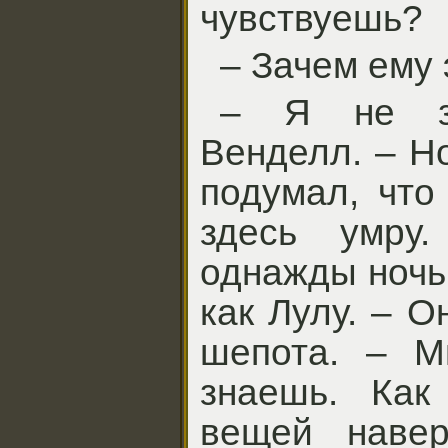
чувствуешь?
– Зачем ему 
– Я не з
Венделл. – Н
подумал, что
здесь умру.
однажды ночь
как Лулу. – О
шепота. – М
знаешь. Как
вещей навер