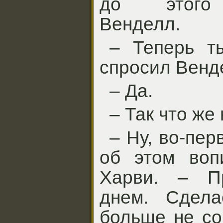
до этого 
Венделл.
– Теперь т
спросил Венд
– Да.
– Так что же
– Ну, во-пе
об этом воп
Харви. – П
днем. Сдел
больше не со