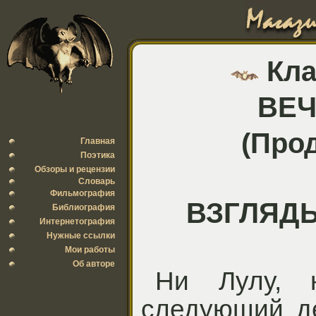
Кла
ВЕЧ
(Про
Главная
Поэтика
Обзоры и рецензии
Словарь
Фильмография
ВЗГЛЯД
Библиография
Интернетография
Нужные ссылки
Мои работы
Об авторе
Ни Лулу, 
следующий де