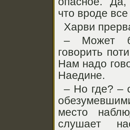
опасное. Да,
что вроде вс
Харви прерва
– Может б
говорить поти
Нам надо гово
Наедине.
– Но где? –
обезумевшими
место набл
слушает н