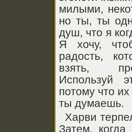
милыми, неко
но ты, ты од
душ, что я ко
Я хочу, чт
радость, ко
взять, пр
Используй э
потому что их
ты думаешь.
Харви терпе
Затем, когда