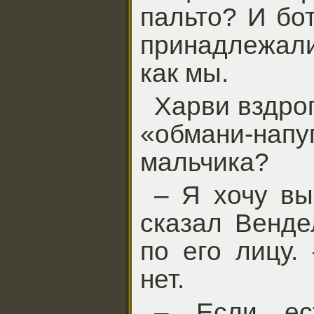
пальто? И бо
принадлежали
как мы.
Харви вздрог
«обмани-нап
мальчика?
– Я хочу вы
сказал Венде
по его лицу.
нет.
– Если ес