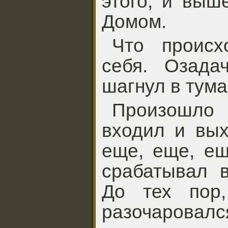
этого, и выш
Домом.
Что происх
себя. Озада
шагнул в тума
Произошло 
входил и вых
еще, еще, ещ
срабатывал в
До тех пор
разочаровалс