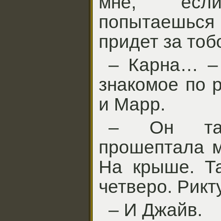
мне, ес
попытаешься
придет за тоб
– Карна… – 
знакомое по 
и Марр.
– Он там
прошептала м
На крыше. Та
четверо. Рикт
– И Джайв.