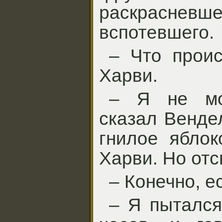
раскрас
вспотевшего.
– Что проис
Харви.
– Я не мо
сказал Венде
гнилое яблок
Харви. Но отс
– Конечно, ес
– Я пытался