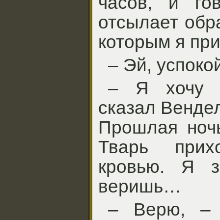
часов, и го
отсылает обр
которым я пр
– Эй, успоко
– Я хочу 
сказал Вендел
Прошлая ночь
Тварь при
кровью. Я 
веришь…
– Верю, – 