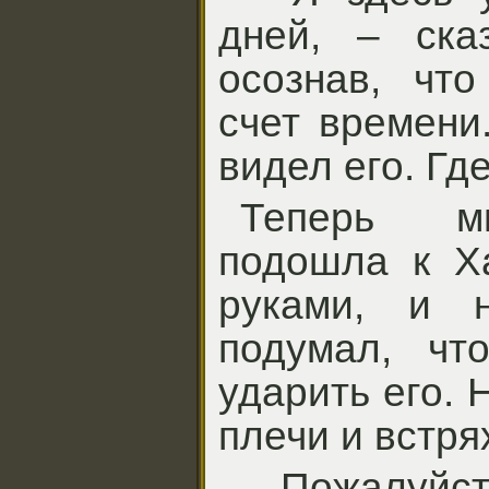
дней, – ска
осознав, чт
счет времени
видел его. Гд
Теперь м
подошла к Х
руками, и 
подумал, чт
ударить его. 
плечи и встря
– Пожалуйст