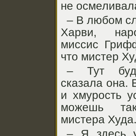
не осмеливал
– В любом с
Харви, нар
миссис Грифф
что мистер Ху
– Тут буд
сказала она. 
и хмурость у
можешь та
мистера Худа
– Я здесь 