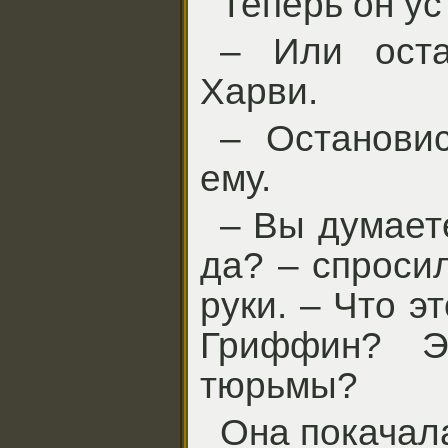
Теперь он ус
– Или оста
Харви.
– Остановис
ему.
– Вы думаете
да? – спроси
руки. – Что э
Гриффин? Э
тюрьмы?
Она покачала