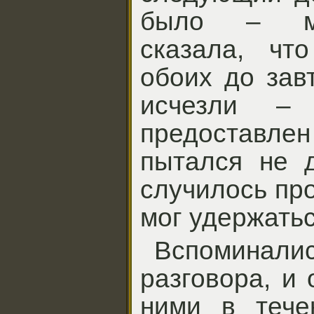
было – ми
сказала, чт
обоих до зав
исчезли –
предоставлен
пытался не д
случилось пр
мог удержатьс
Вспомина
разговора, и
ними в тече