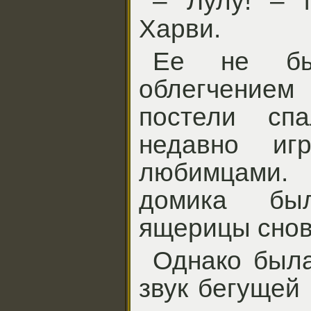
– Лулу! – 
Харви.
Ее не б
облегчением 
постели сп
недавно иг
любимцами. 
домика бы
ящерицы снов
Однако была
звук бегущей