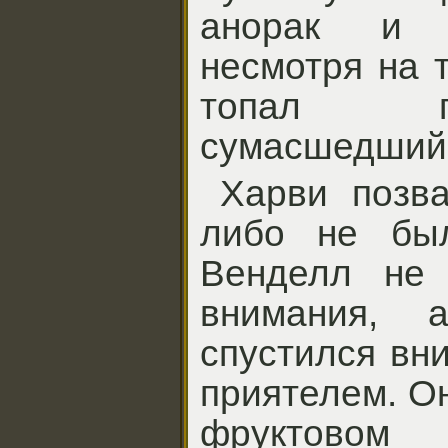
анорак и 
несмотря на т
топал п
сумасшедший
Харви позва
либо не бы
Венделл не 
внимания, 
спустился вн
приятелем. О
фрукто