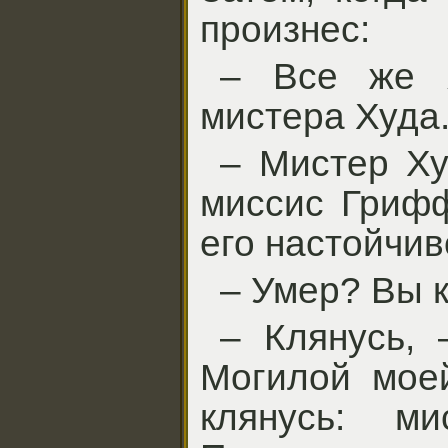
произнес:
– Все же я
мистера Худа
– Мистер Ху
миссис Грифф
его настойчив
– Умер? Вы 
– Клянусь, 
Могилой мое
клянусь: м