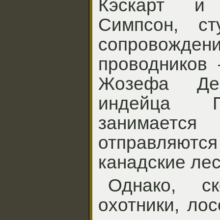
Кэскарт и
Симпсон, сту
сопрово
проводников 
Жозефа Де
индейца П
занимаетс
отправляю
канадские лес
Однако, с
охотники, лос