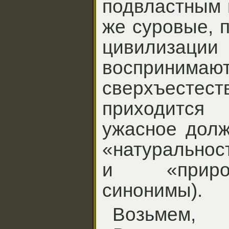
подвластным 
же суровые, п
цивилиза
воспринимаю
сверхъестест
приходится 
ужасное долж
«натуральнос
и «приро
синонимы).
Возьмем,