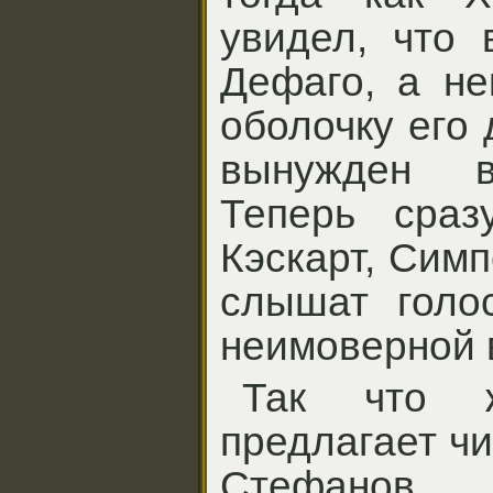
увидел, что 
Дефаго, а не
оболочку его 
вынужден в
Теперь сраз
Кэскарт, Симп
слышат голо
неимоверной 
Так что 
предлагает ч
Стефанов