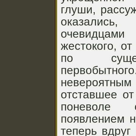
глуши, рассу
оказались,
очевидцами 
жестокого, от
по суще
первобыт
невероят
отставшее от
поневоле 
появлением н
теперь вдруг