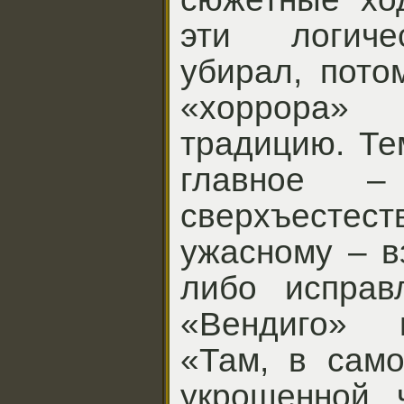
эти логиче
убирал, пото
«хоррора»
традицию. Те
главное –
сверхъест
ужасному – в
либо исправ
«Вендиго» 
«Там, в сам
укрощенной 