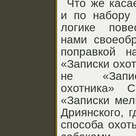
Что же каса
и по набору 
логике пове
нами своеобр
поправкой н
«Записки охот
не «Запис
охотника» С
«Записки мел
Дриянского, 
способа охот