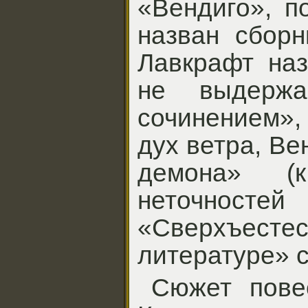
«Вендиго», п
назван сборн
Лавкрафт наз
не выдерж
сочинением»,
дух ветра, Ве
демона» (
неточно
«Сверхъесте
литературе» с
Сюжет повес