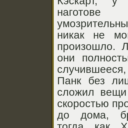
Кэскарт, у 
наготове 
умозритель
никак не мог
произошло. 
они полность
случившееся,
Панк без ли
сложил вещи
скоростью пр
до дома, бр
тогда как Х