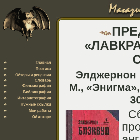
ПРЕ
«ЛАВКР
Главная
Поэтика
Элджернон 
Обзоры и рецензии
Словарь
М., «Энигма»,
Фильмография
Библиография
3
Интернетография
Нужные ссылки
С
Мои работы
Об авторе
пр
ан