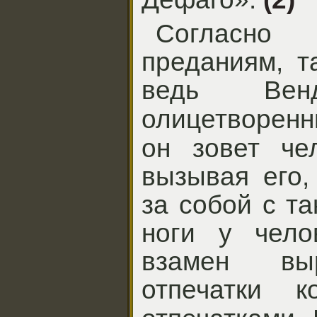
Согласн
преданиям, т
ведь Ве
олицетворен
он зовет че
вызывая его,
за собой с та
ноги у чело
взамен вы
отпечатки 