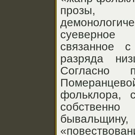
прозы,
демонологи
суеверное 
связанное с
разряда низ
Согласно 
Померанцевой
фольклора, с
собствен
бывальщи
«повествова