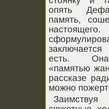
стоянку и т
опять Дефа
память, сош
настоящ
сформулир
заключается 
есть. Она
«памятью жан
рассказе рад
можно пожерт
Заимствуя
сюжетные ход