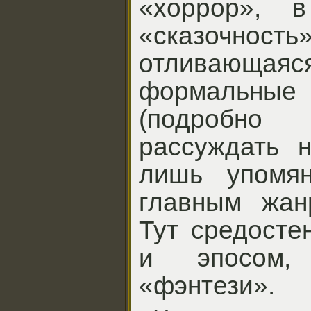
«хоррор», 
«сказочнос
отливающ
формальн
(подробно
рассуждать н
лишь упомян
главным жан
Тут средосте
и эпосом,
«фэнтези».