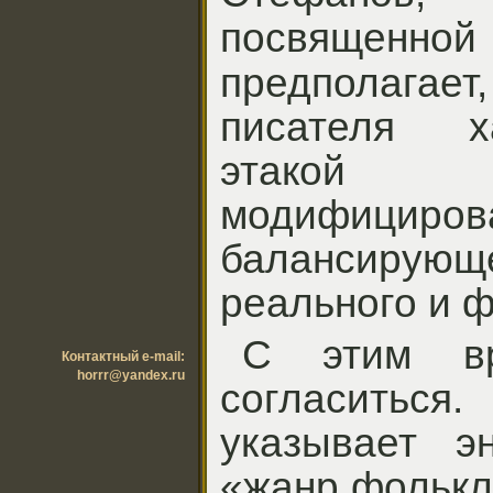
посвященно
предполагает
писателя х
этакой (
модифициров
балансиру
реального и ф
С этим в
Контактный e-mail:
horrr@yandex.ru
согласить
указывает эн
«жанр фолькл