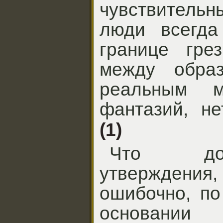
чувствител
люди всегда
границе гре
между образ
реальным 
фантазий, не
(1)
Что до
утверждени
ошибочно, по
основании