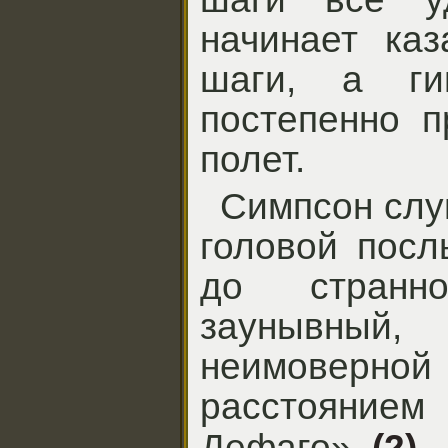
начинает каз
шаги, а гиг
постепенно 
полет.
Симпсон слу
головой посл
до странн
заунывный
неимоверн
расстоянием 
Дефаго».
(2)