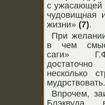
с ужасающей 
чудовищная и
жизни»
(7)
.
При желании
в чем смыс
саги» Г.Ф
достаточн
несколько с
мудрствовать
Впрочем, за
Блэквуда 