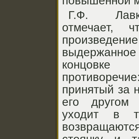
повышенной м
Г.Ф. Лав
отмечает, 
произведение
выдержанно
концовке 
противореч
принятый за 
его другом 
уходит в те
возвращают