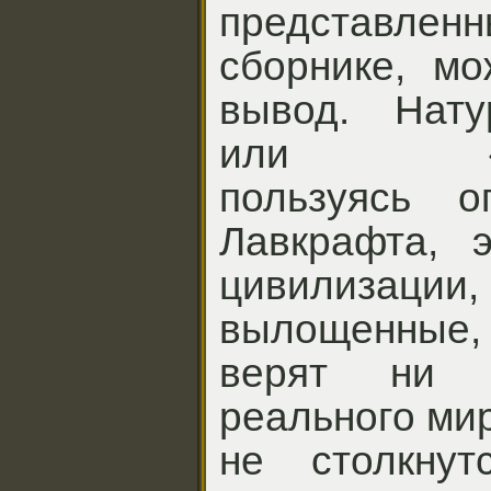
представл
сборнике, мо
вывод. Нату
или «чувс
пользуясь о
Лавкрафта, э
цивилизации,
вылощенные
верят ни 
реального мир
не столкну