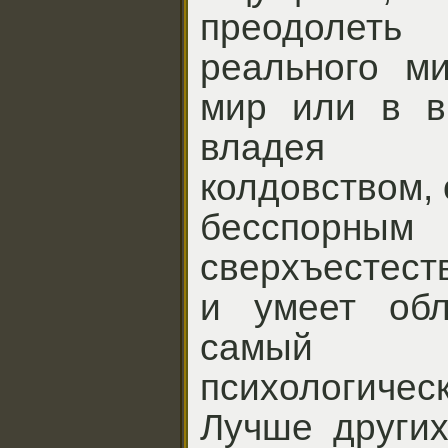
преодолет
реального м
мир или в в
владея 
колдовством, 
бесспорн
сверхъестест
и умеет об
самый о
психологич
Лучше других