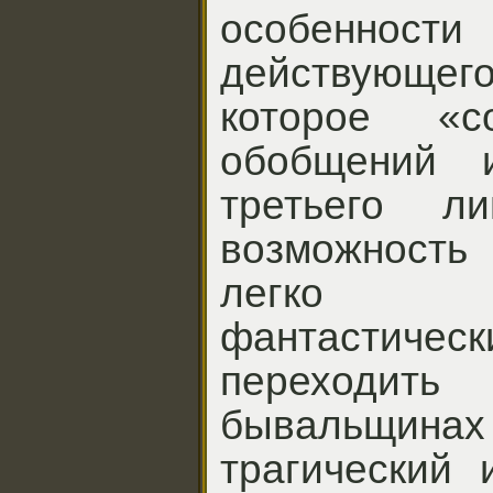
особенност
действующего
которое «с
обобщений 
третьего л
возможност
легко 
фантастиче
переходит
бывальщин
трагический