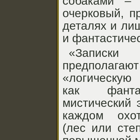
собаками – 
очерковый, п
деталях и ли
и фантастичес
«Записк
предполага
«логическую 
как фанта
мистический 
каждом охот
(лес или сте