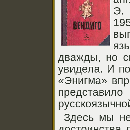
Э.
19
вы
яз
дважды, но с
увидела. И п
«Энигма» впр
представил
русскоязычной
Здесь мы не
достоинства 