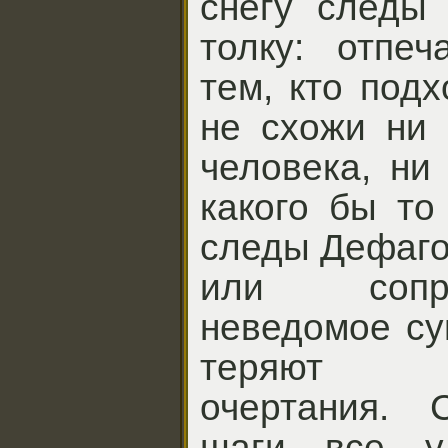
снегу следы 
толку: отпеч
тем, кто подх
не схожи ни 
человека, ни
какого бы то
следы Дефаго
или сопр
неведомое су
теряют пе
очертания. 
шаги все уд