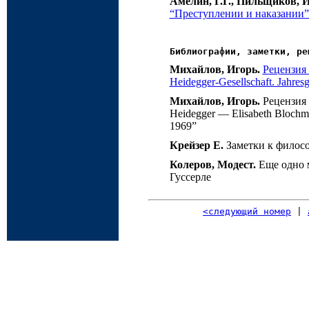
Амелин, Г.Г., Пильщиков, И
“Преступлении и наказании
Библиографии, заметки, ре
Михайлов, Игорь.
Рецензия 
Heidegger-Gesellschaft. Jahres
Михайлов, Игорь.
Рецензия 
Heidegger — Elisabeth Blochm
1969”
Крейзер Е.
Заметки к филос
Колеров, Модест.
Еще одно м
Гуссерле
<следующий номер
|