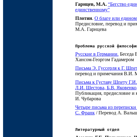
Гарнцев, М.А.
“Бегство еди
единственному”
Плотин
.
О благе или едином.
Предисловие, перевод и при
М.А. Гарнцева
Проблема русской философи
Русские в Германии.
Беседа 
Хансом-Георгом Гадамером
Письма Э. Гуссерля к Г. Шпе
перевод и примечания
В.И. 
Письма к Густаву Шпету
Г.И
Л.И. Шестова
,
Б.В. Яковенко
Публикация, предисловие и
И. Чубарова
Четыре письма из переписк
С. Франк
/ Перевод
А. Валь
Литературный отдел