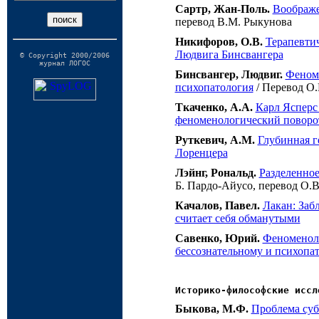
Сартр, Жан-Поль.
Воображ
перевод
В.М. Рыкунова
Никифоров, О.В.
Терапевти
Людвига Бинсвангера
© Copyright 2000/2006
журнал ЛОГОС
Бинсвангер, Людвиг.
Феном
психопатология
/ Перевод
О.
Ткаченко, А.А.
Карл Ясперс
феноменологический поворо
Руткевич, А.М.
Глубинная 
Лоренцера
Лэйнг, Рональд.
Разделенно
Б. Пардо-Айусо
, перевод
О.В
Качалов, Павел.
Лакан: Заб
считает себя обманутыми
Савенко, Юрий.
Феноменол
бессознательному и психопа
Историко-философские иссл
Быкова, М.Ф.
Проблема суб