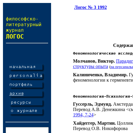
Логос № 3 1992
философско-
литературный
журнал
ЛОГОС
Содержа
Феноменологические исслед
Молчанов, Виктор.
Парадиг
структуры опыта
(
на персаналь
Калиниченко, Владимир.
Гу
феноменологии к герменевт
Феноменология-Психология-
Гуссерль, Эдмунд.
Амстердам
Перевод
А.В. Денежкина
<см
1994, 7-24
>
Хайдеггер, Мартин.
Цоллико
Перевод
О.В. Никифорова