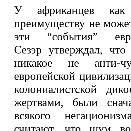
У африканцев как
преимуществу не может
эти “события” евр
Сезэр утверждал, чт
никакое не анти-ч
европейской цивилизац
колониалистской дик
жертвами, были снач
всякого негационизм
считают, что шум во