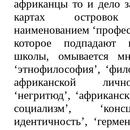
африканцы то и дело з
картах островок
наименованием ‘профес
которое подпадают в
школы, омывается мн
‘этнофилософия’, ‘фил
африканской личнос
‘негритюд’, ‘африканс
социализм’, ‘консц
идентичность’, ‘герм