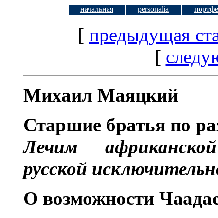
начальная
personalia
портфе
[
предыдущая ста
[
следу
Михаил Маяцкий
Старшие братья по ра
Лечим африканско
русской исключитель
O возможности Чаада