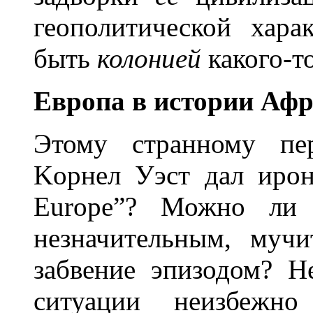
геополитической хара
быть
колонией
какого-т
Eвропа в истории Аф
Этому странному пе
Kорнел Уэст дал иро
Europe”? Можно ли 
незначительным, муч
забвение эпизодом? Н
ситуации неизбежн