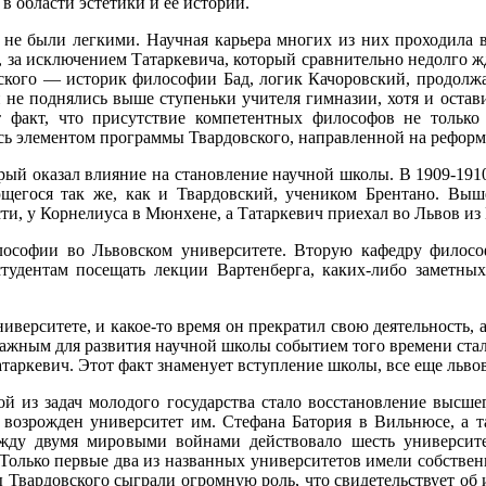
в области эстетики и ее истории.
 не были легкими. Научная карьера многих из них проходила в
, за исключением Татаркевича, который сравнительно недолго ж
ского — историк философии Бад, логик Качоровский, продолжа
 и не поднялись выше ступеньки учителя гимназии, хотя и оста
т факт, что присутствие компетентных философов не только
лось элементом программы Твардовского, направленной на рефор
ый оказал влияние на становление научной школы. В 1909-1910 
щегося так же, как и Твардовский, учеником Брентано. Выш
ти, у Корнелиуса в Мюнхене, а Татаркевич приехал во Львов из
ософии во Львовском университете. Вторую кафедру филос
студентам посещать лекции Вартенберга, каких-либо заметны
верситете, и какое-то время он прекратил свою деятельность, а
ажным для развития научной школы событием того времени стал
ркевич. Этот факт знаменует вступление школы, все еще львов
ой из задач молодого государства стало восстановление высше
 возрожден университет им. Стефана Батория в Вильнюсе, а
жду двумя мировыми войнами действовало шесть университе
Только первые два из названных университетов имели собствен
 Твардовского сыграли огромную роль, что свидетельствует об и