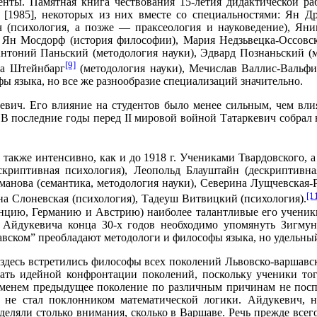
енты. Памятная книга чествования 15-летия дидактической ра
 [1985], некоторых из них вместе со специальностями: Ян Др
 (психология, а позже — праксеология и науковедение), Яни
, Ян Мосдорф (история философии), Мария Недзьвецка-Оссовска
 Антоний Паньский (методология науки), Эдвард Познаньский (м
[9]
на Штейнбарг
(методология науки), Мечислав Валлис-Вальфиш
 языка, но все же разнообразие специализаций значительно.
вич. Его влияние на студентов было менее сильным, чем вли
В последние годы перед II мировой войной Татаркевич собрал 
акже интенсивно, как и до 1918 г. Учениками Твардовского, а
ескриптивная психология), Леопольд Блауштайн (дескриптивна
анова (семантика, методология науки), Северина Лущчевская-Р
[1
на Слоневская (психология), Тадеуш Витвицкий (психология).
цию, Германию и Австрию) наиболее талантливые его ученики 
в Айдукевича конца 30-х годов необходимо упомянуть Зигму
авском” преобладают методологи и философы языка, но удельный
о здесь встретились философы всех поколений Львовско-варшавс
вать идейной конфронтации поколений, поскольку ученики то
менем предыдущее поколение по различным причинам не поспе
не стал поклонником математической логики. Айдукевич, н
еляли столько внимания, сколько в Варшаве. Речь прежде всего