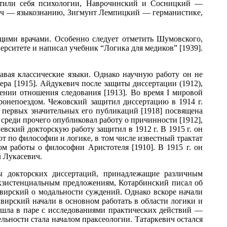
ятили себя психологии, Наврочинский и Сосницкий —
ич — языкознанию, Зигмунт Лемпицкий — германистике,
ими врачами. Особенно следует отметить Шумовского,
рситете и написал учебник “Логика для медиков” [1939].
авая классические языки. Однако научную работу он не
ера [1915]. Айдукевич после защиты диссертации (1912),
ении отношения следования [1913]. Во время І мировой
бронепоездом. Чежовский защитил диссертацию в 1914 г.
з первых значительных его публикаций [1918] посвящена
 среди прочего опубликовал работу о причинности [1912],
вский докторскую работу защитил в 1912 г. В 1915 г. он
бот по философии и логике, в том числе известный трактат
м работы о философии Аристотеля [1910]. В 1915 г. он
 Лукасевич.
ы докторских диссертаций, принадлежащие различным
экзистенциальным предложениям, Котарбинский писал об
авирский о модальности суждений. Однако вскоре начали
вирский начали в основном работать в области логики и
а шла в паре с исследованиями практических действий —
ельности стала началом праксеологии. Татаркевич остался