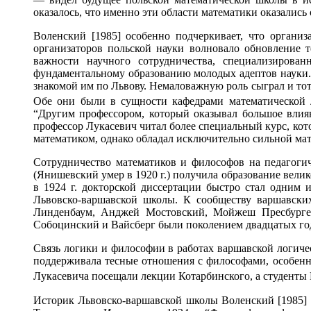
оказалось, что именно эти области математики оказались
Воленский [1985] особенно подчеркивает, что органи
организаторов польской науки волновало обновление 
важности научного сотрудничества, специализирова
фундаментальному образованию молодых адептов науки.
знакомой им по Львову. Немаловажную роль сыграл и тот
Обе они были в сущности кафедрами математической 
“Другим профессором, который оказывал большое влия
профессор Лукасевич читал более специальный курс, кот
математиком, однако обладал исключительно сильной мат
Сотрудничество математиков и философов на педагоги
(Янишевский умер в 1920 г.) получила образование вели
в 1924 г. докторской диссертации быстро стал одним
Львовско-варшавской школы. К сообществу варшавских
Линденбаум, Анджей Мостовский, Мойжеш Пресбургер
Собоцинский и Вайсберг были поколением двадцатых год
Связь логики и философии в работах варшавской логиче
поддерживала тесные отношения с философами, особенн
Лукасевича посещали лекции Котарбинского, а студенты
Историк Львовско-варшавской школы Воленский [1985]