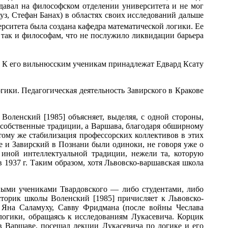
давал на философском отделении университета и не мог
уз, Стефан Банах) в областях своих исследований дальше
ерситета была создана кафедра математической логики. Ее
так и философам, что не послужило ликвидации барьера
. К его вильнюсским ученикам принадлежат Едвард Ксату
гики. Педагогическая деятельность Завирского в Кракове
оленский [1985] объясняет, выделяя, с одной стороны,
 собственные традиции, а Варшава, благодаря обширному
тому же стабилизация профессорских коллективов в этих
е и Завирский в Познани были одиноки, не говоря уже о
иной интеллектуальной традиции, нежели та, которую
 1937 г. Таким образом, хотя Львовско-варшавская школа
ыми учениками Твардовского — либо студентами, либо
сторик школы Воленский [1985] причисляет к Львовско-
а Яна Саламуху, Савву Фридмана (после войны Чеслава
логики, обращаясь к исследованиям Лукасевича. Корцик
в Варшаве, посещал лекции Лукасевича по логике и его