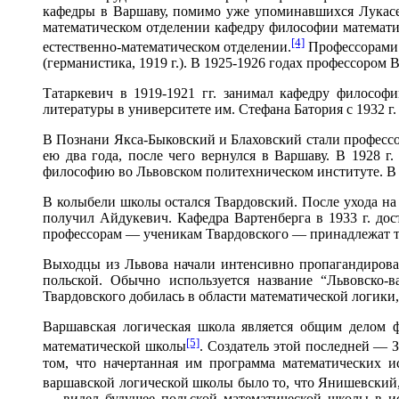
кафедры в Варшаву, помимо уже упоминавшихся Лукасев
математическом отделении кафедру философии математи
[4]
естественно-математическом отделении.
Профессорами в
(германистика, 1919 г.). В 1925-1926 годах профессором
Татаркевич в 1919-1921 гг. занимал кафедру философ
литературы в университете им. Стефана Батория с 1932 г.
В Познани Якса-Быковский и Блаховский стали профессор
ею два года, после чего вернулся в Варшаву. В 1928 г
философию во Львовском политехническом институте. В 
В колыбели школы остался Твардовский. После ухода на 
получил Айдукевич. Кафедра Вартенберга в 1933 г. дос
профессорам — ученикам Твардовского — принадлежат т
Выходцы из Львова начали интенсивно пропагандироват
польской. Обычно используется название “Львовско-в
Твардовского добилась в области математической логики,
Варшавская логическая школа является общим делом ф
[5]
математической школы
. Создатель этой последней — 
том, что начертанная им программа математических 
варшавской логической школы было то, что Янишевски
— видел будущее польской математической школы в ис