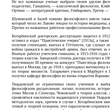
Не все названные ученые выбрали своим уделом фил
педагогике, Ганшинец — классической филологии, Кля
Ортвин — литературной критике, Гембарович, Третер — 
Шумовский и Балей помимо философского имели также 
который читал во Львове лекции по истории медицины, а
Прочие из названных работали профессиональными фил
Котарбинский докторскую диссертацию защитил в 1912 
оставил и издал “Практические очерки” [1913а], а такж
получив стипендию, выехал в Гёттинген, где слушал л
войны сражался в австрийской армии, был отмечен за о
Вначале работал учителем гимназии, в 1915-1916 годах
теории классов. Завирский степень доктора получил в 19
получившую ІІІ премию на конкурсе “Пшеглёнда филозофи
выехал в Москву, где до 1918 г. преподавал математику в
по теории множеств. Татаркевич учился в Марбурге и 
получил кафедру философии во вновь открытом Варшавск
Твардовский не ограничивал своих учеников в выбо
философским дисциплинам: логике, психологии, истори
этике Милля и Спенсера, Чежовский о теории классов, 
проявляться наклонности выдающихся учеников Твардовс
методологии наук, причем в случае с Котарбинским заи
этикой и теорией познания; этот параллелизм сохранялся