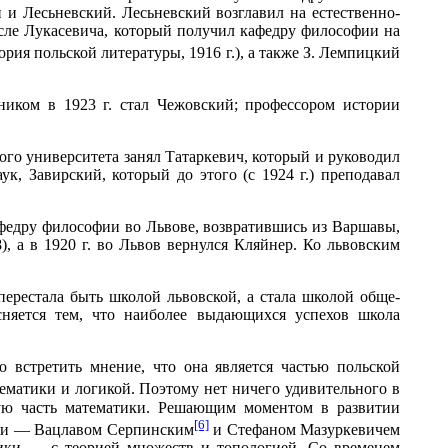
и Лесьневский. Лесьневский возглавил на естественно-
сле Лукасевича, который получил кафедру философии на
рия польской литературы, 1916 г.), а также З. Лемпицкий
ником в 1923 г. стал Чежовский; профессором истории
ого университета занял Татаркевич, который и руководил
к, Завирский, который до этого (с 1924 г.) преподавал
кафедру философии во Львове, возвратившись из Варшавы,
, а в 1920 г. во Львов вернулся Кляйнер. Ко львовским
ерестала быть школой львовской, а стала школой обще-
сняется тем, что наиболее выдающихся успехов школа
 встретить мнение, что она является частью польской
матики и логикой. Поэтому нет ничего удивительного в
ную часть математики. Решающим моментом в развитии
[6]
ами — Вацлавом Серпинским
и Стефаном Мазуркевичем
ики — с теорией множеств и топологией. Со временем