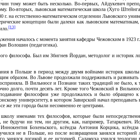
ичин тому может быть несколько. Во-первых, Айдукевич препо
ому. Во-вторых, львовская математическая школа (Хуго Штейнга
0 г. на естественно-математическом отделении Львовского унив
ерические концепции были далеки как львовским математикам, 
[13]
ило.
ужения началось с момента занятия кафедры Чежовским в 1923 г
ефан Волошин (педагогика).
ого философа. Был им Збигнев Йордан, методолог и историк ло
ния в Польше в период между двумя войнами историк школы В
щим образом. Во Львове продолжали поддерживать и развивать
осприняла. В Вильнюсе и Познани таких традиций не было, к 
чно долго, почти десять лет. Кроме того Чежовский в Вильнюс
еподавание философии уже продолжалось и было обращено к 
онскому университету, в котором Завирский начал преподавать в
се же эти города были несомненно ее центрами.
школу именами тех философов, которые были непосредственн
, не будучи ни тем, ни другим, как, например, Татаркевич. И
 Иннокентия Бохеньского, ксёндза Антония Корцика, ксёндз
 учился не в Польше, но после возвращения занялся историей 
о занялся логикой и ее историей. Саламуха учился теологии 