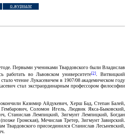
о журнале
 методе. Первыми учениками Твардовского были Владислав
[2]
ь работать во Львовском университете
. Витвицкий
стало чтение Лукасевичем в 1907/08 академическом году
укасевич стал экстраординарным профессором философии
 окончили Казимир Айдукевич, Херш Бад, Степан Балей,
 Гембарович, Соломон Игель, Людвик Якса-Быковский,
ич, Станислав Лемпицкий, Зигмунт Лемпицкий, Богдан
озже Громская), Мечислав Третер, Зигмунт Завирский.
кам Твардовского присоединился Станислав Лесьневский,
ич.