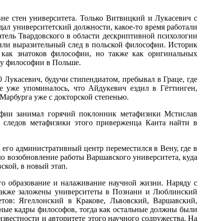
не стен университета. Только Витвицкий и Лукасевич с
дал университетский должности, какое-то время работали
тель Твардовского в области дескриптивной психологии
вили выразительный след в польской философии. Историк
 как знатоков философии, но также как оригинальных
му философии в Польше.
Лукасевич, будучи стипендиатом, пребывал в Граце, где
е уже упоминалось, что Айдукевич ездил в Гёттинген,
 Марбурга уже с докторской степенью.
офии занимал горячий поклонник метафизики Мстислав
х следов метафизики этого приверженца Канта найти в
 его административный центр переместился в Вену, где в
о возобновление работы Варшавского университета, куда
ской, в новый этап.
го образование и налаживание научной жизни. Наряду с
 также заложены университеты в Познани и Люблинский
тов: Ягеллонский в Кракове, Львовский, Варшавский,
ные кадры философов, тогда как остальные должны были
звестности и авторитете этого научного содружества. На