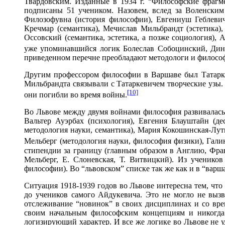
Твардовским. Изданные в 1934 г. “Философские фрагм
подписаны 51 учеником. Назовем, вслед за Воленским
Филозофувна (история философии), Евгениуш Геблевич
Кречмар (семантика), Мечислав Мильбрандт (эстетика)
Оссовский (семантика, эстетика, а позже социология),
уже упоминавшийся логик Болеслав Собоцинский, Ди
приведенном перечне преобладают методологи и философы
Другим профессором философии в Варшаве был Татарке
Мильбрандта связывали с Татаркевичем творческие узы. 
[10]
они погибли во время войны.
Во Львове между двумя войнами философия развивалась т
Вальтер Ауэрбах (психология), Евгения Блауштайн (д
методология науки, семантика), Мария Кокошинская-Лутм
Мельберг (методология науки, философия физики), Гали
стипендии за границу (главным образом в Англию, Фран
Мельберг, Е. Слоневская, Т. Витвицкий). Из ученико
философии). Во “львовском” списке так же как и в “варш
Ситуация 1918-1939 годов во Львове интересна тем, чт
до учеников самого Айдукевича. Это не могло не выз
отслеживание “новинок” в своих дисциплинах и со вре
своим начальным философским концепциям и никогда 
логизирующий характер. И все же логике во Львове не уд