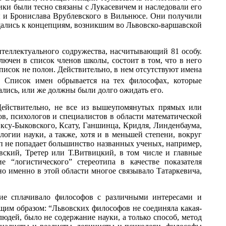
ики были тесно связаны с Лукасевичем и наследовали его
 и Бронислава Врублевского в Вильнюсе. Они получили
ащались к концепциям, возникшим во Львовско-варшавской
теллектуального содружества, насчитывающий 81 особу.
ючен в список членов школы, состоит в том, что в него
 список не полон. Действительно, в нем отсутствуют имена
. Список имен обрывается на тех философах, которые
ались, или же должны были долго ожидать его.
 Действительно, не все из вышеупомянутых прямых или
ов, психологов и специалистов в области математической
ксу-Быковского, Ксату, Ганшинца, Кридля, Линденбаума,
логии науки, а также, хотя и в меньшей степени, вокруг
ип не попадает большинство названных ученых, например,
ский, Третер или Т.Витвицкий, в том числе и главные
 “логистического” стереотипа в качестве показателя
о именно в этой области многое связывало Татаркевича,
ие сплачивало философов с различными интересами и
ющим образом: “Львовских философов не соединяла какая-
юдей, было не содержание науки, а только способ, метод