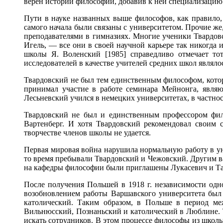
верен истории философии, добавив к ней специализацию 
Пути в науке названных выше философов, как правило,
самого начала были связаны с университетом. Прочие же
преподавателями в гимназиях. Многие ученики Твардов
Игель, — все они в своей научной карьере так никогда
школы Я. Воленский [1985] справедливо отмечает то
исследователей в качестве учителей средних школ явля
Твардовский не был тем единственным философом, котор
принимал участие в работе семинара Мейнонга, являю
Лесьневский учился в немецких университетах, в частнос
Твардовский не был и единственным профессором фил
Вартенберг. И хотя Твардовский рекомендовал своим 
творчестве членов школы не удается.
Первая мировая война нарушила нормальную работу в уни
то время пребывали Твардовский и Чежовский. Другим в
на кафедры философии были приглашены Лукасевич и Тата
После получения Польшей в 1918 г. независимости одн
возобновлением работы Варшавского университета был
католический. Таким образом, в Польше в период ме
Вильнюсский, Познаньский и католический в Люблине. 
искать сотрудников. В этом процессе философы из школы