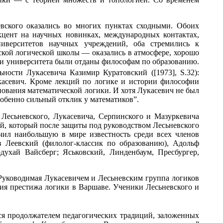
вского оказались во многих пунктах сходными. Обоих
кцент на научных новинках, международных контактах,
ниверситетов научных учреждений, оба стремились к
кой логической школы — оказались в атмосфере, хорошо
нии университета были отданы философам по образованию.
ности Лукасевича Казимир Куратовский ([1973], S.32):
касевич. Кроме лекций по логике и истории философии
нования математической логики. И хотя Лукасевич не был
собенно сильный отклик у математиков”.
Лесьневского, Лукасевича, Серпинского и Мазуркевича
ий, который после защиты под руководством Лесьневского
чил наибольшую в мире известность среди всех членов
 Леевский (филолог-классик по образованию), Адольф
хай Вайсберг; Яськовский, Линденбаум, Пресбургер,
 Руководимая Лукасевичем и Лесьневским группа логиков
ия престижа логики в Варшаве. Ученики Лесьневского и
я продолжателем педагогических традиций, заложенных