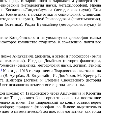
боты проф. Котарбинского в Варшавском университете”
евновский (методология науки, метафилософия), Ирена
на Хосиассон-Линденбаумова (методология науки), Ежи
я (семантика, а позже этика и социология), Станислав
етодология науки), Якуб Райгородский (эпистемология),
 (эстетика), Рафал Вундхайлер (методология науки). В
яние Котарбинского и из упомянутых философов только
некоторое количество студентов. К сожалению, почти все
 позже Айдукевича (доцента, а затем и профессора) были
я психология), Изидора Домбская (история философии,
оманова (семантика, методология науки, логика), Генрик
1]
Как и до 1918 г. стараниями Твардовского выезжали на
(В. Ауербах, Л. Блауштайн, И. Домбская, М. Креутц, Г.
нта Шмирера (логика) и Стефана Свежавского (история
 вес психологов остается все еще значительным.
кой школы: от Твардовского через Айдукевича и Кройтца
го же Твардовского были ориентированы на постоянное
вало за ними. Так Твардовский до конца остался верен
аоборот, придавал философии во Львове выразительно
 идет о математической логике, или логистике, как тогда