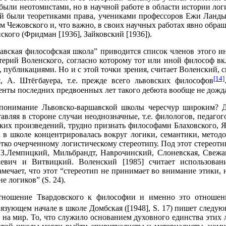
 были неотомистами, но в научной работе в области истории лог
ий были теоретиками права, учениками профессоров Ежи Ланды
м Чежовского и, что важно, в своих научных работах явно обр
кого (Фридман [1936], Зайковский [1936]).
вская философская школа” приводится список членов этого ин
ерий Воленского, согласно которому тот или иной философ вкл
го, публикациями. Но и с этой точки зрения, считает Воленский,
[14]
я, А. Штёгбауера, т.е. прежде всего львовских философов
енты последних предвоенных лет такого дебюта вообще не дожд
ое понимание Львовско-варшавской школы чересчур широким?
ляя в стороне случаи неоднозначные, т.е. филологов, педагог
их произведений, трудно признать философами Блаховского, Я
 в школе концентрировалась вокруг логики, семантики, методо
тко очерченному логистическому стереотипу. Под этот стереот
 З.Лемпицкий, Мильбрандт, Наврочинский, Слоневская, Свежав
вич и Витвицкий. Воленский [1985] считает использование
ечает, что этот “стереотип не принимает во внимание этики, н
е логиков” (S. 24).
тношение Твардовского к философии и именно это отношен
вязующем начале в школе Домбская ([1948], S. 17) пишет следу
 на мир. То, что служило основанием духовного единства этих л