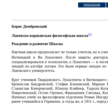
начальная
Борис Домбровский
[1]
Львовско-варшавская философская школа
Рождение и развитие Школы
Научная школа предполагает не только учителя, но и уч
Витвицкий и Ян Лукасевич. После защиты докторски
специализировался в психологии, а Лукасевич — в логи
лекций по алгебре логики Это были первые лекции по 
Львовского университета.
Круг учеников Твардовского, Лукасевича и Витвицкого 
Бронислав Бандровский, Стефан Блаховский, Мариан 
Станислав Качоровский, Юлиуш Кляйнер, Тадеуш Кота
Наврочинский, Остап Ортвин, Францишек Смолька, Каз
Начинал учебу на философском отделении Роман Ингарде
ранее учившийся в Германии, и тогда же, в 1911 г., пере