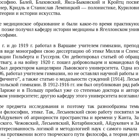
ософию. Балей, Блаховский, Якса-Быковский и Кройтц посв
йнер, Кридль и Станислав Лемпицкий — полонистике, Курилов
теории и истории искусства.
медицинское образование и были какое-то время практикующ
 позже получил кафедру истории медицины в Ягеллонском униве
ософами.
г. и до 1919 г. работал в Варшаве учителем гимназии, препод
е в виде монографии свою диссертацию об этике Милля и Спенс
екции Гильберта и Гуссерля. Он дебютировал статьей об обращ
твагу, а на войну 1920 г. пошел добровольцем и командовал 
 был директором канцелярии Львовского университета. Одна и
06, работал учителем гимназии, но не оставлял научной работы и
чнего”, а также статью о модальности суждений [1914]. Лесьне
 польской гимназии. В 1912-1916 гг. им был опубликован ряд ра
Париже и в Польшу прибыл уже со степенью доктора и авторо
ом университете; другую кафедру этого университета возглавил
ре предмета исследования и поэтому так разнообразны тем
и философии, этике. Так, Лесьневский свою работу посвятил 
Айдукевич об априорности пространства и времени у Канта, З
кого. Чежовский, Лесьневский, Котарбинский, Айдукевич и За
нтересованность логикой и методологией наук с самого начал
 на протяжении всего творческого пути философа, а теория деят