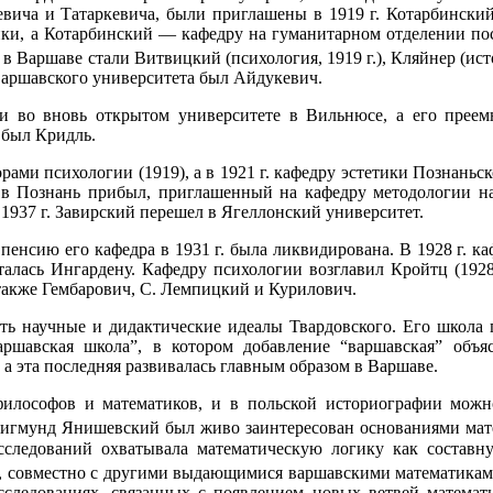
ича и Татаркевича, были приглашены в 1919 г. Котарбинский 
ки, а Котарбинский — кафедру на гуманитарном отделении по
 Варшаве стали Витвицкий (психология, 1919 г.), Кляйнер (исто
 Варшавского университета был Айдукевич.
ии во вновь открытом университете в Вильнюсе, а его преем
 был Кридль.
ами психологии (1919), а в 1921 г. кафедру эстетики Познаньск
. в Познань прибыл, приглашенный на кафедру методологии нау
1937 г. Завирский перешел в Ягеллонский университет.
пенсию его кафедра в 1931 г. была ликвидирована. В 1928 г. 
талась Ингардену. Кафедру психологии возглавил Кройтц (1928)
акже Гембарович, С. Лемпицкий и Курилович.
ь научные и дидактические идеалы Твардовского. Его школа п
аршавская школа”, в котором добавление “варшавская” объя
 а эта последняя развивалась главным образом в Варшаве.
илософов и математиков, и в польской историографии можно
Зигмунд Янишевский был живо заинтересован основаниями мате
исследований охватывала математическую логику как состав
й, совместно с другими выдающимися варшавскими математик
следованиях, связанных с появлением новых ветвей математ