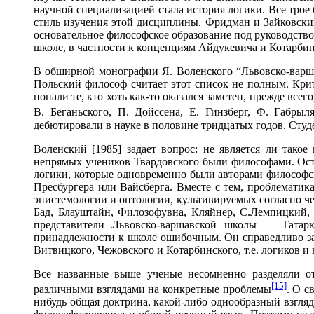
научной специализацией стала история логики. Все трое
стиль изучения этой дисциплины. Фридман и Зайковск
основательное философское образование под руководство
школе, в частности к концепциям Айдукевича и Котарбинс
В обширной монографии Я. Воленского “Львовско-варша
Польский философ считает этот список не полным. Крит
попали те, кто хоть как-то оказался заметен, прежде все
В. Беганьского, П. Дойссена, Е. Гинзберг, Ф. Габрыл
дебютировали в науке в половине тридцатых годов. Студ
Воленский [1985] задает вопрос: не является ли так
непрямых учеников Твардовского были философами. Остав
логики, которые одновременно были авторами философск
Пресбургера или Вайсберга. Вместе с тем, проблематика
эпистемологии и онтологии, культивируемых согласно че
Бад, Блауштайн, Филозофувна, Кляйнер, С.Лемпицкий,
представители Львовско-варшавской школы — Татарке
принадлежности к школе ошибочным. Он справедливо зам
Витвицкого, Чежовского и Котарбинского, т.е. логиков и н
Все названные выше ученые несомненно разделяли о
[15]
различными взглядами на конкретные проблемы
. О с
нибудь общая доктрина, какой-либо однообразный взгляд