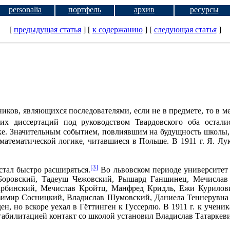
personalia
портфель
архив
ресурсы
[
предыдущая статья
] [
к содержанию
]
[
следующая статья
]
еников, являющихся последователями, если не в предмете, то в
х диссертаций под руководством Твардовского оба осталис
ке. Значительным событием, повлиявшим на будущность школы, 
математической логике, читавшиеся в Польше. В 1911 г. Я. Л
[3]
стал быстро расширяться.
Во львовском периоде университет
Боровский, Тадеуш Чежовский, Рышард Ганшинец, Мечислав
рбинский, Мечислав Кройтц, Манфред Кридль, Ежи Курилов
имир Сосницкий, Владислав Шумовский, Даниела Теннерувна (п
н, но вскоре уехал в Гёттинген к Гуссерлю. В 1911 г. к учени
д габилитацией контакт со школой установил Владислав Татаркев