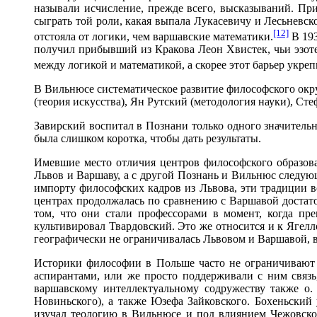
называли исчисление, прежде всего, высказываний. Пр
сыграть той роли, какая выпала Лукасевичу и Лесьневск
[12]
отстояла от логики, чем варшавские математики.
В 193
получил прибывший из Кракова Леон Хвистек, чьи эзот
между логикой и математикой, а скорее этот барьер укреп
В Вильнюсе систематическое развитие философского окр
(теория искусства), Ян Рутский (методология науки), Ст
Завирский воспитал в Познани только одного значительн
была слишком коротка, чтобы дать результаты.
Имевшие место отличия центров философского образова
Львов и Варшаву, а с другой Познань и Вильнюс следую
импорту философских кадров из Львова, эти традиции в
центрах продолжалась по сравнению с Варшавой достато
том, что они стали профессорами в момент, когда пр
культивировал Твардовский. Это же относится и к Ягелл
географически не ограничивалась Львовом и Варшавой, в
Историки философии в Польше часто не ограничивают 
аспирантами, или же просто поддерживали с ним связь
варшавскому интеллектуальному содружеству также о.
Новиньского), а также Юзефа Зайковского. Бохеньский
изучал теологию в Вильнюсе и под влиянием Чежовског