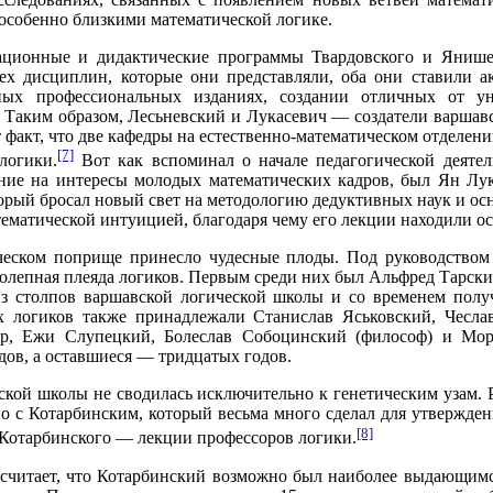
 особенно близкими математической логике.
зационные и дидактические программы Твардовского и Янише
тех дисциплин, которые они представляли, оба они ставили а
нных профессиональных изданиях, создании отличных от у
 Таким образом, Лесьневский и Лукасевич — создатели варшавс
 факт, что две кафедры на естественно-математическом отделе
[7]
логики.
Вот как вспоминал о начале педагогической деятель
ние на интересы молодых математических кадров, был Ян Лу
орый бросал новый свет на методологию дедуктивных наук и ос
ематической интуицией, благодаря чему его лекции находили о
ческом поприще принесло чудесные плоды. Под руководством 
колепная плеяда логиков. Первым среди них был Альфред Тарск
 из столпов варшавской логической школы и со временем полу
 логиков также принадлежали Станислав Яськовский, Чеслав
, Ежи Слупецкий, Болеслав Собоцинский (философ) и Морду
ов, а оставшиеся — тридцатых годов.
ской школы не сводилась исключительно к генетическим узам.
о с Котарбинским, который весьма много сделал для утвержден
[8]
 Котарбинского — лекции профессоров логики.
 считает, что Котарбинский возможно был наиболее выдающимс