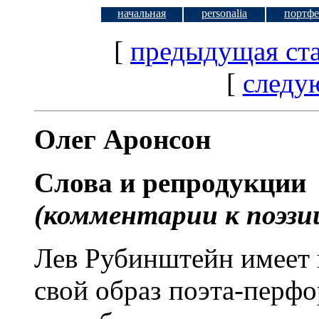
начальная
personalia
портфе
[
предыдущая ста
[
следу
Олег Аронсон
Слова и репродукции
(комментарии к поэзи
Лев Рубинштейн имеет 
свой образ поэта-перф