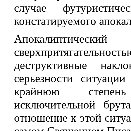
случае футуристиче
констатируемого апокал
Апокалиптическ
сверхпритягательно
деструктивные накло
серьезности ситуации
крайнюю степен
исключительной брут
отношение к этой ситуа
самом Священном Писа