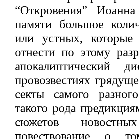
“Откровения” Иоанна
памяти большое колич
или устных, которые
отнести по этому раз
апокалиптический ди
провозвестиях грядуще
секты самого разног
такого рода предикция
сюжетов новостны
повествование о т