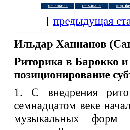
начальная
personalia
портфе
[
предыдущая ста
Ильдар Ханнанов (Са
Риторика в Барокко и
позиционирование суб
1. С внедрения рит
семнадцатом веке нача
музыкальных форм и