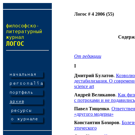
Логос # 4 2006 (55)
философско-
литературный
журнал
Содерж
ЛОГОС
От редакции
I
Дмитрий Булатов
.
Коэволюц
дестабилизация. О современн
science art
Андрей Великанов
.
Как физ
с потрохами и не подавились
Павел Тищенко
.
Ответствен
«другого модерна»
Константин Бохоров
.
Болез
этического