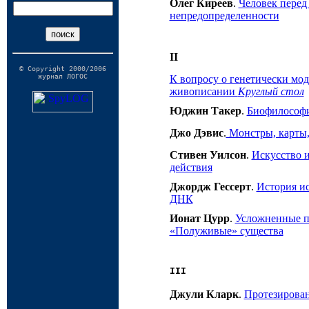
Олег Киреев
.
Человек перед
непредопределенности
II
© Copyright 2000/2006
журнал ЛОГОС
К вопросу о генетически м
живописании
Круглый стол
Юджин Такер
.
Биофилософи
Джо Дэвис
.
Монстры, карты,
Стивен Уилсон
.
Искусство и
действия
Джордж Гессерт
.
История ис
ДНК
Ионат Цурр
.
Усложненные п
«Полуживые» существа
III
Джули Кларк
.
Протезирован