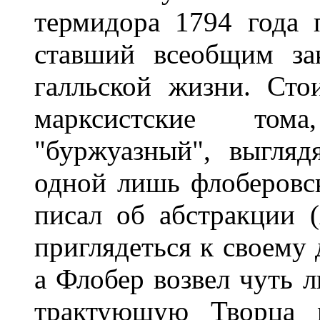
термидора 1794 года 
ставший всеобщим за
галльской жизни. Сто
марксистские том
"буржуазный", выгля
одной лишь флоберовс
писал об абстракции 
приглядеться к своему 
а Флобер возвел чуть л
трактующую Творца 