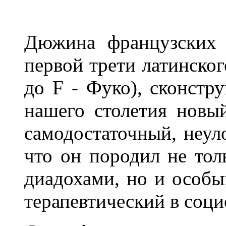
Дюжина французских 
первой трети латинског
до F - Фуко), сконстр
нашего столетия новы
самодостаточный, неул
что он породил не тол
диадохами, но и особый 
терапевтический в соци