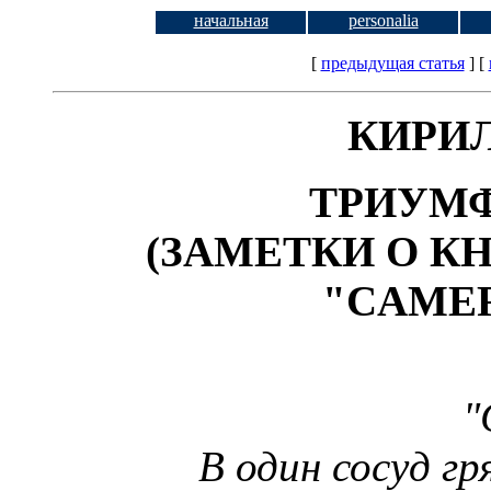
начальная
personalia
[
предыдущая статья
]
[
КИРИ
ТРИУМФ
(ЗАМЕТКИ О К
"CAMER
"
В один сосуд гр