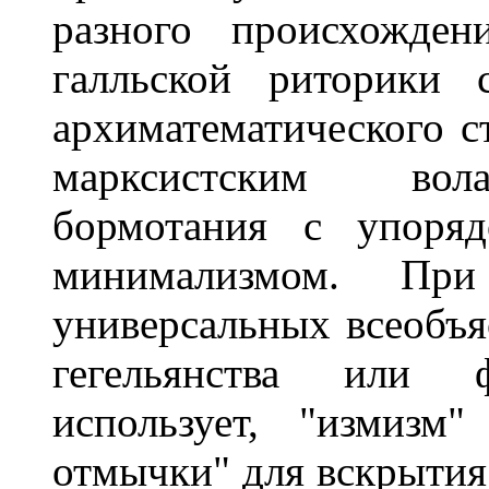
разного происхожден
галльской риторики 
архиматематического с
марксистским вола
бормотания с упоряд
минимализмом. Пр
универсальных всеобъ
гегельянства или 
использует, "измизм
отмычки" для вскрытия