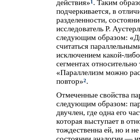
действия»
. Таким образ
1
подчеркивается, в отлич
разделенности, состоян
исследователь Р. Аустер
следующим образом: «Дв
считаться параллельными
исключением какой-либо
сегментах относительно 
«Параллелизм можно рас
повтор»
.
2
Отмеченные свойства па
следующим образом: пар
двучлен, где одна его ча
которая выступает в отн
тождественна ей, но и не
состоянии аналогии — им