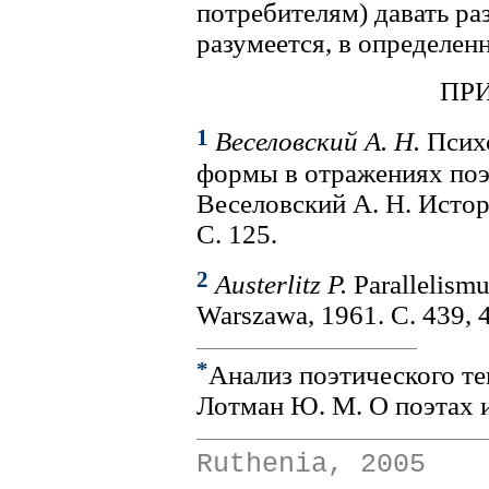
потребителям) давать р
разумеется, в определен
ПР
1
Веселовский А. Н.
Психо
формы в отражениях поэт
Веселовский А. Н. Истори
С. 125.
2
Austerlitz P.
Parallelismu
Warszawa, 1961. С. 439, 
*
Анализ поэтического тек
Лотман Ю. М. О поэтах и
Ruthenia, 2005