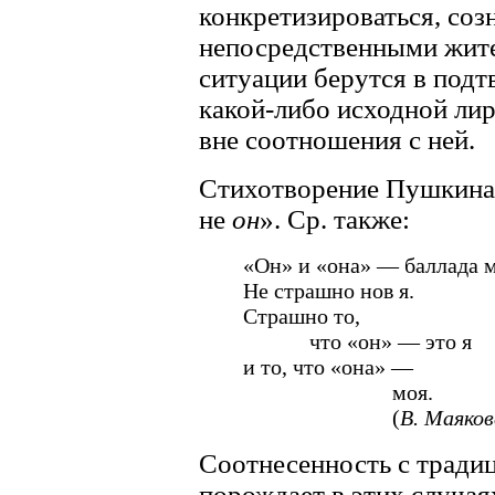
конкретизироваться, соз
непосредственными жите
ситуации берутся в под
какой-либо исходной лир
вне соотношения с ней.
Стихотворение Пушкина 
не
он
». Ср. также:
«Он» и «она» — баллада м
Не страшно нов я.
Страшно то,
что «он» — это я
и то, что «она» —
моя.
(
В. Маяков
Соотнесенность с тради
порождает в этих случа