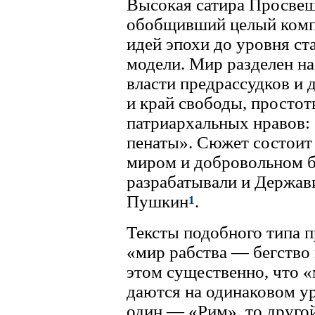
Высокая сатира Просвещ
обобщивший целый комп
идей эпохи до уровня с
модели. Мир разделен на
власти предрассудков и 
и край свободы, простот
патриархальных нравов:
пенаты». Сюжет состоит 
миром и добровольном бе
разрабатывали и Держави
Пушкин
.
1
Тексты подобного типа 
«мир рабства — бегство
этом существенно, что 
даются на одинаковом ур
один — «Рим», то друго