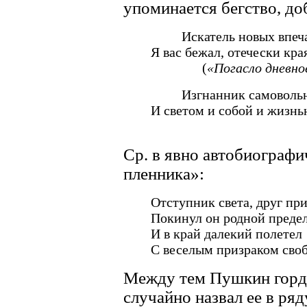
упоминается бегство, до
Искатель новых впеча
Я вас бежал, отечески кр
(
«Погасло дневн
Изгнанник самовольн
И светом и собой и жизн
Ср. в явно автобиографи
пленника»:
Отступник света, друг пр
Покинул он родной преде
И в край далекий полетел
С веселым призраком сво
Между тем Пушкин горди
случайно назвал ее в ряд