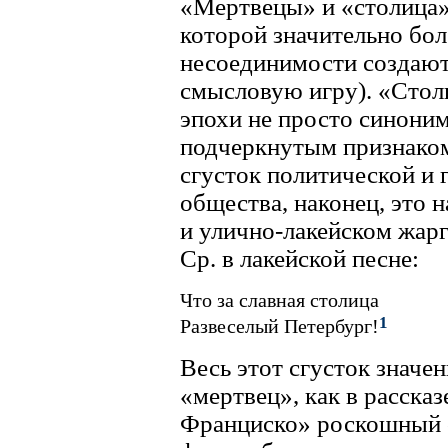
«Мертвецы» и «столица»
которой значительно бол
несоединимости создают
смысловую игру). «Стол
эпохи не просто синоним
подчеркнутым признаком
сгусток политической и
общества, наконец, это 
и улично-лакейском жарг
Ср. в лакейской песне:
Что за славная столица
1
Развеселый Петербург!
Весь этот сгусток значе
«мертвец», как в расска
Франциско» роскошный о