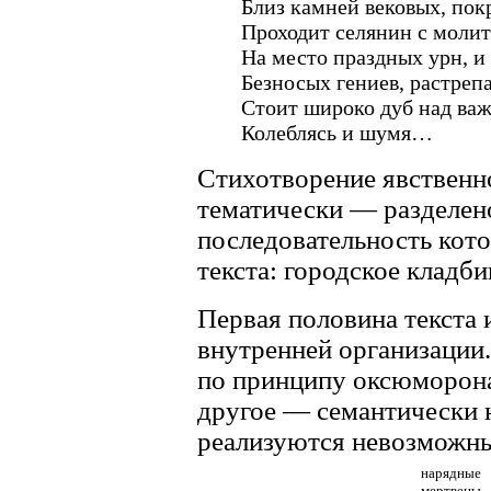
Близ камней вековых, по
Проходит селянин с молит
На место праздных урн, и
Безносых гениев, растреп
Стоит широко дуб над ва
Колеблясь и шумя…
Стихотворение явственно
тематически — разделен
последовательность кот
текста: городское кладб
Первая половина текста 
внутренней организации.
по принципу оксюморона
другое — семантически 
реализуются невозможны
нарядные
мертвецы