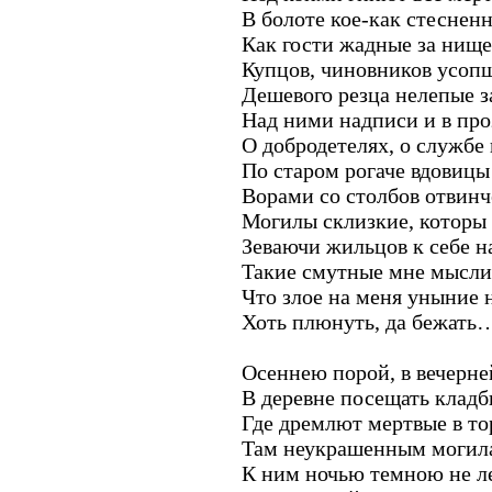
В болоте кое-как стеснен
Как гости жадные за нищ
Купцов, чиновников усоп
Дешевого резца нелепые з
Над ними надписи и в проз
О добродетелях, о службе 
По старом рогаче вдовицы
Ворами со столбов отвин
Могилы склизкие, которы 
Зеваючи жильцов к себе н
Такие смутные мне мысли 
Что злое на меня уныние н
Хоть плюнуть, да бежать
Но как же
Осеннею порой, в вечерне
В деревне посещать кладб
Где дремлют мертвые в то
Там неукрашенным могила
К ним ночью темною не ле