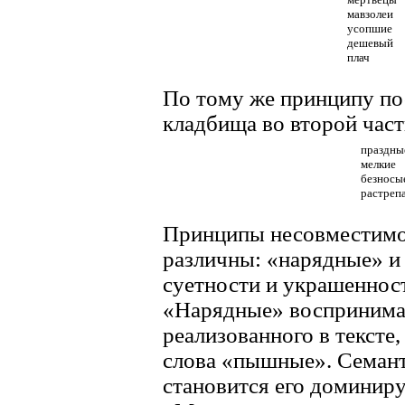
мавзолеи
усопшие
дешевый
плач
По тому же принципу по
кладбища во второй част
праздны
мелкие
безносы
растреп
Принципы несовместимос
различны: «нарядные» и
суетности и украшенност
«Нарядные» воспринимаю
реализованного в тексте
слова «пышные». Семант
становится его доминир