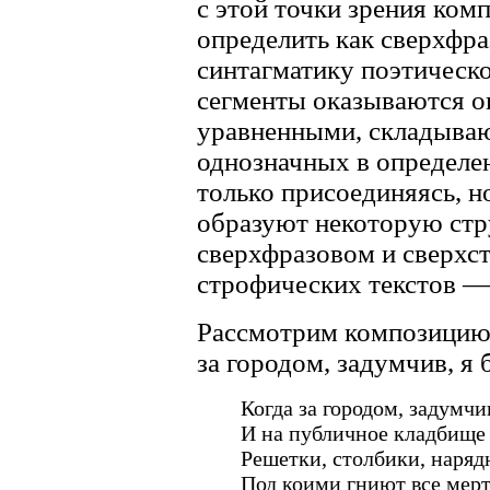
с этой точки зрения ко
определить как сверхфр
синтагматику поэтическо
сегменты оказываются 
уравненными, складываю
однозначных в определе
только присоединяясь, н
образуют некоторую стр
сверхфразовом и сверхс
строфических текстов —
Рассмотрим композицию
за городом, задумчив, я
Когда за городом, задумчи
И на публичное кладбище 
Решетки, столбики, наряд
Под коими гниют все мер