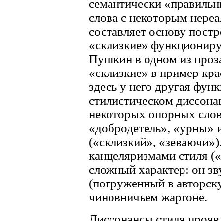
семантически «правильн
слова с некоторым нере
составляет основу постро
«склизкие» функциониру
Пушкин в одном из проз
«склизкие» в пример кра
здесь у него другая функ
стилистическом диссона
некоторых опорных слов 
«добродетель», «урны» и
(«склизкий», «зеваючи»)
канцеляризмами стиля («
сложный характер: он зв
(погруженный в авторску
чиновничьем жаргоне.
Диссонансы стиля прояв