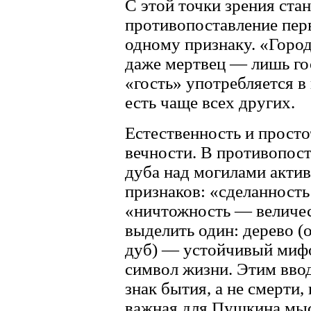
С этой точки зрения ст
противопоставление перв
одному признаку. «Город
даже мертвец — лишь го
«гость» употребляется в 
есть чаще всех других.
Естественность и прост
вечности. В противопост
дуба над могилами акти
признаков: «сделанност
«ничтожность — величес
выделить один: дерево (
дуб) — устойчивый миф
символ жизни. Этим ввод
знак бытия, а не смерти,
важная для Пушкина мыс