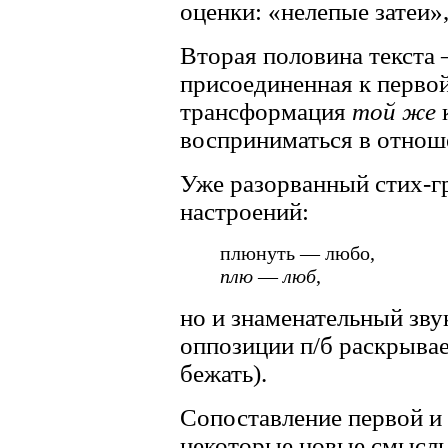
оценки: «нелепые затеи»
Вторая половина текста
присоединенная к перво
трансформация
той же
к
восприниматься в отноше
Уже разорванный стих-гр
настроений:
плюнуть — любо,
плю
—
люб
,
но и знаменательный зву
оппозиции п/б раскрывае
бежать).
Сопоставление первой и 
некоторые новые смыслы: