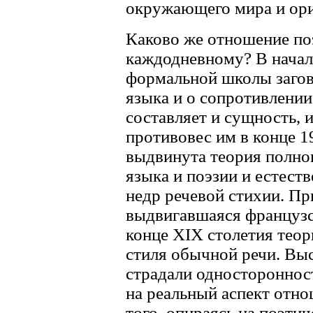
окружающего мира и ори
Каково же отношение по
каждодневному? В начале
формальной школы загов
языка и о сопротивлении
составляет и сущность, 
противовес им в конце 19
выдвинута теория полног
языка и поэзии и естест
недр речевой стихии. Пр
выдвигавшаяся французс
конце XIX столетия теор
стиля обычной речи. Выс
страдали одностороннос
на реальный аспект отно
того, опираясь на поэти