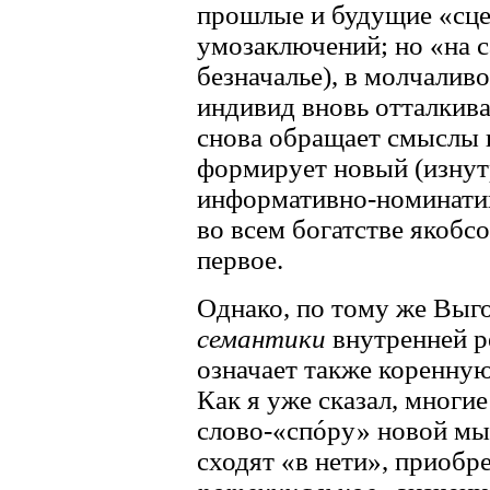
прошлые и будущие «сце
умозаключений; но «на 
безначалье), в молчалив
индивид вновь отталкива
снова обращает смыслы в
формирует новый (изнут
информативно-номинати
во всем богатстве якобс
первое.
Однако, по тому же Выг
семантики
внутренней р
означает также коренн
Как я уже сказал, многие
слово-«спóру» новой мы
сходят «в нети», приобр