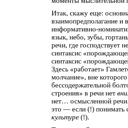
моменты мыслительной п
Итак, скажу еще: основн
взаимопредполагание и 
информативно-номинатив
язык, небо, зубы, горта
речи, где господствует н
синтаксис «порождающей
синтаксис «порождающей
Здесь «работает» Гамле
молчание», вне которого
бессодержательной болт
строения» в речи нет
вни
нет… осмысленной речи.
это — если (!) понимать
культуре
(!).