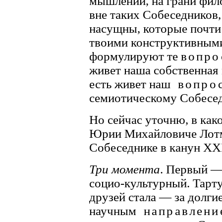
мышлении, на грани фил
вне таких Собеседников,
насущны, которые почти
твоими конструктивными
формулируют те
вопро
живет наша собственная
есть живет наш
вопро
семиотическому Собес
Но сейчас уточню, в како
Юрии Михайловиче Лотм
Собеседнике в канун XXI
Три момента
. Первый —
социо-культурный. Тарту
друзей стала — за долг
научным
направлени