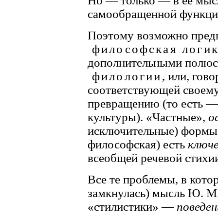
Но — только — в ее мы
самообращенной функции
Поэтому возможно пред
философская логи
дополнительными полюс
филологии
, или, гов
соответствующей своем
превращению (то есть 
культуры). «Частные»,
о
исключительные) формы 
философская) есть
ключ
всеобщей речевой стихии
Все те проблемы, в кото
замкнулась) мысль Ю. М
«стилистики» —
поведен