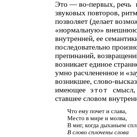
Это — во-первых, речь
звуковых повторов, рит
позволяет (делает возм
«нормальную» внешнюю 
внутренней, ее семантик
последовательно произн
препинаний, возвращен
возникает единое странно
умно расчлененное и «з
возникшее, слово-выска
имеющее
этот
смысл, 
ставшее словом внутренн
Что ему почет и слава,
Место в мире и молва,
В миг, когда дыханьем спл
В слово сплочены слова