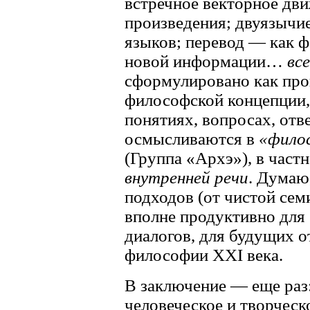
встречное векторное дви
произведения; двуязычие
языков; перевод — как ф
новой информации…
вс
сформулировано как про
философской концепции,
понятиях, вопросах, отв
осмысливаются в
«филос
(Группа «Архэ»), в част
внутренней речи
. Думаю
подходов (от чистой сем
вполне продуктивно для
диалогов, для будущих о
философии XXI века.
В заключение — еще раз:
человеческое и творческ