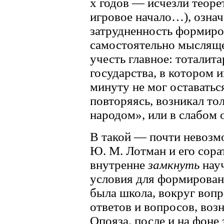
х годов — исчезли теоре
игровое начало…), озна
затрудненность формиро
самостоятельно мысляще
учесть главное: тоталит
государства, в котором 
минуту не мог оставаться
повторяясь, возникал то
народом», или в слабом 
В такой — почти невозм
Ю. М. Лотман и его сора
внутренне
замкнуть
науч
условия для формирован
была школа, вокруг воп
ответов и вопросов, во
Опояза, после и на фоне