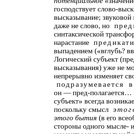
потенциальное
«значени
господствует слово-выс
высказывание; звуковой
даже не слово, но
пред
синтаксической трансфо
нарастание
предикат
выпадением («вглубь? в
Логический субъект (пре
высказывания) уже не мо
непрерывно изменяет св
подразумевается
в
он — пред-полагается…
субъект» всегда возника
поскольку смысл
это
этого бытия
(в его все
стороны одного мысле- и