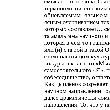
смысле этого слова. С 
терминологии, со своим
обновляемым
языко
ясным очерчиванием тех 
которых составляет… с
та амальгама научного и
которая в чем-то грани
или (и) с игрой в такой 
стало настоящим культу
кожуры школьного «Мы»
самостоятельного «Я», 
собеседничество, остае
Как цыпленок созревает в
научном направлении тол
далее драматически лом
направления. То, что у н