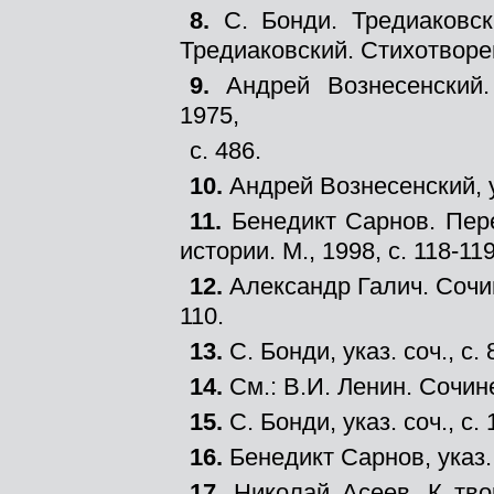
8.
С. Бонди. Тредиаковск
Тредиаковский. Стихотворения
9.
Андрей Вознесенский
1975,
с. 486.
10.
Андрей Вознесенский, ук
11.
Бенедикт Сарнов. Пер
истории. М., 1998, с. 118-119
12.
Александр Галич. Сочин
110.
13.
С. Бонди, указ. соч., с. 
14.
См.: В.И. Ленин. Сочинен
15.
С. Бонди, указ. соч., с. 
16.
Бенедикт Сарнов, указ. с
17.
Николай Асеев. К тв