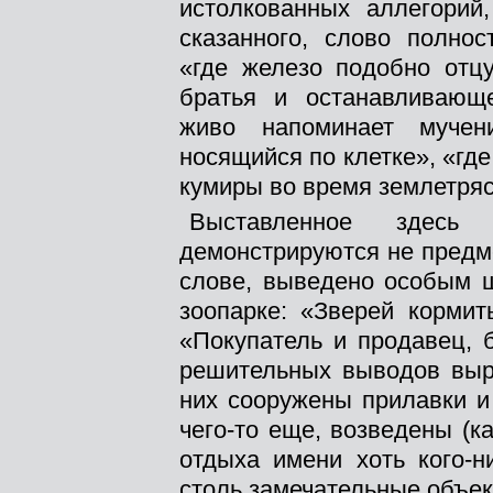
истолкованных аллегорий
сказанного, слово полнос
«где железо подобно отц
братья и останавливающе
живо напоминает мучен
носящийся по клетке», «где
кумиры во время землетря
Выставленное здесь
демонстрируются не предм
слове, выведено особым ш
зоопарке: «Зверей кормит
«Покупатель и продавец, 
решительных выводов выр
них сооружены прилавки и
чего-то еще, возведены (ка
отдыха имени хоть кого-ни
столь замечательные объек