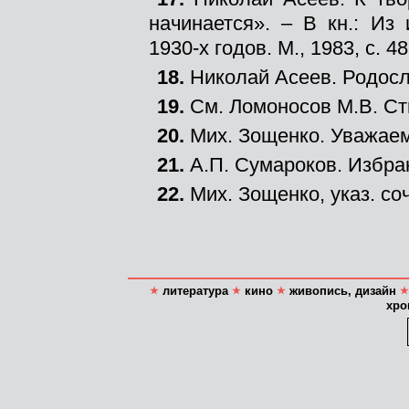
начинается». – В кн.: Из
1930-х годов. М., 1983, с. 48
18.
Николай Асеев. Родосло
19.
См. Ломоносов М.В. Сти
20.
Мих. Зощенко. Уважаемы
21.
А.П. Сумароков. Избран
22.
Мих. Зощенко, указ. соч.
литература
кино
живопись, дизайн
хро