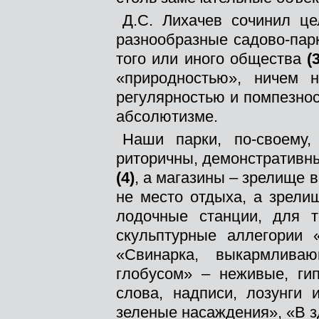
Д.С. Лихачев сочинил ц
разнообразные садово-пар
того или иного общества
(
«природностью», ничем 
регулярностью и помпезно
абсолютизме.
Наши парки, по-своему
риторичны, демонстративны
(4)
, а магазины – зрелище 
не место отдыха, а зрел
лодочные станции, для 
скульптурные аллегории 
«Свинарка, выкармлива
глобусом» – неживые, г
слова, надписи, лозунги 
зеленые насаждения», «В з