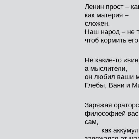
Ленин прост – ка
как материя –
сложен.
Наш народ – не т
чтоб кормить его
Не какие-то «вин
а мыслители,
он любил ваши м
Глебы, Вани и М
Заряжая ораторс
философией вас
сам,
как аккумуля
заряжался от ма