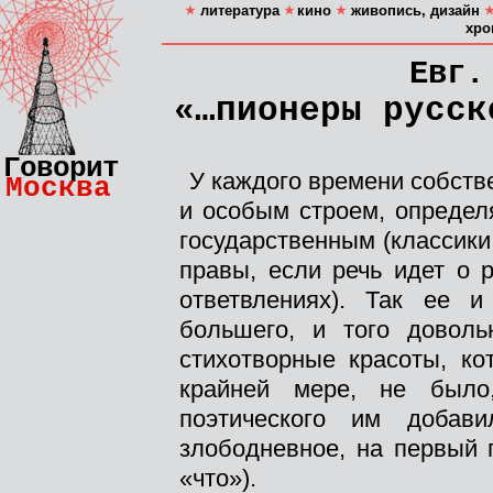
литература
кино
живопись, дизайн
хро
Евг.
«…пионеры русск
Говорит
У каждого времени собств
Москва
и особым строем, определ
государственным (классик
правы, если речь идет о 
ответвлениях). Так ее и
большего, и того доволь
стихотворные красоты, ко
крайней мере, не было
поэтического им добави
злободневное, на первый 
«что»).