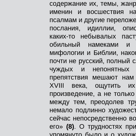
содержание их, темы, жан
именин и восшествия на
псалмам и другие переложе
послания, идиллии, оп
каких-то небывалых паст
обильный намеками и в
мифологии и Библии, нако
почти не русский, полный 
чуждых и непонятных 
препятствия мешают нам 
XVIII века, ощутить и
произведение, а не тольк
между тем, преодолев тр
немало подлинно художест
сейчас непосредственно во
его»
(8)
. О трудностях пр
упомянуто было и о худож