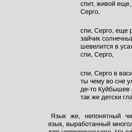
спит, живой еще
Серго,
спи, Серго, еще 
зайчик солнечны
шевелится в усах
спи, Серго,
спи, Серго в вас
ты чему во сне 
де-то Куйбышев
так же детски г
Язык же, непонятный чи
язык, выработанный многол
для непосвященного. На о