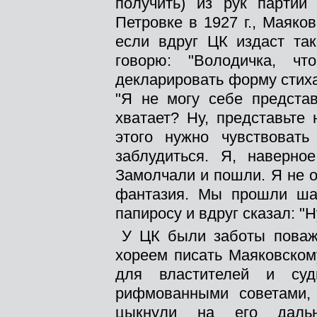
получить) из рук партии
Петровке в 1927 г., Маяков
если вдруг ЦК издаст так
говорю: "Володичка, ч
декларировать форму стиха?
"Я не могу себе представ
хватает? Ну, представьте 
этого нужно чувствоват
заблудиться. Я, наверное
Замолчали и пошли. Я не 
фантазия. Мы прошли шаг
папиросу и вдруг сказал: "
У ЦК были заботы поваж
хореем писать Маяковском
для властителей и су
рифмованными советами,
цыкнули на его дальне