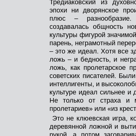
Тредиаковский из духовн
эпохи ни дворянское про
плюс – разнообразие.
создавалась общность но
культуры фигурой значимой
парень, неграмотный пере
– это же идеал. Хотя все з
ложь – и бедность, и негр
ложь, как пролетарское п
советских писателей. Был
интеллигенты, и высоколоб
культуре идеал сильнее и 
Не только от страха и 
пролетариев» или «из крест
Это не клюевская игра, к
деревянной ложной и выти
рукой, а потом заговарив