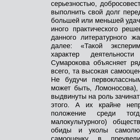
серьезностью, добросовес
выполнить свой долг пере
большей или меньшей удачи 
иного практического реше
данного литературного жа
далее: «Такой эксперим
характер деятельности
Сумарокова объясняет ря
всего, та высокая самооце
Не будучи первоклассны
может быть, Ломоносова),
выдвинуты на роль зачинат
этого. А их крайне неп
положение среди тогд
малокультурного) общест
обиды и уколы самолю
самооценку в преувели