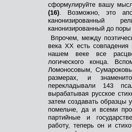
сформулируйте вашу мысл
(16)
. Возможно, это ап
канонизированный р
канонизированный до поры
Впрочем, между поэтическ
века XX есть совпадения 
нашем веке все расц
логического конца. Всп
Ломоносовым, Сумароковы
размерах, и знаменит
перекладывали 143 пс
вырабатывая русское стих
затем создавать образцы 
помельче, да и всеми про
партийные и государств
работу, теперь он и стих