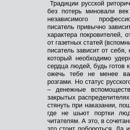
Традиции русской риторич
без потерь миновали век
независимого професси
писатель привычно зависи
характера покровителей, о
от газетных статей (вспомн
писатель зависит от себя, 
который необходимо удер
сердца людей, будь готов к 
ожечь тебе не менее в
розгами. Но статус русског
– денежные вспомоществ
закрытых распределителях.
стянуть при наказании, по
где не шьют портки лю
читателям. А это, в сочета
это стоит побороться. Да и