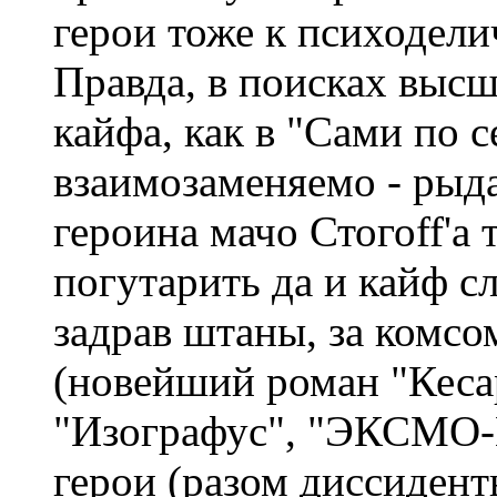
герои тоже к психодели
Правда, в поисках высш
кайфа, как в "Сами по с
взаимозаменяемо - ры
героина мачо Стогоff'а
погутарить да и кайф с
задрав штаны, за комс
(новейший роман "Кесар
"Изографус", "ЭКСМО-
герои (разом диссидент