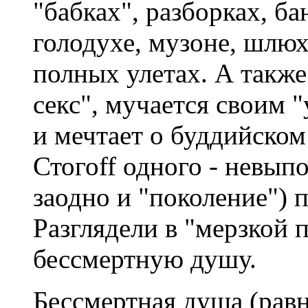
"бабках", разборках, ба
голодухе, музоне, шлюха
полных улетах. А также 
секс", мучается своим 
и мечтает о буддийском
Стогоff одного - невып
заодно и "поколение") 
Разглядели в "мерзкой
бессмертную душу.
Бессмертная душа (равн