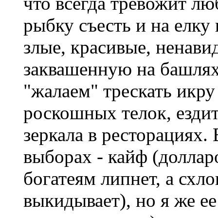
что всегда тревожит лю
рыбку съесть и на елку
злые, красивые, ненави
заквашенную на башлях
"жалаем" трескать икру
роскошных телок, езди
зеркала в ресторациях.
выборах - кайф (долларо
богатеям липнет, а схл
выкидывает), но я же е