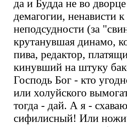
да и Будда не во дворц
демагогии, ненависти к
неподсудности (за "сви
крутанувшая динамо, к
пива, редактор, платящи
кинувший на штуку бак
Господь Бог - кто угодн
или холуйского вымогат
тогда - дай. А я - схава
сифилисный! Или ножич