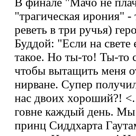
В финале "Мачо не плач
"трагическая ирония" - 
реветь в три ручья) ге
Буддой: "Если на свете е
такое. Но ты-то! Ты-то 
чтобы вытащить меня отс
нирване. Супер получил
нас двоих хороший?! <.
говне каждый день. Мы 
принц Сиддхарта Гаута