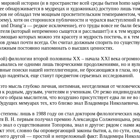
 мировой истории (и в пространстве всей среды бытия homo sap
е обнаруживается в мудрецах и художниках) доступно лишь тому
поров не обладал тем мощным просветительским темпераментом, 
оему), хотя он сторонился публичности и чурался выступлений
und Drang’а — редкое исключение), его труды вовсе не были б
еля (который непременно сыщется и расслышит!) и к тем мудрост
мощью которых можно эти красоту и мудрость постичь, и к тем
в думал почти всегда. Он считал должным спорить по существу с
должным постоянно напоминать о высших ценностях.
вой) филологии второй половины XX – начала XXI века огромно
отзывались не одними лишь творческими продолжениями, но и вул
ховные поиски нашей интеллигенции, не бросающаяся в глаза, но
адо надеяться, еще станут предметом серьезных исследований.
то мысль глубоко личная, интимная, неотделимая от человеческо
я к родным, друзьям, учителям и ученикам. От резко индивидуаль
го образа мыслителя, что воздушно присутствует едва ли не во в
в будущих мемуарах тех, кто близко знал Владимира Николаевича.
епень: лишь в 1988 году он стал доктором филологических наук
устя В. Н. первым получил премию Александра Солженицына, реш
 знал о существовании Топорова, знал и другое: рядом с нами ж
т этот, словно бы опровергающий законы бытия, а, по сути, с
в него другой — простой и непреложный факт: Владимира Никола