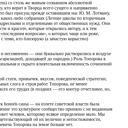
iens) со столь же живым сознанием абсолютной
, кто верит в Творца всего сущего и напряженно
что был присущ прежде оставившим нас Ю. М. Лотману,
 в каких-либо собраниях (Летние школы по вторичным
езадресными и отделенными от общественных нужд. Они
и и красоте, которые открылись автору, и к тем
 «последним вопросам», о которых чаще или реже,
 теми, кто близоруко (а зачастую корыстно)
 и несомненно — они буквально растворились в воздухе
ьгаризацией, доходящей до пародии.) Роль Топорова в
 реальная и скрыто влиятельная включенность сочинений
й стати, привычек, вкусов, поведенческой стратегии,
ных слога и строя работ Топорова, не менее
сех его трудах (в поздних — его контур отчетливее, но,
 honoris causa — на излете советской власти была
ение это культурное сообщество приняло с не виданным
ивет человек, которому всякое определение мало. Мы
видетельствующий об их величии и непостижимости,
евича Топорова на земле больше нет.