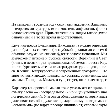
На семьдесят восьмом году скончался академик Владимир
и теоретик литературы, истолкователь мифологии, филос
человеческого духа. Применительно к людям такого духо
банальным и в то же время недостаточным.
Круг интересов Владимира Николаевича можно определ
разнообразных сюжетов (от глубокой архаики до совсем 
обычное разумение список будет заведомо неполным. Мы
языческом пантеоне и русской святости, Вергилии и Све
(книга, в десятки раз превышающая объемом повесть Кар
«петербургском мифе» и «литературных урочищах», аполл
св. Ксении Петербургской и современных граффити… Но к
многих иных эпохах, языках, искусствах, сочинениях, ху
мыслью Топорова. Может, и существует, но так легко здес
Характер топоровской мысли тоже ускользает от привычн
бумагу слово — «беспредельное»), но и цену точного зна
логических линий, благодаря обнаружению которых выст
далековатых», обнаружение прежде никому не видимых с
«обычными» (но вдруг преобразившимися) словами скрыту