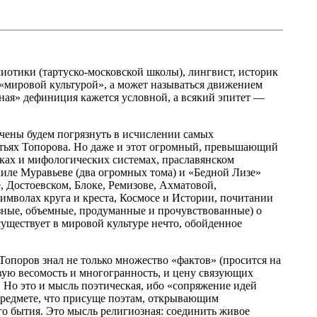
иотики (тартуско-московской школы), лингвист, историк
 «мировой культурой», а может называться движением
ная» дефиниция кажется условной, а всякий эпитет —
ечены будем погрязнуть в исчислении самых
татьях Топорова. Но даже и этот огромный, превышающий
ах и мифологических системах, праславянском
аиле Муравьеве (два огромных тома) и «Бедной Лизе»
, Достоевском, Блоке, Ремизове, Ахматовой,
имволах круга и креста, Космосе и Истории, почитании
езные, объемные, продуманные и прочувствованные) о
существует в мировой культуре нечто, обойденное
Топоров знал не только множество «фактов» (просится на
овую весомость и многогранность, и цену связующих
Но это и мысль поэтическая, ибо «сопряжение идей
предмете, что присуще поэтам, открывающим
го бытия. Это мысль религиозная: соединить живое