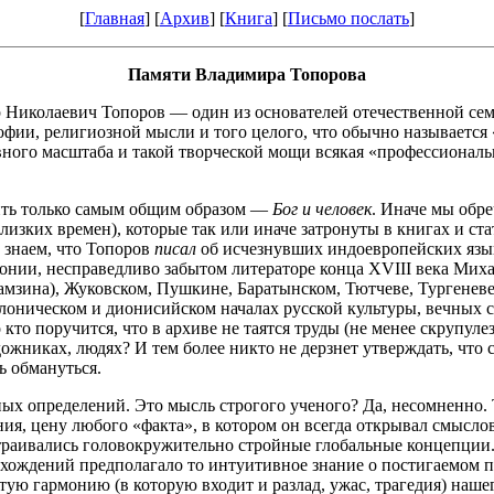
[
Главная
] [
Архив
] [
Книга
] [
Письмо послать
]
Памяти Владимира Топорова
 Николаевич Топоров — один из основателей отечественной сем
офии, религиозной мысли и того целого, что обычно называется
вного масштаба и такой творческой мощи всякая «профессиональ
ить только самым общим образом —
Бог и человек
. Иначе мы обр
близких времен), которые так или иначе затронуты в книгах и с
 знаем, что Топоров
писал
об исчезнувших индоевропейских язык
тонии, несправедливо забытом литераторе конца XVIII века Мих
амзина), Жуковском, Пушкине, Баратынском, Тютчеве, Тургеневе
оническом и дионисийском началах русской культуры, вечных с
то поручится, что в архиве не таятся труды (не менее скрупул
дожниках, людях? И тем более никто не дерзнет утверждать, что 
ь обмануться.
ых определений. Это мысль строгого ученого? Да, несомненно. 
ния, цену любого «факта», в котором он всегда открывал смысл
раивались головокружительно стройные глобальные концепции. 
хождений предполагало то интуитивное знание о постигаемом 
ю гармонию (в которую входит и разлад, ужас, трагедия) наше