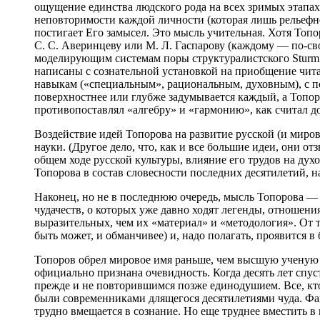
ощущение единства людского рода на всех зримых этапах
неповторимости каждой личности (которая лишь рельефне
постигает Его замысел. Это мысль учительная. Хотя То
С. С. Аверинцеву или М. Л. Гаспарову (каждому — по-св
моделирующим системам поры структуралистского Sturm 
написаны с сознательной установкой на приобщение читат
навыкам («специальным», рациональным, духовным), с по
поверхностнее или глубже задумывается каждый, а Топоро
противопоставлял «алгебру» и «гармонию», как считал 
Воздействие идей Топорова на развитие русской (и миро
науки. (Другое дело, что, как и все большие идеи, они 
общем ходе русской культуры, влияние его трудов на ду
Топорова в состав словесности последних десятилетий, н
Наконец, но не в последнюю очередь, мысль Топорова — э
чудачеств, о которых уже давно ходят легенды, отношени
выразительных, чем их «материал» и «методология». От то
быть может, и обманчивее) и, надо полагать, проявится 
Топоров обрел мировое имя раньше, чем высшую ученую ст
официально признана очевидность. Когда десять лет сп
прежде и не повторившимся позже единодушием. Все, кто
были современниками длящегося десятилетиями чуда. Фак
трудно вмещается в сознание. Но еще труднее вместить 