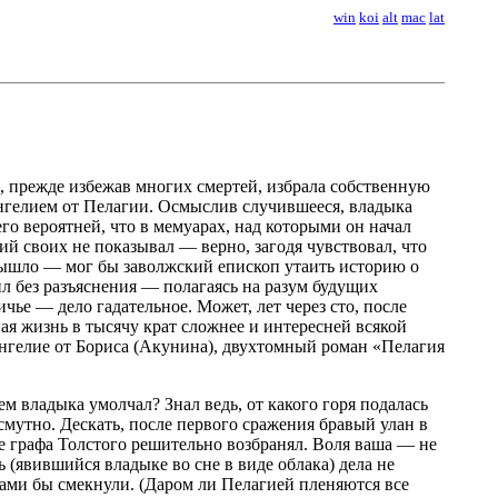
win
koi
alt
mac
lat
, прежде избежав многих смертей, избрала собственную
нгелием от Пелагии. Осмыслив случившееся, владыка
го вероятней, что в мемуарах, над которыми он начал
ий своих не показывал — верно, загодя чувствовал, что
вышло — мог бы заволжский епископ утаить историю о
вил без разъяснения — полагаясь на разум будущих
чье — дело гадательное. Может, лет через сто, после
ная жизнь в тысячу крат сложнее и интересней всякой
нгелие от Бориса (Акунина), двухтомный роман «Пелагия
м владыка умолчал? Знал ведь, от какого горя подалась
смутно. Дескать, после первого сражения бравый улан в
е графа Толстого решительно возбранял. Воля ваша — не
(явившийся владыке во сне в виде облака) дела не
сами бы смекнули. (Даром ли Пелагией пленяются все