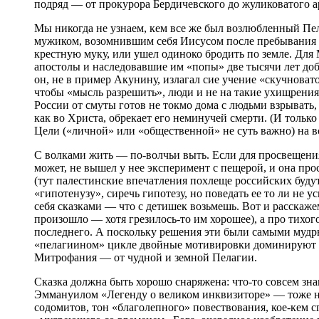
подряд — от прокурора Бердичевского до жуликоватого а
Мы никогда не узнаем, кем все же был возлюбленный Пе
мужиком, возомнившим себя Иисусом после пребывания в с
крестную муку, или ушел одиноко бродить по земле. Для
апостолы и наследовавшие им «попы» две тысячи лет доб
он, не в пример Акунину, излагал сие учение «скучноват
чтобы «мысль разрешить», люди и не на такие ухищрени
России от смуты готов не токмо дома с людьми взрывать
как во Христа, обрекает его неминучей смерти. (И тольк
Цели («личной» или «общественной» не суть важно) на в
С волками жить — по-волчьи выть. Если для просвещения 
может, не вышел у нее эксперимент с пещерой, и она про
(тут палестинские впечатления похлеще российских буду
«гипотенузу», сиречь гипотезу, но поведать ее то ли не у
себя сказками — что с детишек возьмешь. Вот и расскаже
произошло — хотя грезилось-то им хорошее), а про тихог
последнего. А поскольку решения эти были самыми мудры
«пелагиином» цикле двойные мотивировки доминируют с с
Митрофания — от чудной и земной Пелагии.
Сказка должна быть хорошо снаряжена: что-то совсем зна
Эммануилом «Легенду о великом инквизиторе» — тоже неп
содомитов, тон «благолепного» повествования, кое-кем 