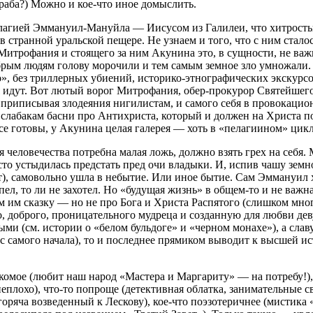
раба?) Можно и кое-что иное домыслить.
лагией Эммануил-Мануйла — Иисусом из Галилеи, что хитростью
транной уральской пещере. Не узнаем и того, что с ним сталос
 Митрофания и стоящего за ним Акунина это, в сущности, не важ
рым людям голову морочили и тем самым земное зло умножали. В
о», без триллерных убиений, историко-этнографических экскурс
я идут. Вот лютый ворог Митрофания, обер-прокурор Святейше
, приписывая злодеяния нигилистам, и самого себя в провокацио
о слабакам басни про Антихриста, который и должен на Христа п
се готовы, у Акунина целая галерея — хоть в «пелагиином» цикл
человечества потребна малая ложь, должно взять грех на себя. 
сто устыдилась предстать пред очи владыки. И, испив чашу земн
т), самовольно ушла в небытие. Или иное бытие. Сам Эммануил 
спел, то ли не захотел. Но «будущая жизнь» в общем-то и не важна
м им сказку — но не про Бога и Христа Распятого (слишком мно
о, доброго, проницательного мудреца и созданную для любви дев
ми (см. истории о «белом бульдоге» и «черном монахе»), а сла
амого начала), то и последнее прямиком выводит к высшей исти
комое (любит наш народ «Мастера и Маргариту» — на потребу!),
лохо), что-то попроще (детективная облатка, занимательные с
сгоряча возведенный к Лескову), кое-что поэзотеричнее (мистик