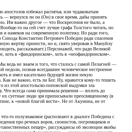
 апостолов избежал распятья, или чудаковатым
ь — вернулся ли он (Он) в свое время, дабы принять
но. Им важно другое — что Воскресения не было, а
ообще-то на сей счет лучше графа Толстого читать, но
ов и намеков на современную политику. Но ради того,
го Синода Константин Петрович Победин ради спасения
нную жертву принести, но и, свято уверовав в Мануйлу
оходить, рассказывает.) Персонажей, что ради Великой
е, хоть в «фандоринском», хоть в «неофандоринском».
Мы ведь не знаем и того, что сталось с самой Пелагией —
ой недоли, познав всегдашнее человеческое нестроение
хоть и имел касательно будущей жизни некую
. Как не важно, есть ли Бог. Ну, нравится кому-то тешить
го из этой апостольско-поповской выдумки зла
у. Что всегда
сама
принимала решения — вплоть до
ву их суетные люди зря приписывали преосвященному (в
не, к «новой благой вести». Не от Акунина, не от
 что-то полузнакомое (распознают в диалоге Победина с
ведения про речных воров, сионистов, погромщиков и
а «таинственных пещер», рассуждансы об эволюции якобы