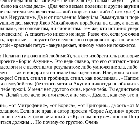
 велосипеда под названием «Третий Завет»). Только такую — у
о было на самом деле». (Для чего весьма полезны и другие акуни
мые спасители человечества — либо корыстные, либо (того хуже)
ы в Иерусалиме. Да и от появления Мануйлы-Эммануила и порыв
рушных дел мастер Яков Михайлович поработал на славу, а наст
шам», ни содомитам, ни сионистам. Тем же, кто истинно уверов
евским). А спасать-то никого не надо. Разве что, если уж очень
ть, взрослые — неужто без вселенского городового враз освине
ругой «красный петух» закукарекает, никому мало не покажется.
Пелагии (утраченной любимой), так его изобретатель растворяет
роекте «Борис Акунин». Это ведь славно, что его считают «пис
деологи и с известными результатом: либо умножение зла, либо
ймут — так и воцарится на земле благоденствие. Или, коли вспо
 воскрес! Сгнил, сгнил в гробнице, сгнил, как последняя…» Напо
а самоубийства (без этого мотива Акунин никогода не обходитс
 тебе чужой. У меня нет другого сына, кроме тебя. Ты единств
уч. Делай твое дело во имя
твое
, а не мое». Дьявол, как ему это
ии», «от Митрофания», «от Бориса», «от Григория», да хоть «от
 Воландом. Если я не прав, а автор проекта «Борис Акунин» прост
романов не читает (оклеветанный в «Красном петухе» апостол Петр
титься должны… Но почему-то грустно. Очень.