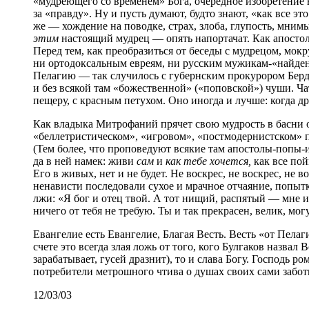
«мудреющего со временем» Бога, очередное изобретение
за «правду». Ну и пусть думают, будто знают, «как все эт
же — хождение на поводке, страх, злоба, глупость, мни
этим
настоящий мудрец — опять напортачат. Как апостол
Перед тем, как преобразиться от беседы с мудрецом, мок
ни ортодоксальным евреям, ни русским мужикам-«найдены
Пелагию — так случилось с губернским прокурором Бердич
и без всякой там «божественной» («поповской») чуши. Ча
пещеру, с красным петухом. Оно иногда и лучше: когда д
Как владыка Митрофаний прячет свою мудрость в басни о 
«беллетристическом», «игровом», «постмодернистском» п
(Тем более, что проповедуют всякие там апостолы-попы-и
да в ней намек: живи
сам
и
как тебе хочется,
как все по
Его в живых, нет и не будет. Не воскрес, не воскрес, не
ненависти последовали сухое и мрачное отчаяние, попытк
лжи: «Я бог и отец твой. А тот нищий, распятый — мне и
ничего от тебя не требую. Ты и так прекрасен, велик, мог
Евангелие есть Евангелие, Благая Весть. Весть «от Пелаг
счете это всегда злая ложь от того, кого Булгаков назвал
зарабатывает, гусей дразнит), то и слава Богу. Господь 
потребители метрошного чтива о душах своих сами забо
12/03/03