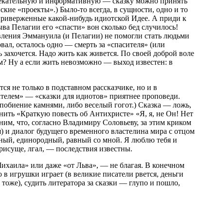
влекательную и информативную — сказку можно принять
нские «проекты».) Было-то всегда, в сущности, одно и то
 приверженные какой-нибудь идиотской Идее. А приди к
а Пелагии его «спасти» вон сколько бед случилось!
авления Эммануила (и Пелагии) не помогли стать людьми
ал, осталось одно — смерть за «спасителя» (или
 захочется. Надо жить как живется. По своей доброй воле
ем? Ну а если жить невозможно — выход известен: в
ся не только в подставном рассказчике, но и в
ателем» — «сказки для идиотов» приятнее проповеди.
 побиение камнями, либо веселый гогот.) Сказка — ложь,
мнить «Краткую повесть об Антихристе» «Я, я, не Он! Нет
мним, что, согласно Владимиру Соловьеву, за этим криком
я) и диалог будущего временного властелина мира с отцом
енный, единородный, равный со мной. Я люблю тебя и
 присуще, лгал, — последствия известны.
 Михаила» или даже «от Льва», — не благая. В конечном
о в игрушки играет (в великие писатели рвется, деньги
 тоже), судить литератора за сказки — глупо и пошло,