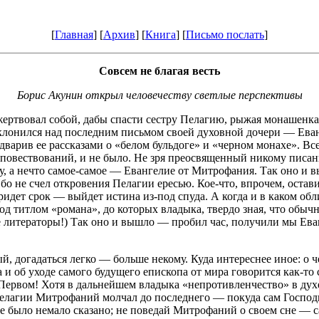
[
Главная
] [
Архив
] [
Книга
] [
Письмо послать
]
Совсем не благая весть
Борис Акунин открыл человечеству светлые перспективы
ертвовал собой, дабы спасти сестру Пелагию, рыжая монашенка
клонился над последним письмом своей духовной дочери — Ева
дварив ее рассказами о «белом бульдоге» и «черном монахе». Все
х повествований, и не было. Не зря преосвященный никому писан
 а нечто самое-самое — Евангелие от Митрофания. Так оно и 
 Ибо не счел откровения Пелагии ересью. Кое-что, впрочем, оста
ридет срок — выйдет истина из-под спуда. А когда и в каком обли
од титлом «романа», до которых владыка, твердо зная, что обыч
е литераторы!) Так оно и вышло — пробил час, получили мы Ева
, догадаться легко — больше некому. Куда интереснее иное: о че
и об уходе самого будущего епископа от мира говорится как-то 
 Первом! Хотя в дальнейшем владыка «непротивленчество» в дух
Пелагии Митрофаний молчал до последнего — покуда сам Господь 
иге было немало сказано; не поведай Митрофаний о своем сне — 