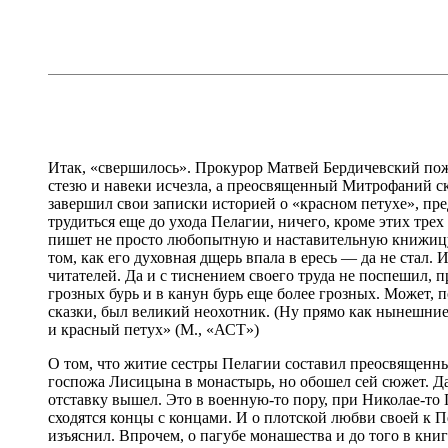
Итак, «свершилось». Прокурор Матвей Бердичевский пож
стезю и навеки исчезла, а преосвященный Митрофаний с
завершил свои записки историей о «красном петухе», пре
трудиться еще до ухода Пелагии, ничего, кроме этих тре
пишет не просто любопытную и наставительную книжицу,
том, как его духовная дщерь впала в ересь — да не стал.
читателей. Да и с тиснением своего труда не поспешил, п
грозных бурь и в канун бурь еще более грозных. Может, п
сказки, был великий неохотник. (Ну прямо как нынешни
и красный петух» (М., «АСТ»)
О том, что житие сестры Пелагии составил преосвященный
госпожа Лисицына в монастырь, но обошел сей сюжет. Да 
отставку вышел. Это в военную-то пору, при Николае-то
сходятся концы с концами. И о плотской любви своей к 
изъяснил. Впрочем, о пагубе монашества и до того в кн