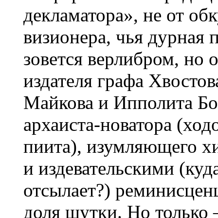
декламатора», не от об
визионера, чья дурная 
зовется верлибром, но 
издателя графа Хвостов
Майкова и Ипполита Бо
архаиста-новатора (ход
пиита), изумляющего 
и издевательскими (куда
отсылает?) реминисцен
доля шутки. Но только