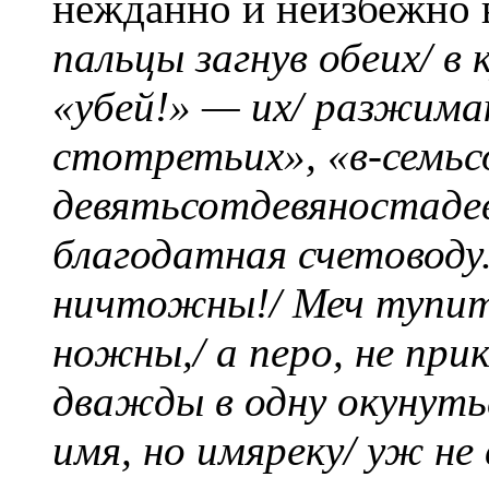
нежданно и неизбежно 
пальцы загнув обеих/ в 
«убей!» — их/ разжимаю
стотретьих», «в-семьс
девятьсотдевяностаде
благодатная счетоводу.
ничтожны!/ Меч тупит
ножны,/ а перо, не пр
дважды в одну окунутьс
имя, но имяреку/ уж не 