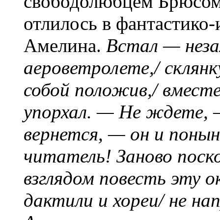
свободолюбцем Брюсом,
отлилось в фантастико
Амелина.
Встал — нез
аероветролете,/ склянк
собой положив,/ вмест
упорхал. — Не ждете,
вернется, — он и понын
читатель! Заново поск
взглядом повесть эту о
дактили и хореи/ не на