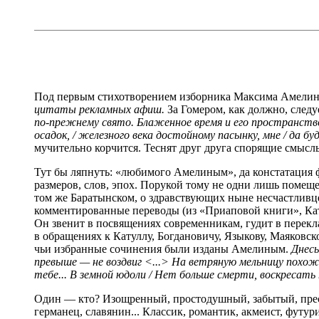
Под первым стихотворением изборника Максима Амелина «Г
цитаты рекламных афиш.
За Гомером, как должно, след
по-прежнему свято. Блаженное время и его пространство
осадок, / железного века достойному пасынку, мне / да бу
мучительно корчится. Теснят друг друга спорящие смысл
Тут бы ляпнуть: «любимого Амелиным», да констатация 
размеров, слов, эпох. Порукой тому не одни лишь помеще
том же Баратынском, о здравствующих ныне несчастливце 
комментированные переводы (из «Приаповой книги», Катул
Он звенит в посвящениях современникам, гудит в перекл
в обращениях к Катуллу, Богдановичу, Языкову, Маяковск
чьи избранные сочинения были изданы Амелиным.
Днесь
превыше — не воздвиг <...> На ветряную мельницу похожи
тебе... В земной юдоли / Нет больше смерти, воскресать
Один — кто? Изощренный, простодушный, забытый, преслав
германец, славянин... Классик, романтик, акмеист, футур