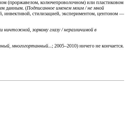
зном (проржавелом, колючепроволочном) или пластиковом
ым данным. (
Подписанное именем моим / не мной
ой, инвективой, стилизацией, экспериментом, центоном —
и ничтожной, зоркому глазу / неразличимой в
чный, многогортанный...
; 2005–2010) ничего не кончается.