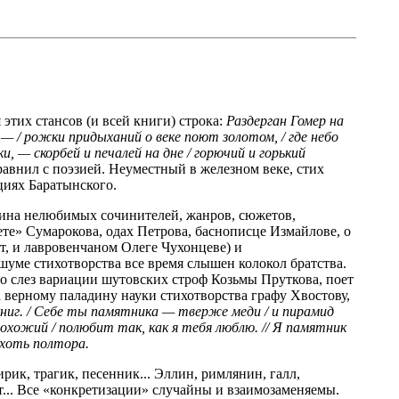
этих стансов (и всей книги) строка:
Раздерган Гомер на
, — / рожки придыханий о веке поют золотом, / где небо
 — скорбей и печалей на дне / горючий и горький
авнил с поэзией. Неуместный в железном веке, стих
циях Баратынского.
лина нелюбимых сочинителей, жанров, сюжетов,
ете» Сумарокова, одах Петрова, баснописце Измайлове, о
т, и лавровенчаном Олеге Чухонцеве) и
шуме стихотворства все время слышен колокол братства.
до слез вариации шутовских строф Козьмы Пруткова, поет
а верному паладину науки стихотворства графу Хвостову,
книг. / Себе ты памятника — тверже меди / и пирамид
охожий / полюбит так, как я тебя люблю. // Я памятник
 хоть полтора.
ик, трагик, песенник... Эллин, римлянин, галл,
еат... Все «конкретизации» случайны и взаимозаменяемы.