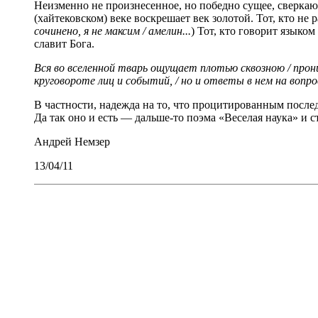
Неизменно не произнесенное, но победно сущее, сверка
(хайтековском) веке воскрешает век золотой. Тот, кто не
сочинено, я не максим / амелин...
) Тот, кто говорит язык
славит Бога.
Вся во вселенной тварь ощущает плотью сквозною / прони
круговороте лиц и событий, / но и ответы в нем на вопр
В частности, надежда на то, что процитированным после
Да так оно и есть — дальше-то поэма «Веселая наука» и ст
Андрей Немзер
13/04/11