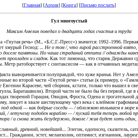
[
Главная
] [
Архив
] [
Книга
] [
Письмо послать
]
Гул многоустый
Максим Амелин поведал о двадцати годах счастья и труда
нутая речь» (М., «Б.С.Г.-Пресс») значится: 1992–1996. Первая 
ует хмурый Гесиод:
... Не о том /, что лирой расстроенной взято
 доселе памятны. Но чаша страданий отпита // однажды навеки,
дет прохладен и сладок.
Как тот лимонад, что старик Державин ср
ы. Метр ратоборствует с синтаксисом — как в отчаянных медита
факта выворачивается полуправдой, что хуже вранья. Нет у Аме
нные во второй части «Гнутой речи» статьи (к примеру, о «Гамл
Евгении Карасеве, чей сборник, кстати, только что вышел в све
ла, Бараташвили). Второй части не было бы без первой, где в 
адах творений Горация, Овидия, Фроста, Одена и трогательной 
ому, ликует в хвале шествующему чрез века с клеймом графоман
 под одной — как добрые соседи — / обложкою вплываем в море 
й, / летучему подобен кораблю — / пускай тебя теперь любой пр
 пора / и снова жить безудержно, доколе / жив будет хоть один,
ный, древний, новейший... Элегик, одописец, сказитель, сатир
ист... Гражданин, эстет, меланхолик, оптимист, изгнанник, лаур