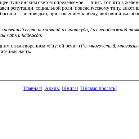
ющее пушкинским светом определяемое — пиит. Тот, кто в желе
 равен репутации, социальной роли, поведенческому типу, анкетн
ом богов и — исповедью, приглашением к обеду, любовной жалоб
кновенный свет, исходящий из ниоткуда, / из неподвижной точк
осы есть и надежда.
дним стихотворением «Гнутой речи» (
Гул многоустый, многоязы
атейная часть.
[
Главная
] [
Архив
] [
Книга
] [
Письмо послать
]