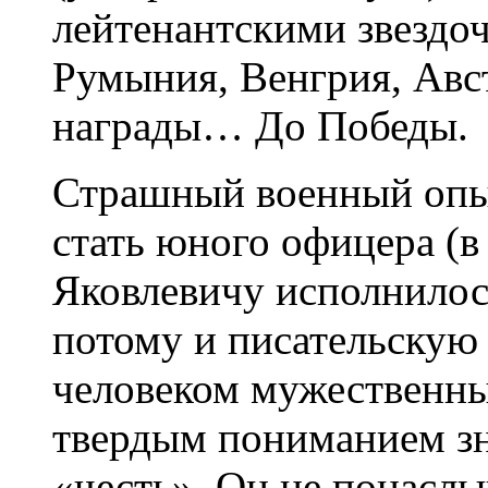
лейтенантскими звездо
Румыния, Венгрия, Авс
награды… До Победы.
Страшный военный опы
стать юного офицера (
Яковлевичу исполнилось 
потому и писательскую 
человеком мужественны
твердым пониманием зн
«честь». Он не понаслыш