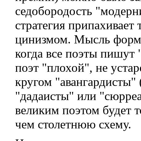
седобородость "модерни
стратегия припахивает 
цинизмом. Мысль формал
когда все поэты пишут 
поэт "плохой", не устар
кругом "авангардисты" 
"дадаисты" или "сюрреа
великим поэтом будет то
чем столетнюю схему.