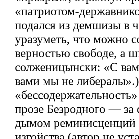
«патриотом-державником
подался из демшизы в 
уразуметь, что можно с
верностью свободе, а ш
солженицынски: «С вам
вами мы не либералы».)
«бессодержательность»
прозе Безродного — за 
дымом реминисценций 
изгойства (автор не уст