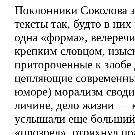
Поклонники Соколова з
тексты так, будто в ни
одна «форма», велереч
крепким словцом, изыс
притороченные к злобе 
цепляющие современные
юморе) морализм своди
личине, дело жизни — 
услышали еще больший 
«прозрел», отряхнул пр