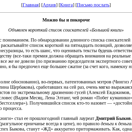
[
Главная
] [
Архив
] [
Книга
] [
Письмо послать
]
Можно бы и покороче
Объявлен короткий список соискателей «Большой книги»
ся с пониманием. По обнародовании длинного списка соискателей
е раскатывайте список короткий на пятнадцать позиций, дозволя
есуразицы, то есть шанс, что оценивать тексты будешь ответств
еству (все-таки премия должна обращать внимания на реальные 
се же не довели (по признанию председателя экспертного совет
но, я бы предпочел еще большее сжатие (за счет кого, намекну н
олне обоснованно), во-первых, патентованных мэтров (Чингиз
на Щербакова), сработавших на сей раз, очень мягко выражаяс
листов по экстремальному дразнению гусей (Алексей Евдокимов,
я словес (Вадим Месяц, Лена Элтанг, чей роман «Побег кумани
бестселлера»). Получившийся список кто-то назовет — «достой
о процесса.
книги» стал ее прошлогодний главный лауреат
Дмитрий Быков
(разгульное ерничанье всегда в цене), но правило
деньги к деньга
успех Быкова, станут «ЖД» аккуратно притормаживать. Как, одна