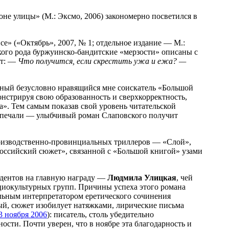
не улицы» (М.: Эксмо, 2006) закономерно посветился в
се» («Октябрь», 2007, № 1; отдельное издание — М.:
кого рода буржуинско-бандитские «мерзости» описаны с
от: —
Что получится, если скрестить ужа и ежа? —
енный безусловно нравящийся мне соискатель «Большой
онстрируя свою образованность и сверхкорректность,
». Тем самым показав свой уровень читательской
й печали — улыбчивый роман Слаповского получит
роизводственно-провинциальных триллеров — «Слой»,
«Российский сюжет», связанной с «Большой книгой» узами
ндентов на главную награду —
Людмила Улицкая
, чей
оциокультурных групп. Причины успеха этого романа
льным интерпретатором еретического сочинения
ный, сюжет изобилует натяжками, лирические письма
3 ноября 2006
): писатель, столь убедительно
сти. Почти уверен, что в ноябре эта благодарность и