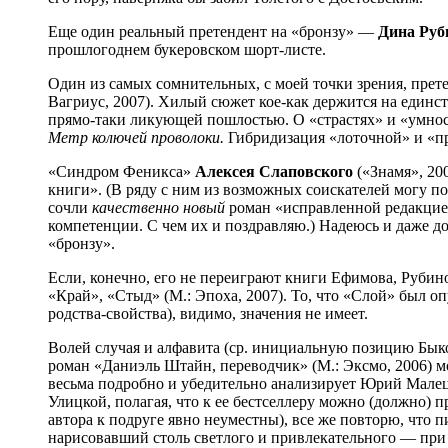
Еще один реальный претендент на «бронзу» —
Дина Руб
прошлогоднем букеровском шорт-листе.
Один из самых сомнительных, с моей точки зрения, пре
Вагриус, 2007). Хилый сюжет кое-как держится на единс
прямо-таки ликующей пошлостью. О «страстях» и «умност
Метр колючей проволоки.
Гибридизация «лоточной» и «пр
«Синдром Феникса»
Алексея Слаповского
(«Знамя», 20
книги». (В ряду с ним из возможных соискателей могу по
сочли
качественно новый
роман «исправленной редакцией
компетенции. С чем их и поздравляю.) Надеюсь и даже 
«бронзу».
Если, конечно, его не переиграют книги Ефимова, Руби
«Край», «Стыд» (М.: Эпоха, 2007). То, что «Слой» был о
родства-свойства), видимо, значения не имеет.
Волей случая и алфавита (ср. инициальную позицию Бык
роман «Даниэль Штайн, переводчик» (М.: Эксмо, 2006) м
весьма подробно и убедительно анализирует Юрий Малец
Улицкой, полагая, что к ее бестселлеру можно (должно)
автора к подруге явно неуместны), все же повторю, что
нарисовавший столь светлого и привлекательного — при в