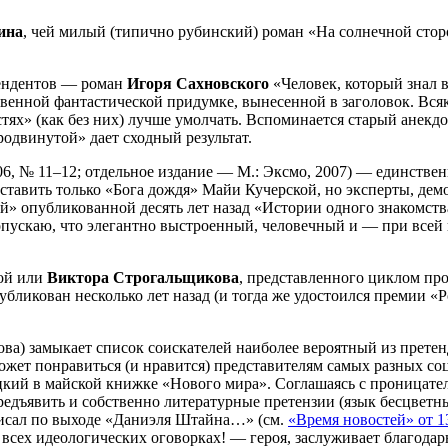
ина
, чей милый (типично рубинский) роман «На солнечной сторо
тендентов — роман
Игоря Сахновского
«Человек, который знал в
твенной фантастической придумке, вынесенной в заголовок. Вся
ях» (как без них) лучше умолчать. Вспоминается старый анекд
одвинутой» дает сходный результат.
06, № 11–12; отдельное издание — М.: Эксмо, 2007) — единств
ставить только «Бога дождя» Майи Кучерской, но эксперты, дем
» опубликованной десять лет назад «Истории одного знакомства
допускаю, что элегантно выстроенный, человечный и — при все
ной или
Виктора Строгальщикова
, представленного циклом п
публикован несколько лет назад (и тогда же удостоился премии 
ова) замыкает список соискателей наиболее вероятный из прете
ожет понравиться (и нравится) представителям самых разных с
кий в майской книжке «Нового мира». Соглашаясь с проницате
 предъявить и собственно литературные претензии (язык бесцвет
 писал по выходе «Даниэля Штайна…» (см.
«Время новостей» от 1
сех идеологических оговорках! — героя, заслуживает благодарно