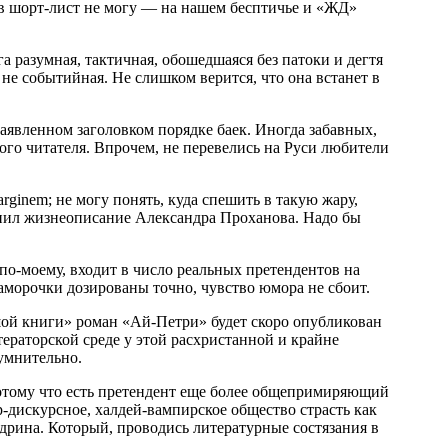
в шорт-лист не могу — на нашем бесптичье и «ЖД»
га разумная, тактичная, обошедшаяся без патоки и дегтя
 не событийная. Не слишком верится, что она встанет в
явленном заголовком порядке баек. Иногда забавных,
го читателя. Впрочем, не перевелись на Руси любители
ginem; не могу понять, куда спешить в такую жару,
инил жизнеописание Александра Проханова. Надо бы
по-моему, входит в число реальных претендентов на
аморочки дозированы точно, чувство юмора не сбоит.
ой книги» роман «Ай-Петри» будет скоро опубликован
тераторской среде у этой расхристанной и крайне
сумнительно.
Потому что есть претендент еще более общепримиряющий
-дискурсное, халдей-вампирское общество страсть как
дрина. Который, проводись литературные состязания в