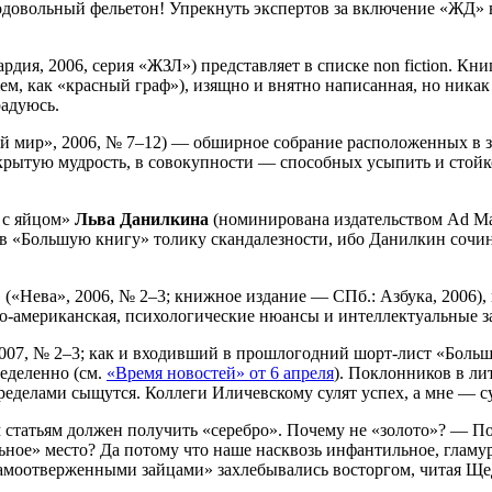
довольный фельетон! Упрекнуть экспертов за включение «ЖД» 
ардия, 2006, серия «ЖЗЛ») представляет в списке non fiction. Кни
ем, как «красный граф»), изящно и внятно написанная, но никак
радуюсь.
 мир», 2006, № 7–12) — обширное собрание расположенных в за
рытую мудрость, в совокупности — способных усыпить и стойко
 с яйцом»
Льва Данилкина
(номинирована издательством Ad Mar
 в «Большую книгу» толику скандалезности, ибо Данилкин соч
(«Нева», 2006, № 2–3; книжное издание — СПб.: Азбука, 2006), 
о-американская, психологические нюансы и интеллектуальные з
007, № 2–3; как и входивший в прошлогодний шорт-лист «Больш
ределенно (см.
«Время новостей» от 6 апреля
). Поклонников в ли
пределами сыщутся. Коллеги Иличевскому сулят успех, а мне — 
ем статьям должен получить «серебро». Почему не «золото»? — 
ное» место? Да потому что наше насквозь инфантильное, гламур
самоотверженными зайцами» захлебывались восторгом, читая Ще