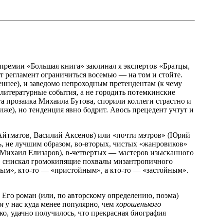
 премии «Большая книга» заклинал я экспертов «Братцы,
ет регламент ограничиться восемью — на том и стойте.
еннее), и заведомо непроходным претендентам (к чему
литературные события, а не городить потемкинские
а прозаика Михаила Бутова, спорили коллеги страстно и
иже), но тенденция явно бодрит. Авось прецедент учтут и
 Айтматов, Василий Аксенов) или «почти мэтров» (Юрий
ь, не лучшим образом, во-вторых, чистых «жанровиков»
 Михаил Елизаров), в-четвертых — мастеров изысканного
ки» снискал громокипящие похвалы мизантропичного
ным», кто-то — «пристойным», а кто-то — «застойным».
. Его роман (или, по авторскому определению, поэма)
м
у нас куда менее популярно, чем
хорошенького
ко, удачно получилось, что прекрасная биография