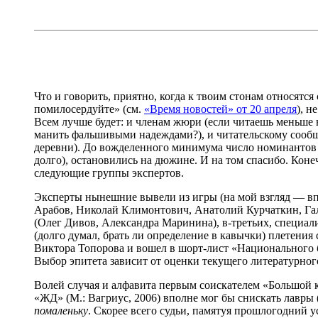
Что и говорить, приятно, когда к твоим стонам относят
помилосердуйте» (см.
«Время новостей» от 20 апреля
), н
Всем лучше будет: и членам жюри (если читаешь меньше н
манить фальшивыми надеждами?), и читательскому сообщ
деревни). До вожделенного минимума число номинантов в
долго), остановились на дюжине. И на том спасибо. Конеч
следующие группы экспертов.
Эксперты нынешние вывели из игры (на мой взгляд — вп
Арабов, Николай Климонтович, Анатолий Курчаткин, Гали
(Олег Дивов, Александра Маринина), в-третьих, специа
(долго думал, брать ли определение в кавычки) плетени
Виктора Топорова и вошел в шорт-лист «Национального 
Выбор эпитета зависит от оценки текущего литературног
Волей случая и алфавита первым соискателем «Большой 
«ЖД» (М.: Вагриус, 2006) вполне мог бы снискать лавры 
помаленьку
. Скорее всего судьи, памятуя прошлогодний 