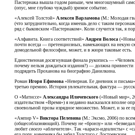
Пастернака вышла годом раньше, чем многошумный само
(опус, мне глубоко чуждый) зримое событие.
«Алексей Толстой»
Алексея Варламова
(М.: Молодая гв
(что затруднительно, когда имеешь дело с таким персонаж
ряд с быковским «Пастернаком». Коли случится так, я по
«Алфавита. Книга соответствий»
Андрея Волоса
(«Новый
почти всегда — претенциозных, намекающих на некую ск
домодельной философии, может, и в жюри таковые есть.
Единственная досягнувшая финала рукопись — «Человек
почему нельзя дождаться издания?) — должна привнести
подрядить Проханова на биографию Данилкина.
Роман
Игоря Ефимова
«Неверная. Ее дневник и письма» 
третью премию. История увлекательная, фактура — русск
О «Матиссе»
Александра Иличевского
(«Новый мир», 2
издательством «Время») я недавно высказался вполне оп
своевольной прозы изрядное множество. Может, и за ее 
«Ампир V»
Виктора Пелевина
(М.: Эксмо, 2006) по вс
(общесоблазняющий). Почему не «бронзу» или «безмедаль
любит
своего
«абличителя». Так «караси-идеалисты» с «
его пору, наверняка бы забил Толстого с Достоевским.