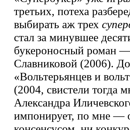
третьих, потеха разбере
выбирать аж трех
супер
стал за минувшее деся
букероносный роман —
Славниковой (2006). Д
«Вольтерьянцев и воль
(2004, свистели тогда 
Александра Иличевского
импонирует, по мне — 
консенсусом, ни конкур