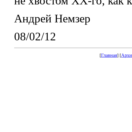
не хвостом ХХ-го, как 
Андрей Немзер
08/02/12
[
Главная
] [
Архи